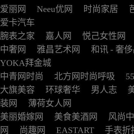
爱丽网
Neeu优网
时尚家居
爱卡汽车
腕表之家
嘉人网
悦己女性网
中奢网
雅昌艺术网
和讯 - 奢
YOKA拜金城
中青网时尚
北方网时尚呼吸
5
大旗美容
环球奢华
男人志
装网
薄荷女人网
美丽婚嫁网
美食美酒网
风尚
网
尚趣网
EASTART
手表折