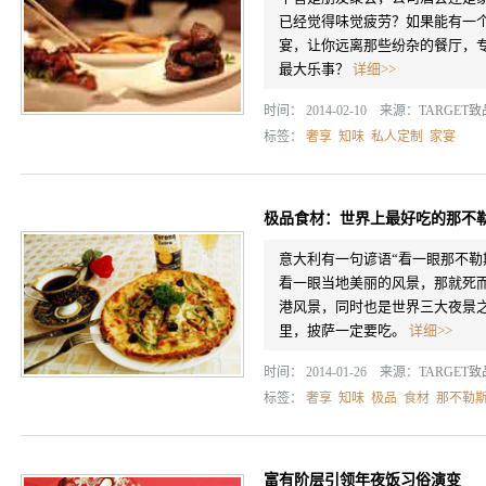
已经觉得味觉疲劳？如果能有一
宴，让你远离那些纷杂的餐厅，
最大乐事？
详细>>
时间： 2014-02-10 来源：
TARGET
标签：
奢享
知味
私人定制
家宴
极品食材：世界上最好吃的那不
意大利有一句谚语“看一眼那不勒
看一眼当地美丽的风景，那就死
港风景，同时也是世界三大夜景
里，披萨一定要吃。
详细>>
时间： 2014-01-26 来源：
TARGET
标签：
奢享
知味
极品
食材
那不勒
富有阶层引领年夜饭习俗演变