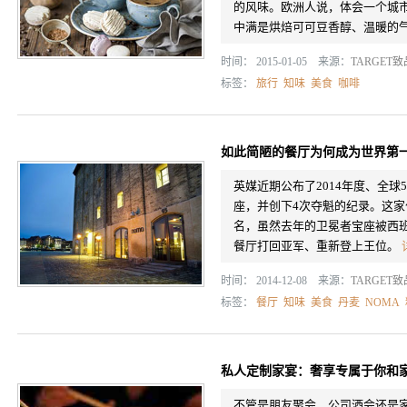
的风味。欧洲人说，体会一个城
中满是烘焙可可豆香醇、温暖的气味
时间： 2015-01-05 来源：
TARGET
标签：
旅行
知味
美食
咖啡
如此简陋的餐厅为何成为世界第
英媒近期公布了2014年度、全球
座，并创下4次夺魁的纪录。这
名，虽然去年的卫冕者宝座被西班
餐厅打回亚军、重新登上王位。
时间： 2014-12-08 来源：
TARGET
标签：
餐厅
知味
美食
丹麦
NOMA
私人定制家宴：奢享专属于你和
不管是朋友聚会，公司酒会还是