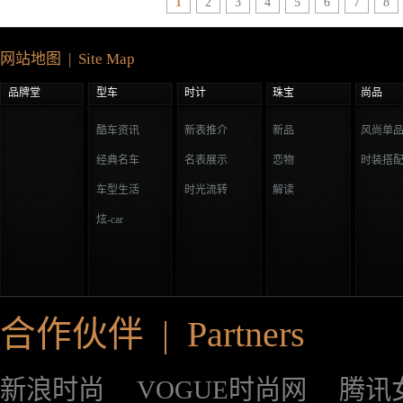
1
2
3
4
5
6
7
8
网站地图 | Site Map
品牌堂
型车
时计
珠宝
尚品
酷车资讯
新表推介
新品
风尚单
经典名车
名表展示
恋物
时装搭
车型生活
时光流转
解读
炫-car
合作伙伴 | Partners
新浪时尚
VOGUE时尚网
腾讯