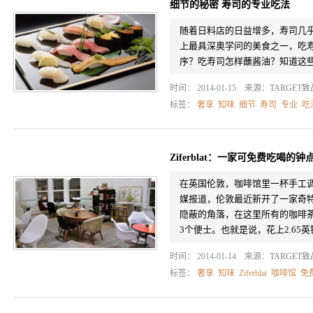
细节的秘密 寿司的专业吃法
随着日料店的日益增多，寿司几乎
上最具深奥学问的美食之一，吃
序？吃寿司怎样蘸酱油？知道这
时间： 2014-01-15 来源：
TARGET
标签：
奢享
知味
细节
寿司
专业
吃
Ziferblat：一家可免费吃喝的
在英国伦敦，咖啡馆里一杯手工调
媒报道，伦敦最近新开了一家奇特的Zife
隐蔽的角落，在这里所有的咖啡
3个便士。也就是说，花上2.65英镑
时间： 2014-01-14 来源：
TARGET
标签：
奢享
知味
Ziferblat
咖啡馆
免