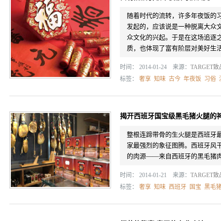
随着时代的流转，许多年夜饭的
发起的，应该说是一种脱离大众
众文化的兴起。于是在这场追逐
质，也体现了富有阶层对美好生活方
时间： 2014-01-24 来源：
TARGET
标签：
奢享
知味
古今
年夜饭
习俗
揭开西班牙国宝级黑毛猪火腿的
整根连蹄带骨的生火腿是西班牙
家最强烈的象征图腾。西班牙风
的肉源——来自西班牙的黑毛猪
时间： 2014-01-21 来源：
TARGET
标签：
奢享
知味
西班牙
国宝
黑毛