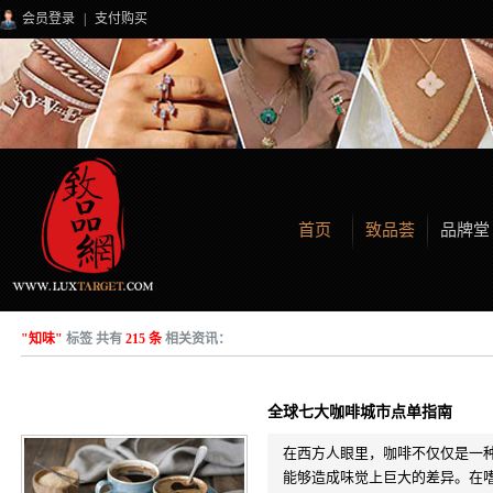
会员登录
|
支付购买
首页
致品荟
品牌堂
"知味"
标签 共有
215 条
相关资讯：
全球七大咖啡城市点单指南
在西方人眼里，咖啡不仅仅是一
能够造成味觉上巨大的差异。在