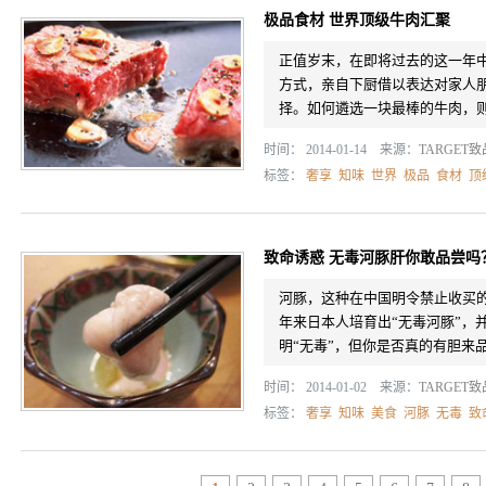
极品食材 世界顶级牛肉汇聚
正值岁末，在即将过去的这一年
方式，亲自下厨借以表达对家人
择。如何遴选一块最棒的牛肉，
时间： 2014-01-14 来源：
TARGET
标签：
奢享
知味
世界
极品
食材
顶
致命诱惑 无毒河豚肝你敢品尝吗
河豚，这种在中国明令禁止收买
年来日本人培育出“无毒河豚”，
明“无毒”，但你是否真的有胆来
时间： 2014-01-02 来源：
TARGET
标签：
奢享
知味
美食
河豚
无毒
致