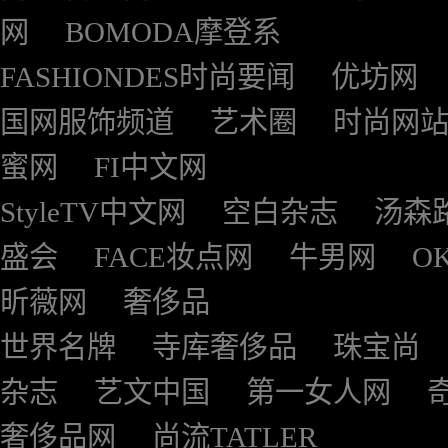
网
BOMODA摩登系
FASHIONDES时尚要闻
优坊网
国网服饰频道
艺术圈
时尚网
蜜网
FI中文网
StyleTV中文网
空白杂志
汤森
盛会
FACE妆点网
牛男网
O
昕薇网
奢侈品
世界名牌
寺库奢侈品
珠宝尚
杂志
艺文中国
第一女人网
奢侈品网
尚流TATLER