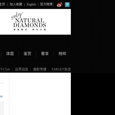
主页
|
加入收藏
|
English
|
官方微博：
体面
鉴赏
奢享
榜样
T-Club
业界动态
瀚彰传媒
TARGET杂志
oe
活