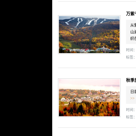
万紫
从
山
织
时间： 
标签
秋季
日
>>
时间： 
标签