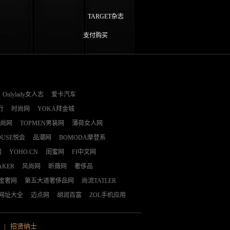
TARGET杂志
支付购买
Onlylady女人志
爱卡汽车
行
时尚网
YOKA拜金城
时尚网
TOPMEN男装网
薄荷女人网
OUSE悦会
品潮网
BOMODA摩登系
网
YOHO.CN
闺蜜网
FI中文网
AKER
风尚网
昕薇网
奢侈品
E宝奢网
第五大道奢侈品网
尚流TATLER
网址大全
迈点网
胡润百富
ZOL手机应用
|
招贤纳士