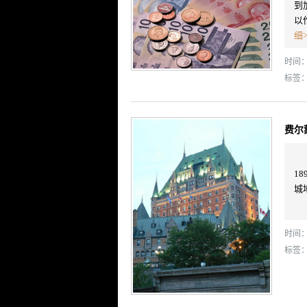
到
以
细>
时间： 
标签
费尔
1
城
时间： 
标签