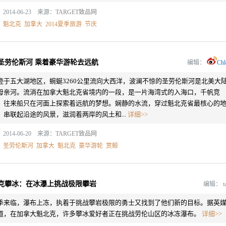
2014-06-23 来源：
TARGET致品网
：
魁北克
加拿大
2014夏季旅游
节庆
圣劳伦斯河 乘着豪华游轮去远航
编辑：
Chl
迹于五大湖地区，蜿蜒3260公里流向大西洋，波澜不惊的圣劳伦斯河是北美大
母亲河。流淌在加拿大魁北克省境内的一段，是一片海湾式的入海口，千帆竞
，往来船只在河面上探索着远航的梦想。娴静的水流，穿过魁北克省最核心的
，串联起沿途的风景，滋润着两岸的风土和...
详细>>
2014-06-20 来源：
TARGET致品网
：
圣劳伦斯河
加拿大
魁北克
豪华游轮
赏鲸
克攀冰：在冰瀑上挑战极限攀岩
编辑：
t
季来临，瀑布上冻，执着于挑战攀岩极限的勇士又找到了他们新的目标。据英
道，在加拿大魁北克，许多攀冰爱好者正在挑战劳伦山区的冰冻瀑布。
详细>>