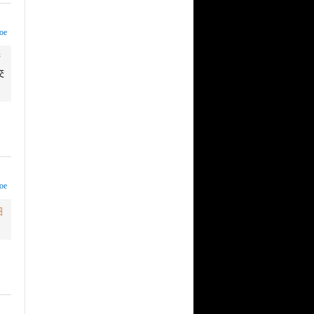
oe
满
交
oe
细