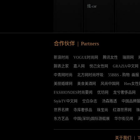
炫-car
合作伙伴 | Partners
新浪时尚
VOGUE时尚网
腾讯女性
瑞丽网
腕表之家
嘉人网
悦己女性网
GRAZIA中文网
中青网时尚
北方网时尚呼吸
55BBS
-
购物
画报
美丽婚嫁网
美食美酒网
风尚中国网
Hers女性
FASHIONDES时尚要闻
优坊网
龙兮奢侈品网
StyleTV中文网
空白杂志
汤森路透
中国品牌
世界名牌
寺库奢侈品
珠宝尚
红酒世界网
珠
东方艺品
中国(深圳)国际游艇展
华尔街见闻
关于我们
|