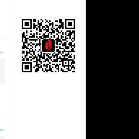
ata
oe