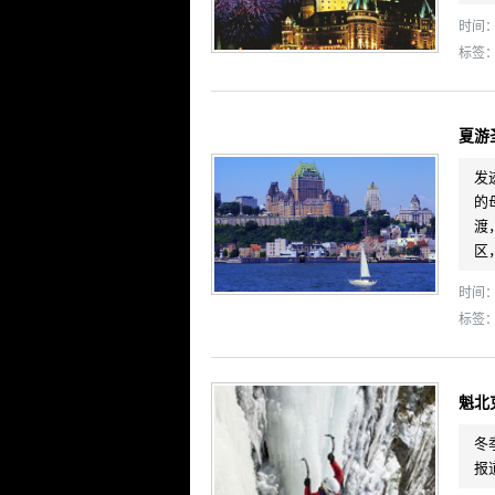
时间： 
标签
夏游
发
的
渡
区
时间： 
标签
魁北
冬
报