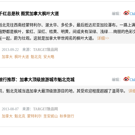
千红总是秋 图赏加拿大枫叶大道
编辑：
Chl
魁北克往西南经蒙特利尔、渥太华、多伦多，最后抵达尼亚加拉瀑布，一路上
遍野都是枫叶，紫红、深红、桔黄、明黄，间或夹有深绿、浅绿......绚丽的色彩
在一起，蔚为壮观。这就是加拿大举世闻名的枫叶大道。
详细>>
2013-09-22 来源：
TARGET致品网
：
加拿大
枫叶大道
魁北克
安大略
旅行推荐：加拿大顶级旅游城市魁北克城
编辑：
Chl
前，魁北克城当选加拿大最顶级旅游目的地，其受欢迎程度超越了温哥华。
详
2013-08-07 来源：
TARGET致品网
：
加拿大
魁北克
蒙特利尔
圣安妮山
秋季旅行