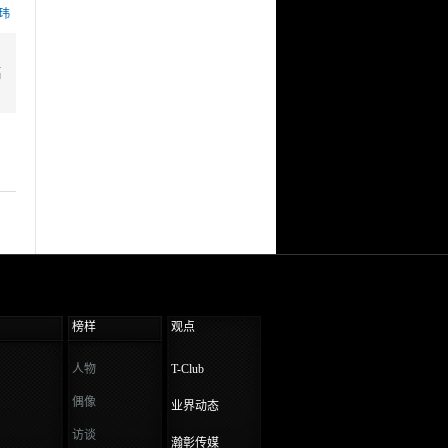
玮
幅
榜样
观点
人物
T-Club
偶像
业界动态
访谈
瀚彰传媒