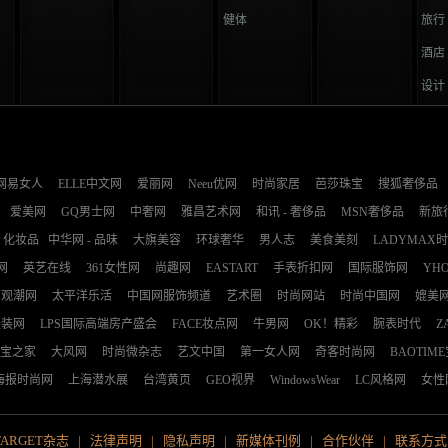
健体
旅行
酒店
设计
网易女人
ELLE中文网
爱丽网
Neeu优网
时尚家居
芭莎珠宝
搜狐奢侈品
爱美网
GQ男士网
中奢网
雅昌艺术网
和讯 - 奢侈品
MSN奢侈品
新旅
化妆品
中华网 - 品味
大旗美容
环球奢华
男人志
美食美刻
LADYMAX
网
英艺在线
361女性网
尚趣网
EASTART
手表折扣网
国际服饰网
YH
观潮网
太平洋乐活
中国网服饰频道
艺术圈
时尚网站
时尚中国网
媲美
服装网
LPS国际高端房产盛会
FACE妆点网
牛男网
OK！精彩
腕表时代
Z
宝之家
大风网
时尚微杂志
艺文中国
第一女人网
奇客时尚网
BAOTIM
海报时尚网
上海潜水展
台湾黄页
GEO视界
WindowsWear
LC风格网
女性
TARGET杂志
|
法律声明
|
隐私声明
|
新媒体刊例
|
合作伙伴
|
联系方式