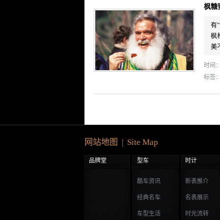
枫糖
有
枫
美
时间： 
标签
网站地图 | Site Map
品牌堂
型车
时计
酷车资讯
新表推介
经典名车
名表展示
车型生活
时光流转