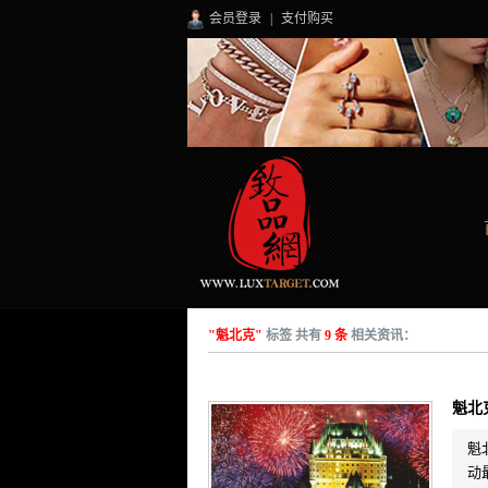
会员登录
|
支付购买
"魁北克"
标签 共有
9 条
相关资讯：
魁北
魁
动