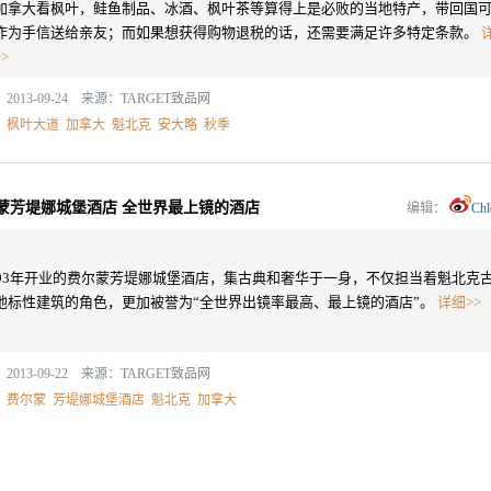
加拿大看枫叶，鲑鱼制品、冰酒、枫叶茶等算得上是必败的当地特产，带回国
作为手信送给亲友；而如果想获得购物退税的话，还需要满足许多特定条款。
>
2013-09-24 来源：
TARGET致品网
：
枫叶大道
加拿大
魁北克
安大略
秋季
蒙芳堤娜城堡酒店 全世界最上镜的酒店
编辑：
Chl
893年开业的费尔蒙芳堤娜城堡酒店，集古典和奢华于一身，不仅担当着魁北克
地标性建筑的角色，更加被誉为“全世界出镜率最高、最上镜的酒店”。
详细>>
2013-09-22 来源：
TARGET致品网
：
费尔蒙
芳堤娜城堡酒店
魁北克
加拿大