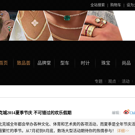
全站搜索
|
购物车
|
设为
首页
致品荟
品牌堂
型车
时计
珠宝
尚品
专题
观点
活动
克城2014夏季节庆 不可错过的欢乐假期
编辑：
Chl
北克城全年都会举办各种文化、体育和艺术类的各项活动，而夏季是全年节庆
最繁忙的季节。从7月初到8月底，数场大型活动期待你的热情参与！
详细>>