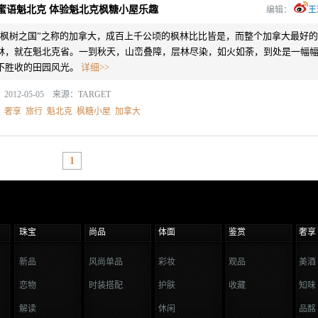
蜜语魁北克 体验魁北克枫糖小屋乐趣
编辑：
王
“枫树之国”之称的加拿大，成百上千公顷的枫林比比皆是，而整个加拿大最好的
林，就在魁北克省。一到秋天，山峦叠障，层林尽染，如火如荼，到处是一幅
不胜收的田园风光。
详细>>
2012-05-05 来源：
TARGET
：
奢享
旅行
魁北克
枫糖小屋
加拿大
1
珠宝
尚品
体面
鉴赏
奢享
新品
风尚单品
彩妆
观品
美酒
恋物
时装搭配
护肤
收藏
知味
解读
休闲
品酩