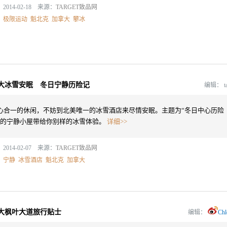
2014-02-18 来源：
TARGET致品网
：
极限运动
魁北克
加拿大
攀冰
大冰雪安眠 冬日宁静历险记
编辑：
t
心合一的休闲，不妨到北美唯一的冰雪酒店来尽情安眠。主题为“冬日中心历险
”的宁静小屋带给你别样的冰雪体验。
详细>>
2014-02-07 来源：
TARGET致品网
：
宁静
冰雪酒店
魁北克
加拿大
大枫叶大道旅行贴士
编辑：
Chl