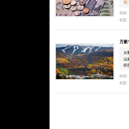
细>
时间： 
标签
万紫
从
山
织
时间： 
标签