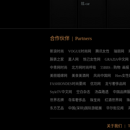
炫-car
合作伙伴 | Partners
新浪时尚
VOGUE时尚网
腾讯女性
瑞丽网
腕表之家
嘉人网
悦己女性网
GRAZIA中文网
中青网时尚
北方网时尚呼吸
55BBS
-
购物
画报
美丽婚嫁网
美食美酒网
风尚中国网
Hers女性
FASHIONDES时尚要闻
优坊网
龙兮奢侈品网
StyleTV中文网
空白杂志
汤森路透
中国品牌
世界名牌
寺库奢侈品
珠宝尚
红酒世界网
珠
东方艺品
中国(深圳)国际游艇展
华尔街见闻
关于我们
|