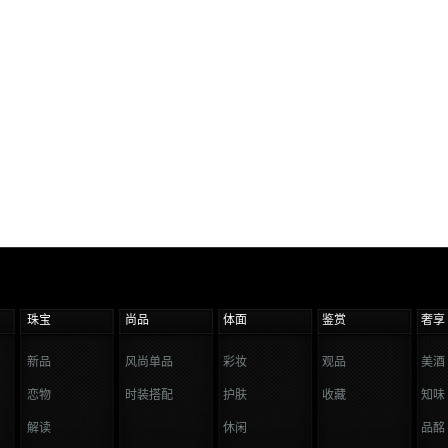
珠宝
尚品
体面
鉴赏
奢享
新品
风尚单品
彩妆
观品
美酒
恋物
时装搭配
护肤
收藏
知味
解读
休闲
品酩