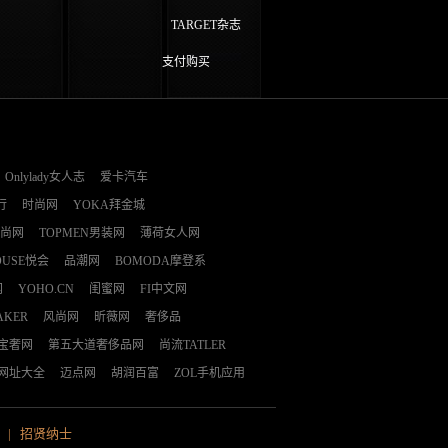
TARGET杂志
支付购买
Onlylady女人志
爱卡汽车
行
时尚网
YOKA拜金城
时尚网
TOPMEN男装网
薄荷女人网
OUSE悦会
品潮网
BOMODA摩登系
网
YOHO.CN
闺蜜网
FI中文网
AKER
风尚网
昕薇网
奢侈品
E宝奢网
第五大道奢侈品网
尚流TATLER
网址大全
迈点网
胡润百富
ZOL手机应用
|
招贤纳士