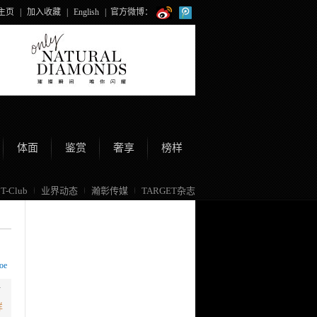
主页
|
加入收藏
|
English
|
官方微博：
体面
鉴赏
奢享
榜样
T-Club
业界动态
瀚彰传媒
TARGET杂志
oe
可
详