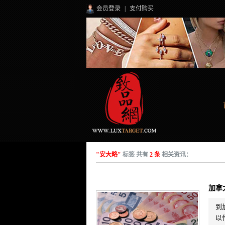
会员登录
|
支付购买
"安大略"
标签 共有
2 条
相关资讯：
加拿
到
以