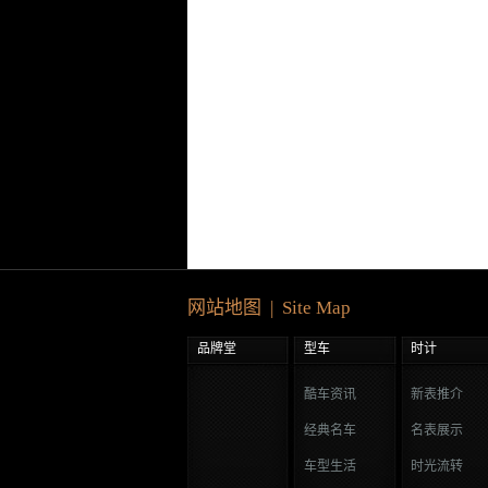
网站地图 | Site Map
品牌堂
型车
时计
酷车资讯
新表推介
经典名车
名表展示
车型生活
时光流转