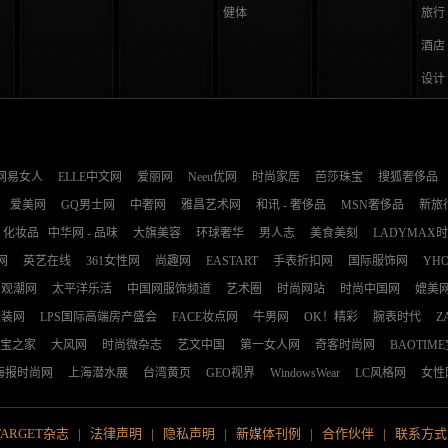
健体
旅行
酒店
设计
网易女人
ELLE中文网
爱丽网
Neeu优网
时尚家居
芭莎珠宝
搜狐奢侈品
爱美网
GQ男士网
中奢网
雅昌艺术网
和讯 - 奢侈品
MSN奢侈品
新旅
化妆品
中华网 - 品味
大旗美容
环球奢华
男人志
美食美刻
LADYMAX
网
英艺在线
361女性网
尚趣网
EASTART
手表折扣网
国际服饰网
YH
观潮网
太平洋乐活
中国网服饰频道
艺术圈
时尚网站
时尚中国网
媲美
服装网
LPS国际高端房产盛会
FACE妆点网
牛男网
OK！精彩
腕表时代
Z
宝之家
大风网
时尚微杂志
艺文中国
第一女人网
奇客时尚网
BAOTIM
海报时尚网
上海潜水展
台湾黄页
GEO视界
WindowsWear
LC风格网
女性
TARGET杂志
|
法律声明
|
隐私声明
|
新媒体刊例
|
合作伙伴
|
联系方式