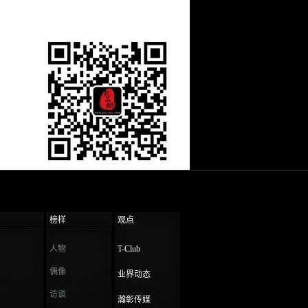
榜样
观点
人物
T-Club
偶像
业界动态
访谈
瀚彰传媒