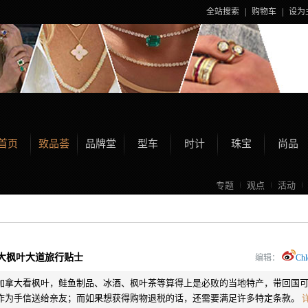
全站搜索
|
购物车
|
设为
首页
致品荟
品牌堂
型车
时计
珠宝
尚品
专题
观点
活动
大枫叶大道旅行贴士
编辑：
Chl
加拿大看枫叶，鲑鱼制品、冰酒、枫叶茶等算得上是必败的当地特产，带回国
作为手信送给亲友；而如果想获得购物退税的话，还需要满足许多特定条款。