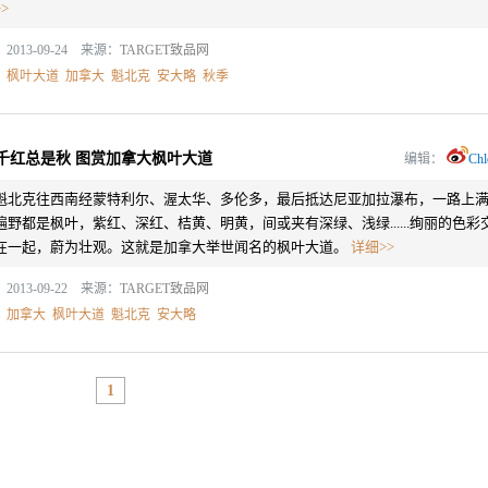
>
2013-09-24 来源：
TARGET致品网
：
枫叶大道
加拿大
魁北克
安大略
秋季
千红总是秋 图赏加拿大枫叶大道
编辑：
Chl
魁北克往西南经蒙特利尔、渥太华、多伦多，最后抵达尼亚加拉瀑布，一路上
遍野都是枫叶，紫红、深红、桔黄、明黄，间或夹有深绿、浅绿......绚丽的色彩
在一起，蔚为壮观。这就是加拿大举世闻名的枫叶大道。
详细>>
2013-09-22 来源：
TARGET致品网
：
加拿大
枫叶大道
魁北克
安大略
1