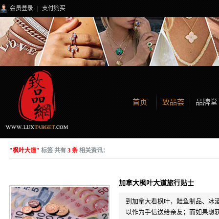
会员登录
|
支付购买
首页
致品荟
品牌堂
"枫叶大道"
标签 共有
3 条
相关资讯：
加拿大枫叶大道旅行贴士
到加拿大看枫叶，鲑鱼制品、冰
以作为手信送给亲友；而如果想