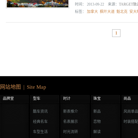
时间： 2013-09-22 来源：
TARGET
标签：
加拿大
枫叶大道
魁北克
安大
1
网站地图 | Site Map
品牌堂
型车
时计
珠宝
尚品
酷车资讯
新表推介
新品
风尚单
经典名车
名表展示
恋物
时装搭
车型生活
时光流转
解读