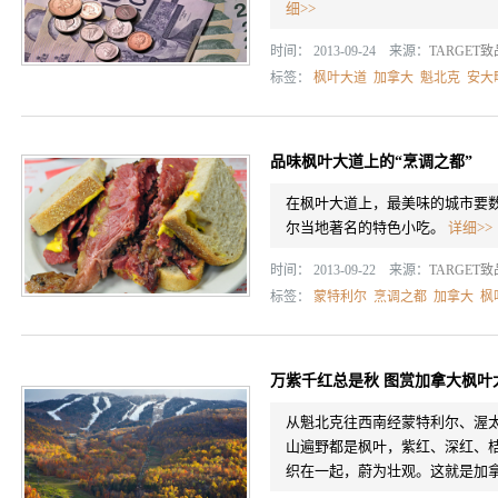
细>>
时间： 2013-09-24 来源：
TARGET
标签：
枫叶大道
加拿大
魁北克
安大
品味枫叶大道上的“烹调之都”
在枫叶大道上，最美味的城市要
尔当地著名的特色小吃。
详细>>
时间： 2013-09-22 来源：
TARGET
标签：
蒙特利尔
烹调之都
加拿大
枫
万紫千红总是秋 图赏加拿大枫叶
从魁北克往西南经蒙特利尔、渥
山遍野都是枫叶，紫红、深红、桔黄
织在一起，蔚为壮观。这就是加