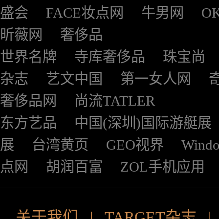
盛会
FACE妆点网
牛男网
O
昕薇网
奢侈品
世界名牌
寺库奢侈品
珠宝尚
杂志
艺文中国
第一女人网
奢侈品网
尚流TATLER
东方艺品
中国(深圳)国际游艇展
展
台湾黄页
GEO视界
Wind
点网
胡润百富
ZOL手机应用
关于我们
|
TARGET杂志