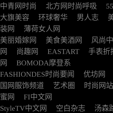
中青网时尚
北方网时尚呼吸
5
大旗美容
环球奢华
男人志
装网
薄荷女人网
美丽婚嫁网
美食美酒网
风尚
网
尚趣网
EASTART
手表折
网
BOMODA摩登系
FASHIONDES时尚要闻
优坊网
国网服饰频道
艺术圈
时尚网
蜜网
FI中文网
StyleTV中文网
空白杂志
汤森