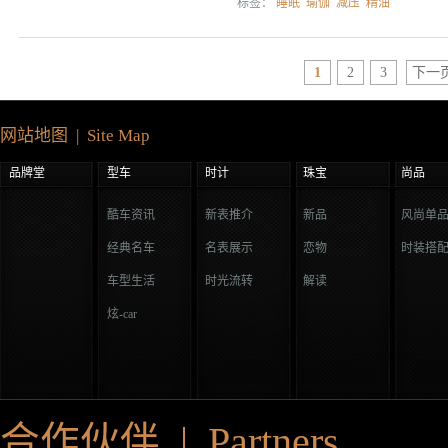
标签：
睡眠
瑜伽
减压
精油
1
2
3
下一
网站地图 | Site Map
品牌堂
型车
时计
珠宝
尚品
酷车资讯
新表推介
新品
风尚单
经典名车
名表展示
恋物
时装搭
车型生活
时光流转
解读
炫-car
合作伙伴 | Partners