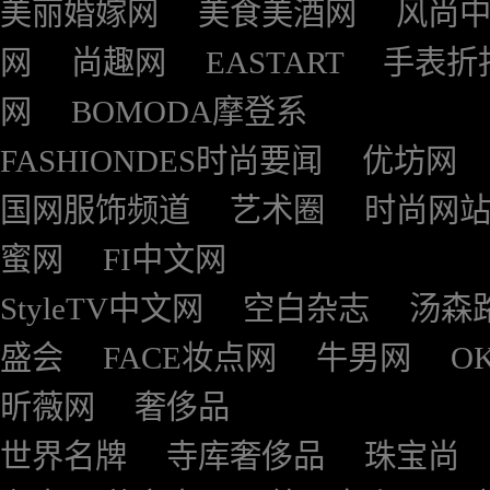
美丽婚嫁网
美食美酒网
风尚
网
尚趣网
EASTART
手表折
网
BOMODA摩登系
FASHIONDES时尚要闻
优坊网
国网服饰频道
艺术圈
时尚网
蜜网
FI中文网
StyleTV中文网
空白杂志
汤森
盛会
FACE妆点网
牛男网
O
昕薇网
奢侈品
世界名牌
寺库奢侈品
珠宝尚