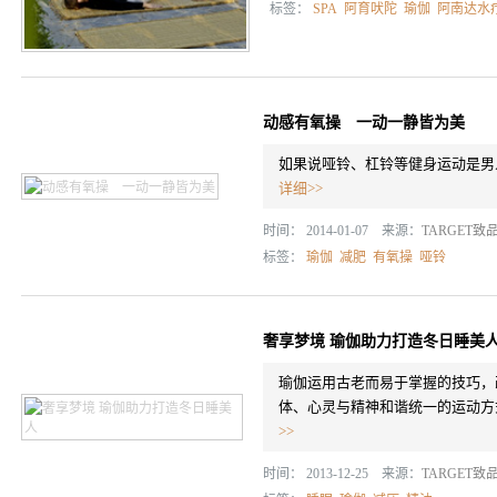
标签：
SPA
阿育吠陀
瑜伽
阿南达水
动感有氧操 一动一静皆为美
如果说哑铃、杠铃等健身运动是男
详细>>
时间： 2014-01-07 来源：
TARGET致
标签：
瑜伽
减肥
有氧操
哑铃
奢享梦境 瑜伽助力打造冬日睡美
瑜伽运用古老而易于掌握的技巧，
体、心灵与精神和谐统一的运动方
>>
时间： 2013-12-25 来源：
TARGET致