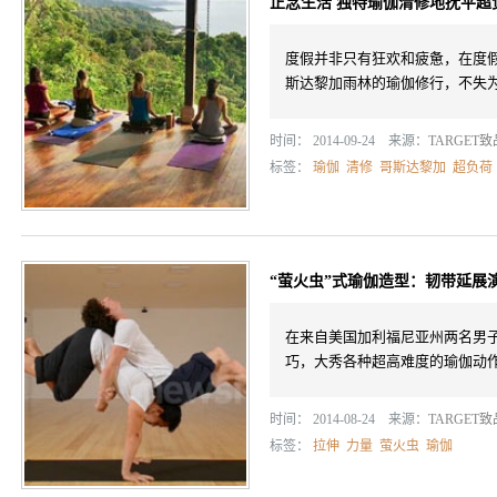
正念生活 独特瑜伽清修地抚平超
度假并非只有狂欢和疲惫，在度
斯达黎加雨林的瑜伽修行，不失
时间： 2014-09-24 来源：
TARGET
标签：
瑜伽
清修
哥斯达黎加
超负荷
“萤火虫”式瑜伽造型：韧带延展
在来自美国加利福尼亚州两名男
巧，大秀各种超高难度的瑜伽动
时间： 2014-08-24 来源：
TARGET
标签：
拉伸
力量
萤火虫
瑜伽