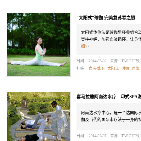
“太阳式”瑜伽 完美复苏春之初
太阳式体位法是瑜伽里经典组合
脊柱神经，加强血液循环，让身
细>>
时间： 2014-03-02 来源：
TARGET
标签：
血液循环
“太阳式”
伸展
瑜伽
喜马拉雅阿南达水疗 印式SPA
阿南达水疗中心，是一个达国际
伽及当代的国际水疗法于一身的
时间： 2014-02-07 来源：
TARGET