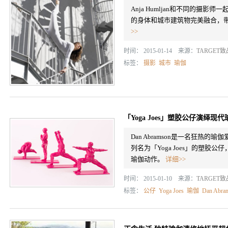
Anja Humljan和不同的摄
的身体和城市建筑物完美融合，
>>
时间： 2015-01-14 来源：
TARGET
标签：
摄影
城市
瑜伽
「Yoga Joes」塑胶公仔演绎现
Dan Abramson是一名狂热的瑜
列名为「Yoga Joes」的塑
瑜伽动作。
详细>>
时间： 2015-01-10 来源：
TARGET
标签：
公仔
Yoga Joes
瑜伽
Dan Abra