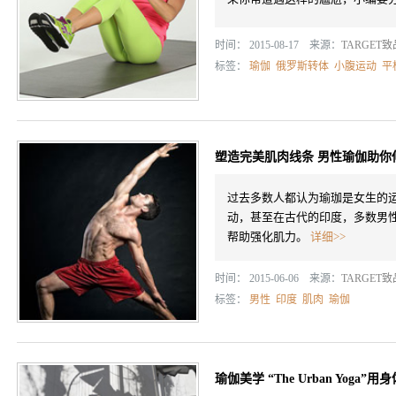
时间： 2015-08-17 来源：
TARGET
标签：
瑜伽
俄罗斯转体
小腹运动
平
塑造完美肌肉线条 男性瑜伽助你
过去多数人都认为瑜珈是女生的
动，甚至在古代的印度，多数男
帮助强化肌力。
详细>>
时间： 2015-06-06 来源：
TARGET
标签：
男性
印度
肌肉
瑜伽
瑜伽美学 “The Urban Yoga”