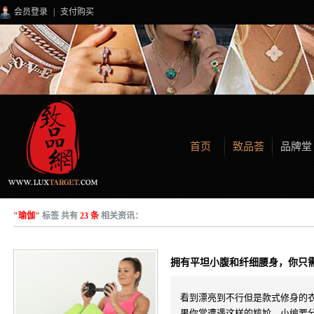
会员登录
|
支付购买
首页
致品荟
品牌堂
"瑜伽"
标签 共有
23 条
相关资讯：
拥有平坦小腹和纤细腰身，你只
看到漂亮到不行但是款式修身的
果你常遭遇这样的尴尬，小编要