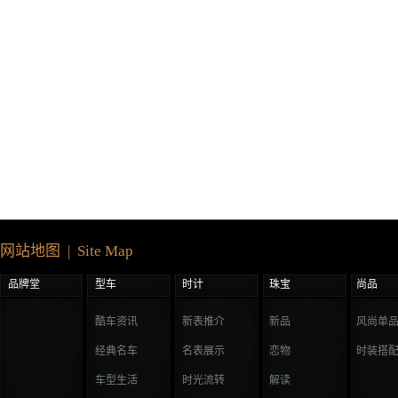
网站地图 | Site Map
品牌堂
型车
时计
珠宝
尚品
酷车资讯
新表推介
新品
风尚单
经典名车
名表展示
恋物
时装搭
车型生活
时光流转
解读