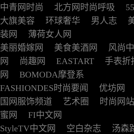
中青网时尚
北方网时尚呼吸
5
大旗美容
环球奢华
男人志
装网
薄荷女人网
美丽婚嫁网
美食美酒网
风尚
网
尚趣网
EASTART
手表折
网
BOMODA摩登系
FASHIONDES时尚要闻
优坊网
国网服饰频道
艺术圈
时尚网
蜜网
FI中文网
StyleTV中文网
空白杂志
汤森