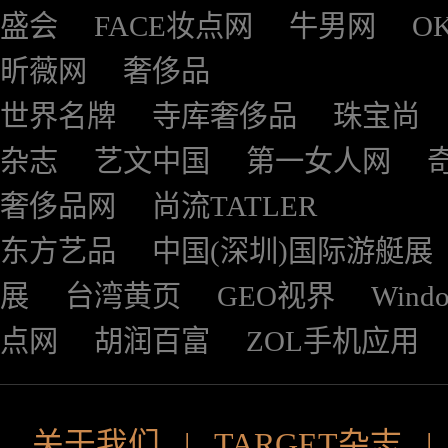
盛会
FACE妆点网
牛男网
O
昕薇网
奢侈品
世界名牌
寺库奢侈品
珠宝尚
杂志
艺文中国
第一女人网
奢侈品网
尚流TATLER
东方艺品
中国(深圳)国际游艇展
展
台湾黄页
GEO视界
Wind
点网
胡润百富
ZOL手机应用
关于我们
|
TARGET杂志