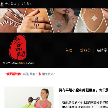
会员登录
|
支付购买
首页
致品荟
品牌堂
"俄罗斯转体"
标签 共有
1 条
相关资讯：
拥有平坦小腹和纤细腰身，你只
看到漂亮到不行但是款式修身的
果你常遭遇这样的尴尬，小编要