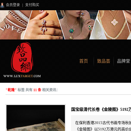
会员登录
|
支付购买
首页
致品荟
品牌堂
"乾隆"
标签 共有
11 条
相关资讯：
国宝级清代长卷《金陵图》5192
在保利香港2015古代书画专场
《金陵图》以5192万港元的高