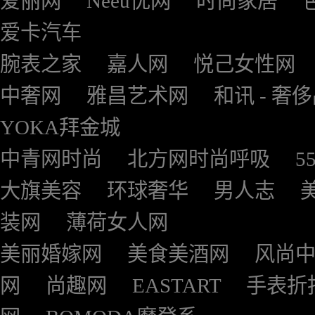
爱丽网
Neeu优网
时尚家居
爱卡汽车
腕表之家
嘉人网
悦己女性网
中奢网
雅昌艺术网
和讯 - 奢
YOKA拜金城
中青网时尚
北方网时尚呼吸
5
大旗美容
环球奢华
男人志
装网
薄荷女人网
美丽婚嫁网
美食美酒网
风尚
网
尚趣网
EASTART
手表折