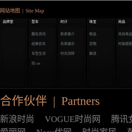
网站地图 | Site Map
品牌堂
型车
时计
珠宝
尚品
酷车资讯
新表推介
新品
风尚单
经典名车
名表展示
恋物
时装搭
车型生活
时光流转
解读
炫-car
合作伙伴 | Partners
新浪时尚
VOGUE时尚网
腾讯