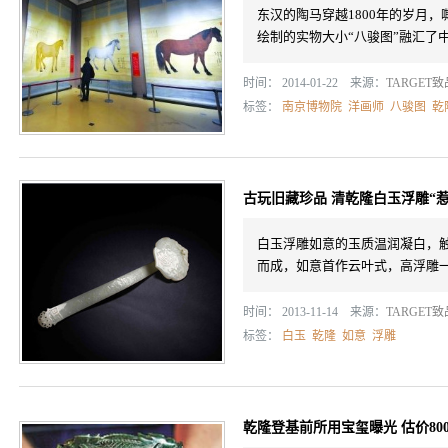
东汉的陶马穿越1800年的岁月
绘制的实物大小“八骏图”融汇了
时间： 2014-01-22 来源：
TARGET
标签：
南京博物院
洋画师
八骏图
乾
古玩旧藏珍品 清乾隆白玉浮雕“惹
白玉浮雕如意的玉质温润凝白，
而成，如意首作云叶式，高浮雕
时间： 2013-11-14 来源：
TARGET
标签：
白玉
乾隆
如意
浮雕
乾隆登基前所用宝玺曝光 估价80