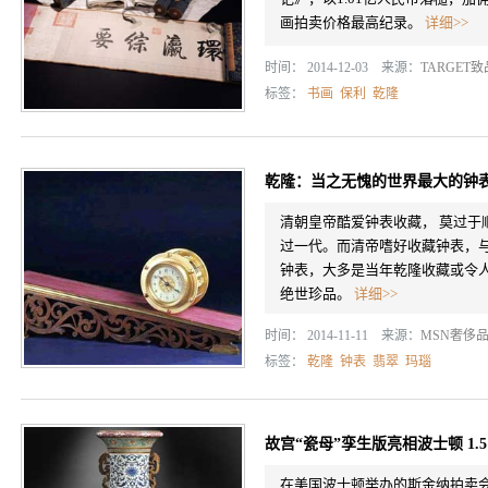
画拍卖价格最高纪录。
详细>>
时间： 2014-12-03 来源：
TARGET
标签：
书画
保利
乾隆
乾隆：当之无愧的世界最大的钟
清朝皇帝酷爱钟表收藏， 莫过于
过一代。而清帝嗜好收藏钟表，
钟表，大多是当年乾隆收藏或令
绝世珍品。
详细>>
时间： 2014-11-11 来源：
MSN奢侈
标签：
乾隆
钟表
翡翠
玛瑙
故宫“瓷母”孪生版亮相波士顿 1.
在美国波士顿举办的斯金纳拍卖会