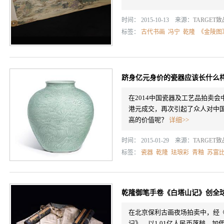
时间： 2015-10-13 来源：
TARGET
标签：
古代书画
冯宁
乾隆
《金陵图
跻身亿元身价的瓷器应该长什么
在2014中国瓷器及工艺品拍卖
港元成交，再次引起了众人对中
高的价值呢？
详细>>
时间： 2015-01-29 来源：
TARGET
标签：
瓷器
乾隆
珐琅彩
青釉
苏富
乾隆御笔手卷《白塔山记》创全
在北京保利古画夜场拍卖中，经
记》，以1.01亿人民币落槌，加佣