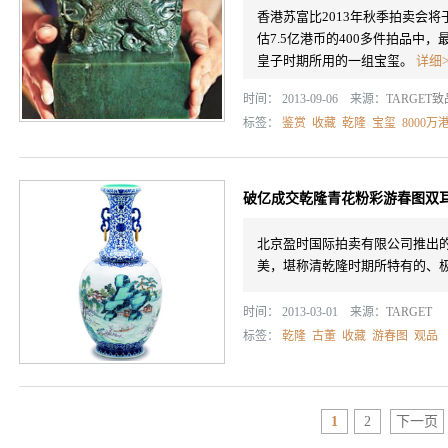
香港苏富比2013年秋季拍卖会将
估7.5亿港币的400多件拍品中
皇子时期所用的一组宝玺。
详细>
时间： 2013-09-06 来源：
TARGET
标签：
鉴赏
收藏
乾隆
宝玺
8000万
破亿成交乾隆青花粉彩游春图双
北京盈时国际拍卖有限公司推出
美，堪称清乾隆时期所特有的、
时间： 2013-03-01 来源：
TARGET
标签：
乾隆
古董
收藏
游春图
观品
1
2
下一页