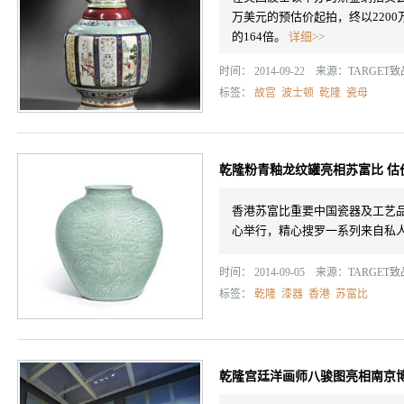
万美元的预估价起拍，终以2200
的164倍。
详细>>
时间： 2014-09-22 来源：
TARGET
标签：
故宫
波士顿
乾隆
瓷母
乾隆粉青釉龙纹罐亮相苏富比 估价
香港苏富比重要中国瓷器及工艺品2
心举行，精心搜罗一系列来自私
时间： 2014-09-05 来源：
TARGET
标签：
乾隆
漆器
香港
苏富比
乾隆宫廷洋画师八骏图亮相南京