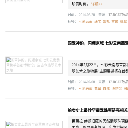
珍贵时刻。
详细>>
时间： 2014-08-28 来源：
TARGET致
标签：
七彩云南
珠宝
婚礼
首饰
翡翠
国翠神韵，闪耀京城 七彩云南翡
2014年7月22日，七彩云南与首
翠艺术之旅特展”主题展览将在首
时间： 2014-07-08 来源：
TARGET致
标签：
七彩云南
翡翠
首都
博物馆
国
拍卖史上最珍罕翡翠珠项链亮相苏
芭芭拉·赫顿旧藏的天然翡翠珠项链
柔亮，彰显皇者气派，实为世间