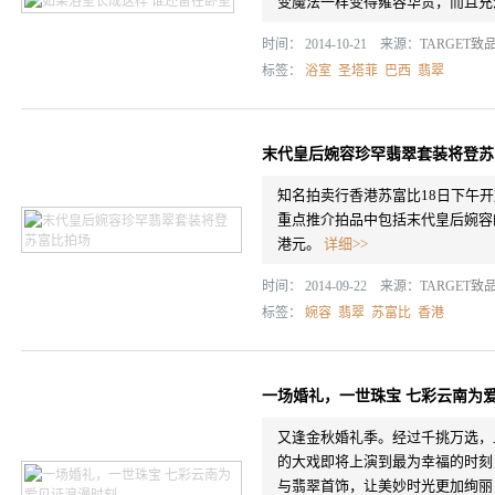
变魔法一样变得雍容华贵，而且充
时间： 2014-10-21 来源：
TARGET致
标签：
浴室
圣塔菲
巴西
翡翠
末代皇后婉容珍罕翡翠套装将登苏
知名拍卖行香港苏富比18日下午开
重点推介拍品中包括末代皇后婉容的
港元。
详细>>
时间： 2014-09-22 来源：
TARGET致
标签：
婉容
翡翠
苏富比
香港
一场婚礼，一世珠宝 七彩云南为
又逢金秋婚礼季。经过千挑万选，
的大戏即将上演到最为幸福的时刻
与翡翠首饰，让美妙时光更加绚丽