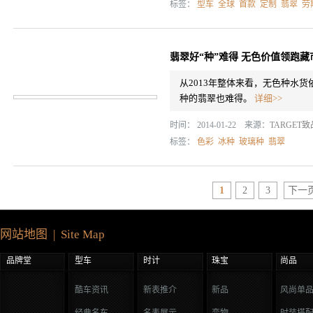
标签：
型车
全球
首款
定制
翡翠
劳
翡翠好“种”难得 无色价值领跑藏
从2013年整体来看，无色种水
种的翡翠也难得。
详细>>
时间： 2014-01-22 来源：
TARGET
标签：
色彩
冰种
玻璃种
翡翠
1
2
3
下一
网站地图 | Site Map
品牌堂
型车
时计
珠宝
尚品
酷车资讯
新表推介
新品
风尚单