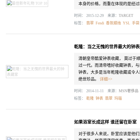
本身的价格，而重在体现的是经过
时间： 2015-12-29 来源：
TARGET
标签：
翡翠
Fendi
香氛蜡烛
YSL
手袋
乾隆：当之无愧的世界最大的钟表
清朝皇帝酷爱钟表收藏， 莫过于
过一代。而清帝嗜好收藏钟表，与
钟表，大多是当年乾隆收藏或令人
绝世珍品。
详细>>
时间： 2014-11-11 来源：
MSN奢侈品
标签：
乾隆
钟表
翡翠
玛瑙
如果浴室长成这样 谁还留在卧室
对于很多人来说，卧室应该是他们