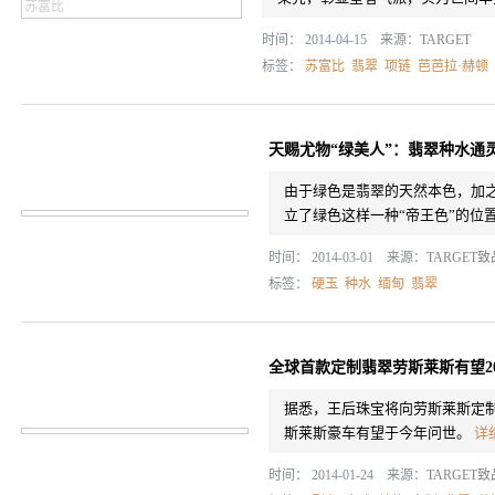
时间： 2014-04-15 来源：
TARGET
标签：
苏富比
翡翠
项链
芭芭拉·赫顿
天赐尤物“绿美人”：翡翠种水通
由于绿色是翡翠的天然本色，加
立了绿色这样一种“帝王色”的位
时间： 2014-03-01 来源：
TARGET
标签：
硬玉
种水
缅甸
翡翠
全球首款定制翡翠劳斯莱斯有望20
据悉，王后珠宝将向劳斯莱斯定
斯莱斯豪车有望于今年问世。
详
时间： 2014-01-24 来源：
TARGET