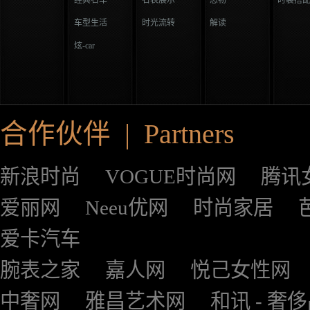
经典名车
名表展示
恋物
时装搭
车型生活
时光流转
解读
炫-car
合作伙伴 | Partners
新浪时尚
VOGUE时尚网
腾讯
爱丽网
Neeu优网
时尚家居
爱卡汽车
腕表之家
嘉人网
悦己女性网
中奢网
雅昌艺术网
和讯 - 奢