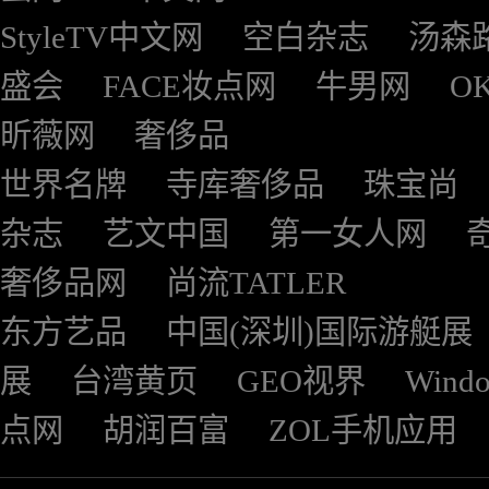
StyleTV中文网
空白杂志
汤森
盛会
FACE妆点网
牛男网
O
昕薇网
奢侈品
世界名牌
寺库奢侈品
珠宝尚
杂志
艺文中国
第一女人网
奢侈品网
尚流TATLER
东方艺品
中国(深圳)国际游艇展
展
台湾黄页
GEO视界
Wind
点网
胡润百富
ZOL手机应用