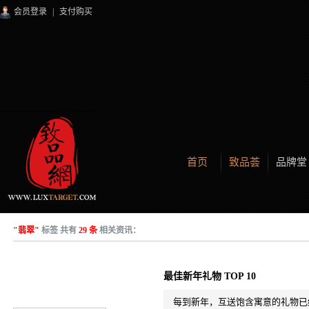
会员登录
|
支付购买
首页
致品荟
品牌堂
"翡翠"
标签 共有
29 条
相关资讯：
最佳新年礼物 TOP 10
每到新年，互送饱含寓意的礼物已