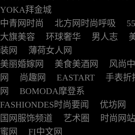
YOKA拜金城
中青网时尚
北方网时尚呼吸
5
大旗美容
环球奢华
男人志
装网
薄荷女人网
美丽婚嫁网
美食美酒网
风尚
网
尚趣网
EASTART
手表折
网
BOMODA摩登系
FASHIONDES时尚要闻
优坊网
国网服饰频道
艺术圈
时尚网
蜜网
FI中文网