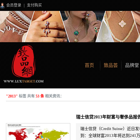
会员登录
|
支付购买
首页
致品荟
品牌堂
"2013"
标签 共有
53 条
相关资讯：
瑞士信贷2013年财富与奢侈品报
瑞士信贷（Credit Suisse
到：全球财富2013年将达到241