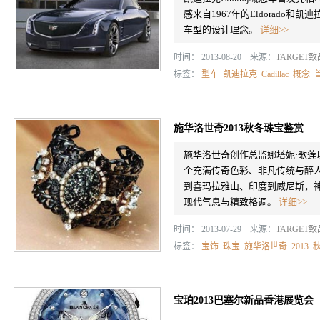
感来自1967年的Eldorado和
车型的设计理念。
详细>>
时间： 2013-08-20 来源：
TARGET
标签：
型车
凯迪拉克
Cadillac
概念
施华洛世奇2013秋冬珠宝鉴赏
施华洛世奇创作总监娜塔妮·歌
个充满传奇色彩、非凡传统与醉
到喜玛拉雅山、印度到威尼斯，
现代气息与精致格调。
详细>>
时间： 2013-07-29 来源：
TARGET
标签：
宝饰
珠宝
施华洛世奇
2013
宝珀2013巴塞尔新品香港展览会