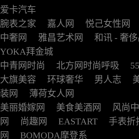
爱卡汽车
腕表之家
嘉人网
悦己女性网
中奢网
雅昌艺术网
和讯 - 奢
YOKA拜金城
中青网时尚
北方网时尚呼吸
5
大旗美容
环球奢华
男人志
装网
薄荷女人网
美丽婚嫁网
美食美酒网
风尚
网
尚趣网
EASTART
手表折
网
BOMODA摩登系