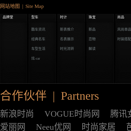
网站地图 | Site Map
品牌堂
型车
时计
珠宝
尚品
酷车资讯
新表推介
新品
风尚单
经典名车
名表展示
恋物
时装搭
车型生活
时光流转
解读
炫-car
合作伙伴 | Partners
新浪时尚
VOGUE时尚网
腾讯
爱丽网
Neeu优网
时尚家居