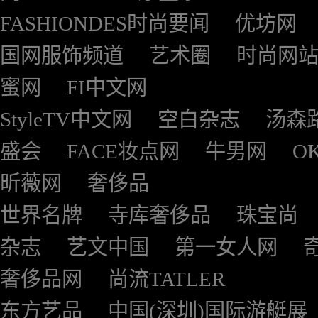
FASHIONDES时尚要闻
优坊网
国网服饰频道
艺术圈
时尚网
蜜网
FI中文网
StyleTV中文网
空白杂志
汤森
盛会
FACE妆点网
牛男网
O
昕薇网
奢侈品
世界名牌
寺库奢侈品
珠宝尚
杂志
艺文中国
第一女人网
奢侈品网
尚流TATLER
东方艺品
中国(深圳)国际游艇展