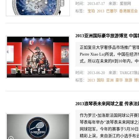
时间： 2013-07-17 来源：
爱丽网
标签：
宝珀
2013
巴塞尔
香港展览会
2013亚洲国际豪华旅游博览 中
正如复旦大学奢侈品市场推广管理
Pierre Xiao Lu)所说，
式，所以在未来的8到10年内，
时间： 2013-06-20 来源：
TARGET
标签：
2013
国际
亚洲
豪华
旅游
博
2013浪琴表未来网球之星 传承
作为罗兰•加洛斯法国网球公开
琴表每年举办“浪琴表未来网球之星”（Lon
网球冠军，今年的赛事于5月30
精彩上演，来自浙江的小选手布云朝