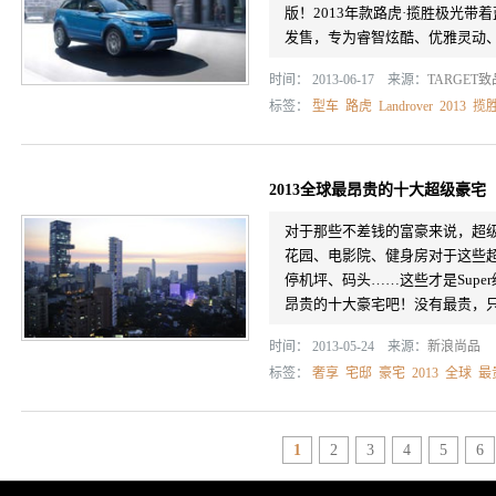
版！2013年款路虎·揽胜极光带
发售，专为睿智炫酷、优雅灵动、热
时间： 2013-06-17 来源：
TARGET
标签：
型车
路虎
Landrover
2013
揽
2013全球最昂贵的十大超级豪宅
对于那些不差钱的富豪来说，超
花园、电影院、健身房对于这些
停机坪、码头……这些才是Supe
昂贵的十大豪宅吧！没有最贵，
时间： 2013-05-24 来源：
新浪尚品
标签：
奢享
宅邸
豪宅
2013
全球
最
1
2
3
4
5
6