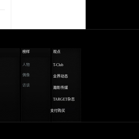
榜样
观点
人物
T-Club
偶像
业界动态
访谈
瀚彰传媒
TARGET杂志
支付购买