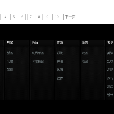
4
5
6
7
8
9
10
下一页
珠宝
尚品
体面
鉴赏
奢享
新品
风尚单品
彩妆
观品
美酒
恋物
时装搭配
护肤
收藏
知味
解读
休闲
品酩
健体
旅行
酒店
设计