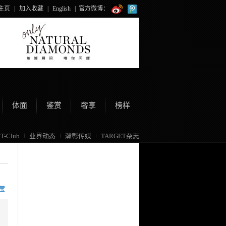
主页
|
加入收藏
|
English
|
官方微博：
体面
鉴赏
奢享
榜样
T-Club
业界动态
瀚彰传媒
TARGET杂志
莹