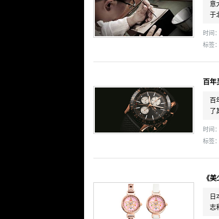
意
于
时间： 
标签
百年
百
了
时间： 
标签
《美
日
志