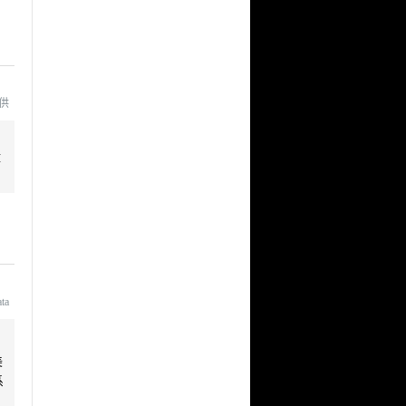
提供
盘
ata
美
系