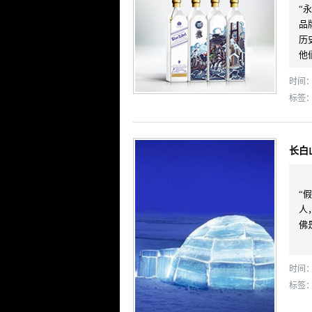
“
品
历
他
时间： 
标签
长白
“
人
佛
时间： 
标签