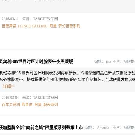
2016-03-11 来源：
TARGET致品网
：
芭蕾舞裙
I PINCO PALLINO
限量
梦幻芭蕾系列
灵宾利B05世界时区计时腕表午夜黑碳版
编辑：
tata 图片：品牌
年灵宾利B05 世界时区计时腕表系列再添新款：冷峻深邃的黑色新战衣搭配原
鱼皮/橡胶表带，搭载提供绝佳操作便捷度的百年灵自制机芯，全球限量发售500
。
详细>>
2016-03-04 来源：
TARGET致品网
：
百年灵宾利
鳄鱼皮
限量
腕表系列
获加蓝牌全新“向前之城”限量版系列荣耀上市
编辑：
Amanda 图片：品牌