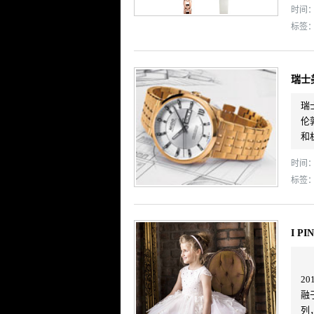
时间： 
标签
瑞士
瑞
伦
和
时间： 
标签
I P
2
融于
列