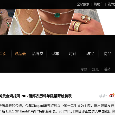
全站搜索
|
购物车
|
设为
首页
致品荟
品牌堂
型车
时计
珠宝
尚品
专题
观点
活动
美景金鸡报鸣 2017萧邦农历鸡年限量莳绘腕表
编辑：
于历年来的传统，今年Chopard萧邦继续以中国十二生肖为主题，推出限量发行
新 L.U.C XP Urushi“鸡年”特别版腕表。2017年1月28日即正式进入中国农历的