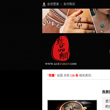
会员登录
|
支付购买
"限量"
标签 共有
136 条
相关资讯：
良辰
忠
的全