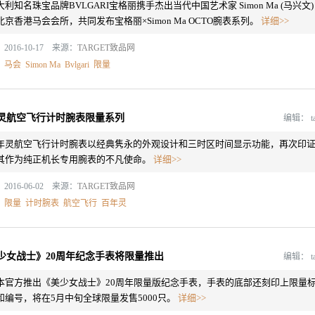
大利知名珠宝品牌BVLGARI宝格丽携手杰出当代中国艺术家 Simon Ma (马兴文)
北京香港马会会所，共同发布宝格丽×Simon Ma OCTO腕表系列。
详细>>
2016-10-17 来源：
TARGET致品网
：
马会
Simon Ma
Bvlgari
限量
灵航空飞行计时腕表限量系列
编辑：
t
年灵航空飞行计时腕表以经典隽永的外观设计和三时区时间显示功能，再次印
其作为纯正机长专用腕表的不凡使命。
详细>>
2016-06-02 来源：
TARGET致品网
：
限量
计时腕表
航空飞行
百年灵
少女战士》20周年纪念手表将限量推出
编辑：
t
本官方推出《美少女战士》20周年限量版纪念手表，手表的底部还刻印上限量
和编号，将在5月中旬全球限量发售5000只。
详细>>