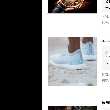
鸡
手
时间： 
标签
Adi
为
与海
Pa
时间： 
标签
玩味