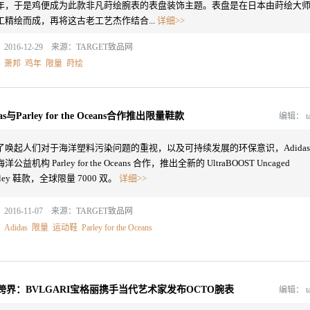
年，于是鸡便成为此款非凡莳绘腕表的表盘装饰主题。表盘是在日本由莳绘大
工精绘而成，再将这古老工艺杰作结合...
详细>>
2016-12-29 来源：
TARGET致品网
：
萧邦
鸡年
限量
莳绘
das与Parley for the Oceans合作推出限量鞋款
编辑：
t
了唤起人们对于海洋塑料污染问题的重视，以及可持续发展的环保意识，Adidas
洋公益机构 Parley for the Oceans 合作，推出全新的 UltraBOOST Uncaged
rley 鞋款，全球限量 7000 双。
详细>>
2016-11-07 来源：
TARGET致品网
：
Adidas
限量
运动鞋
Parley for the Oceans
跨界：BVLGARI宝格丽携手当代艺术家发布OCTO腕表
编辑：
t