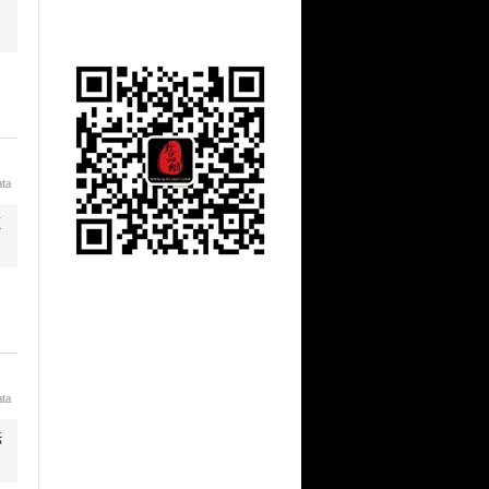
ata
证
ata
标