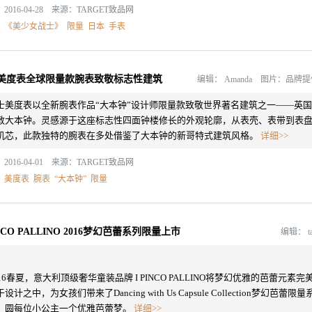
2016-04-28 来源：
TARGET致品网
：
《美少女战士》
限量
日本
手表
美度表全球限量款腕表致敬标志性建筑
编辑：
Amanda 图片：品牌
士美度表以全新腕表作品“大本钟”设计师限量款致敬世界著名建筑之一——英国
敦大本钟。灵感源于这座标志性四面钟楼修长的外观轮廓，从表壳、表带到表
机芯，此款独特的腕表在多处借鉴了大本钟的新哥特式建筑风格。
详细>>
2016-04-01 来源：
TARGET致品网
：
美度表
腕表
“大本钟”
限量
INCO PALLINO 2016梦幻芭蕾系列限量上市
编辑：
t
016春夏，意大利顶级奢华童装品牌 I PINCO PALLINO将梦幻优雅的芭蕾元素完
设计之中，为女孩们带来了Dancing with Us Capsule Collection梦幻芭蕾限量
，圆每位小公主一个优雅芭蕾梦。
详细>>