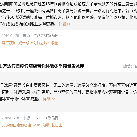
永远向前”的品牌理念在过去15年间帮助尊尼获加成为了全球领先的苏格兰威士
牌之一，正如每一座城市有其各自的节奏与步调一样，一路前行的途中，城市
史与传承也浸透感染着每一位城市人，给予他们以灵感、塑造他们以品格，伴
们在成长成功的道路上走得更远。
详细>>
2016-01-28 来源：
TARGET致品网
：
尊尼获加
威士忌
“向前之城”
限量
山万达假日度假酒店带你体验冬季限量版冰屋
编辑：
t
假日冰屋”还是长白山度假区独一无二的冰屋，冰屋为全冰打造，室内可容纳近百
，同时，冰屋采用“水灯”照明，节能环保的同时，更让冰屋的外观亮丽夺目，仿
是冰雪奇缘中冰雪城堡。
详细>>
2016-01-28 来源：
TARGET致品网
：
万达假日度假酒店
冰屋
限量
长白山