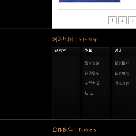
1
2
3
网站地图 | Site Map
品牌堂
型车
时计
酷车资讯
新表推介
经典名车
名表展示
车型生活
时光流转
炫-car
合作伙伴 | Partners