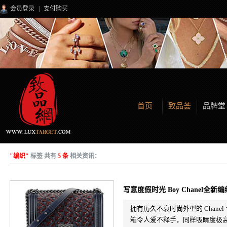
会员登录
|
支付购买
首页
致品荟
品牌堂
"编织"
标签 共有
5 条
相关资讯：
写意度假时光 Boy Chanel全新
拥有历久不衰时尚外型的 Chane
箱令人爱不释手，同样吸睛度极高的 B