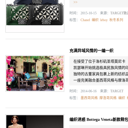
>>
时间： 2015-10-15 来源：
TARGET
标签：
Chanel
编织
leboy
秋冬系列
充满异域风情的一编一织
在接受了位于洛杉矶圣塔莫尼卡（Sa
凯瑟琳开始挑选极具民族风情的
独特的古董家具包裹上新的纺织
一座完美融合墨西哥风格与摩洛哥风
时间： 2014-06-16 来源：
TARGET
标签：
墨西哥风格
摩洛哥风格
编织
编织诱惑 Bottega Veneta新款