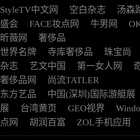
StyleTV中文网
空白杂志
汤森
盛会
FACE妆点网
牛男网
O
昕薇网
奢侈品
世界名牌
寺库奢侈品
珠宝尚
杂志
艺文中国
第一女人网
奢侈品网
尚流TATLER
东方艺品
中国(深圳)国际游艇展
展
台湾黄页
GEO视界
Wind
点网
胡润百富
ZOL手机应用