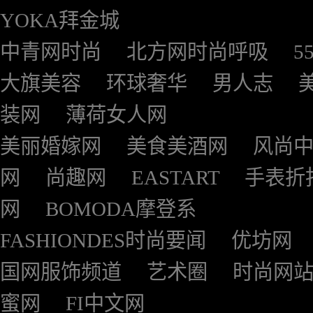
YOKA拜金城
中青网时尚
北方网时尚呼吸
5
大旗美容
环球奢华
男人志
装网
薄荷女人网
美丽婚嫁网
美食美酒网
风尚
网
尚趣网
EASTART
手表折
网
BOMODA摩登系
FASHIONDES时尚要闻
优坊网
国网服饰频道
艺术圈
时尚网
蜜网
FI中文网