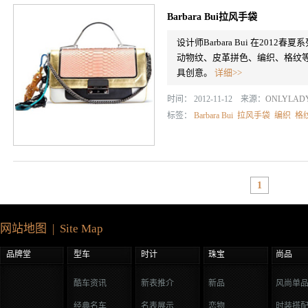
Barbara Bui拉风手袋
设计师Barbara Bui 在20
动物纹、皮革拼色、编织、格纹
具创意。
详细>>
时间： 2012-11-12 来源：
ONLYLA
标签：
Barbara Bui
拉风手袋
编织
格
1
网站地图 | Site Map
品牌堂
型车
时计
珠宝
尚品
酷车资讯
新表推介
新品
风尚单
经典名车
名表展示
恋物
时装搭