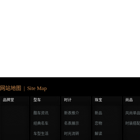
网站地图 | Site Map
品牌堂
型车
时计
珠宝
尚品
酷车资讯
新表推介
新品
风尚单
经典名车
名表展示
恋物
时装搭
车型生活
时光流转
解读