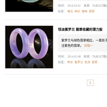
时间： 2014-03-01 来源：
TARGET
标签：
硬玉
种水
缅甸
翡翠
恬淡紫罗兰 翡翠收藏的潜力股
紫罗兰与绿色翡翠相比，一直处
注紫色的翡翠。
详细>>
时间： 2014-01-08 来源：
TARGET
标签：
种水
紫罗兰
色泽
翡翠
1