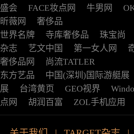
盛会
FACE妆点网
牛男网
O
昕薇网
奢侈品
世界名牌
寺库奢侈品
珠宝尚
杂志
艺文中国
第一女人网
奢侈品网
尚流TATLER
东方艺品
中国(深圳)国际游艇展
展
台湾黄页
GEO视界
Wind
点网
胡润百富
ZOL手机应用
关于我们
|
TARGET杂志