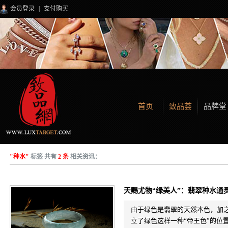
会员登录
|
支付购买
首页
致品荟
品牌堂
"种水"
标签 共有
2 条
相关资讯：
天赐尤物“绿美人”：翡翠种水通
由于绿色是翡翠的天然本色，加
立了绿色这样一种“帝王色”的位