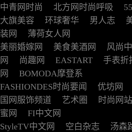
中青网时尚
北方网时尚呼吸
5
大旗美容
环球奢华
男人志
装网
薄荷女人网
美丽婚嫁网
美食美酒网
风尚
网
尚趣网
EASTART
手表折
网
BOMODA摩登系
FASHIONDES时尚要闻
优坊网
国网服饰频道
艺术圈
时尚网
蜜网
FI中文网
StyleTV中文网
空白杂志
汤森