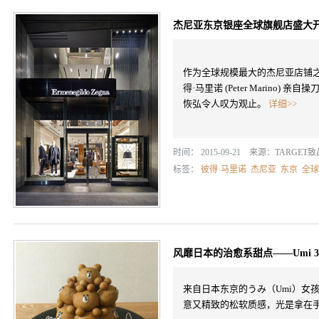
杰尼亚东京银座全球旗舰店盛大
作为全球规模最大的杰尼亚店铺
得·马里诺 (Peter Marino
恢弘令人叹为观止。
详细>>
时间： 2015-09-21 来源：
TARGET
标签：
彼得·马里诺
杰尼亚
东京
全球
风靡日本的治愈系甜点——Umi 
来自日本东京的うみ（Umi）女
意又精致的松软质感，光是拿在