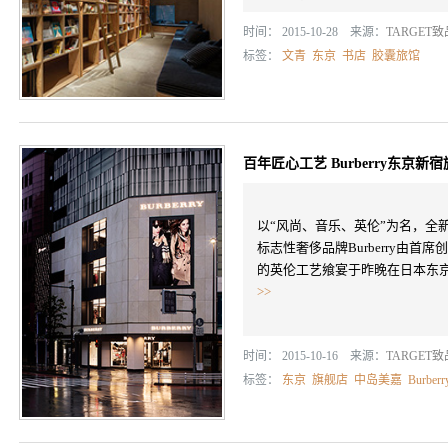
时间： 2015-10-28 来源：
TARGET
标签：
文青
东京
书店
胶囊旅馆
百年匠心工艺 Burberry东京
以“风尚、音乐、英伦”为名，全
标志性奢侈品牌Burberry由首席创意
的英伦工艺飨宴于昨晚在日本东
>>
时间： 2015-10-16 来源：
TARGET
标签：
东京
旗舰店
中岛美嘉
Burberr