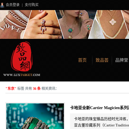
会员登录
|
支付购买
首页
致品荟
品牌堂
"东京"
标签 共有
36 条
相关资讯：
卡地亚全新Cartier Magicie
卡地亚的珠宝臻品历经时光淬炼
亚古董珍藏系列（Cartier Tr