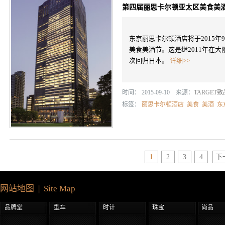
第四届丽思卡尔顿亚太区美食美
东京丽思卡尔顿酒店将于2015年
美食美酒节。这是继2011年在
次回归日本。
详细>>
时间： 2015-09-10 来源：
TARGET
标签：
丽思卡尔顿酒店
美食
美酒
东
1
2
3
4
下
网站地图 | Site Map
品牌堂
型车
时计
珠宝
尚品