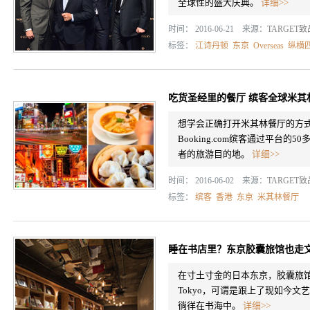
全球性的盛大庆典。
详细>>
时间： 2016-06-21 来源：
TARGET
标签：
江诗丹顿
东京
Overseas
纵横
吃货圣经里的餐厅 缤客全球米其
想学会正确打开米其林餐厅的方
Booking.com缤客通过平台
者的旅游目的地。
详细>>
时间： 2016-06-02 来源：
TARGET
标签：
缤客
香港
东京
米其林餐厅
睡在书店里？东京胶囊旅馆也走
在寸土寸金的日本东京，胶囊旅馆已经
Tokyo，可谓是跟上了现如今文
徜徉在书海中。
详细>>