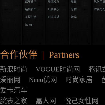
酷车资讯
新表推介
新品
风尚单
经典名车
名表展示
恋物
时装搭
车型生活
时光流转
解读
炫-car
合作伙伴 | Partners
新浪时尚
VOGUE时尚网
腾讯
爱丽网
Neeu优网
时尚家居
爱卡汽车
腕表之家
嘉人网
悦己女性网