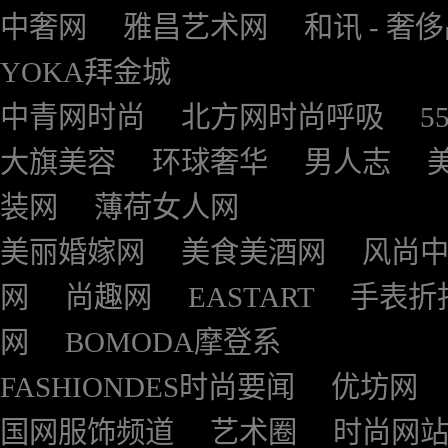
中奢网
雅昌艺术网
和讯 - 奢
YOKA拜金城
中青网时尚
北方网时尚呼吸
5
大旗美容
环球奢华
男人志
装网
薄荷女人网
美丽婚嫁网
美食美酒网
风尚
网
尚趣网
EASTART
手表折
网
BOMODA摩登系
FASHIONDES时尚要闻
优坊网
国网服饰频道
艺术圈
时尚网