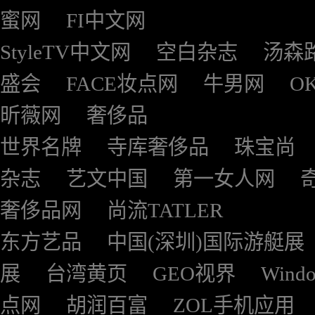
蜜网
FI中文网
StyleTV中文网
空白杂志
汤森
盛会
FACE妆点网
牛男网
O
昕薇网
奢侈品
世界名牌
寺库奢侈品
珠宝尚
杂志
艺文中国
第一女人网
奢侈品网
尚流TATLER
东方艺品
中国(深圳)国际游艇展
展
台湾黄页
GEO视界
Wind
点网
胡润百富
ZOL手机应用