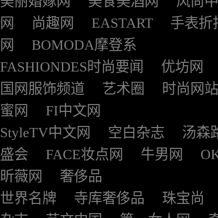
美丽婚嫁网
美食美酒网
风尚
网
尚趣网
EASTART
手表折
网
BOMODA摩登系
FASHIONDES时尚要闻
优坊网
国网服饰频道
艺术圈
时尚网
蜜网
FI中文网
StyleTV中文网
空白杂志
汤森
盛会
FACE妆点网
牛男网
O
昕薇网
奢侈品
世界名牌
寺库奢侈品
珠宝尚