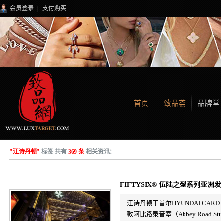
会员登录
|
支付购买
首页
致品荟
品牌堂
"江诗丹顿"
标签 共有
369 条
相关资讯：
FIFTYSIX® 伍陆之型系列亚洲
江诗丹顿于首尔HYUNDAI C
敦阿比路录音室（Abbey Road S