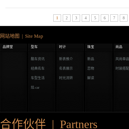
1
2
3
4
5
6
7
8
网站地图 | Site Map
品牌堂
型车
时计
珠宝
尚品
酷车资讯
新表推介
新品
风尚单
经典名车
名表展示
恋物
时装搭
车型生活
时光流转
解读
炫-car
合作伙伴 | Partners