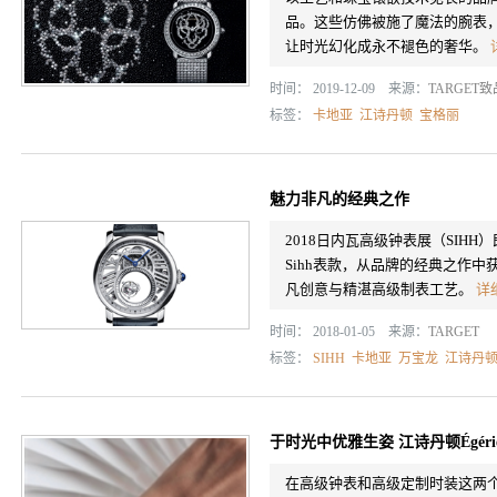
品。这些仿佛被施了魔法的腕表
让时光幻化成永不褪色的奢华。
时间： 2019-12-09 来源：
TARGET
标签：
卡地亚
江诗丹顿
宝格丽
魅力非凡的经典之作
2018日内瓦高级钟表展（SIHH
Sihh表款，从品牌的经典之作
凡创意与精湛高级制表工艺。
详
时间： 2018-01-05 来源：
TARGET
标签：
SIHH
卡地亚
万宝龙
江诗丹
于时光中优雅生姿 江诗丹顿Égér
在高级钟表和高级定制时装这两