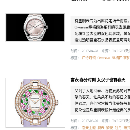
有些腕表专为出席特定场合而设
Overseas纵横四海系列腕表
配粉红金表圈的双色调表款，其
透过透明蓝宝石水晶表底盖可清晰欣
时间： 2017-04-28 来源：
TARGET
标签：
江诗丹顿
Overseas
纵横四海系
言表|春分时刻 女汉子也有春天
又到了大地回春、万物复苏的时
望的春天，让朵朵不败的春日之
停歇过，它们常常被当作美好与
花朵也是珠宝腕表设计最经典的灵感
时间： 2017-03-20 来源：
TARGET
标签：
春天主题
腕表
繁花
牡丹
萧