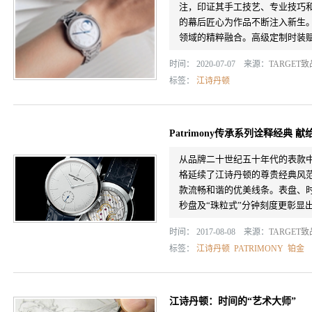
注，印证其手工技艺、专业技巧
的幕后匠心为作品不断注入新生。江
领域的精粹融合。高级定制时装赋予
时间： 2020-07-07 来源：
TARGET
标签：
江诗丹顿
Patrimony传承系列诠释经典
从品牌二十世纪五十年代的表款中汲
格延续了江诗丹顿的尊贵经典风
款流畅和谐的优美线条。表盘、
秒盘及“珠粒式”分钟刻度更彰显出品
时间： 2017-08-08 来源：
TARGET
标签：
江诗丹顿
PATRIMONY
铂金
江诗丹顿：时间的“艺术大师”