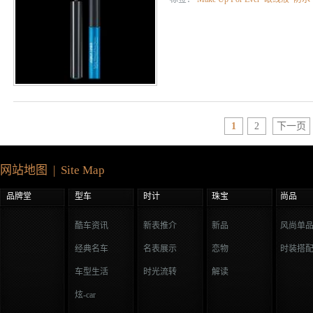
1
2
下一页
网站地图 | Site Map
品牌堂
型车
时计
珠宝
尚品
酷车资讯
新表推介
新品
风尚单
经典名车
名表展示
恋物
时装搭
车型生活
时光流转
解读
炫-car