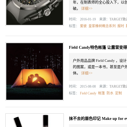
年，在制表师的全心投入下，以
破。
详细>>
时间： 2016-01-19 来源：
TARGET
标签：
爱彼
皇家橡树概念系列
报时
Field Candy特色帐篷 让露营
户外用品品牌 Field Cand
的图案，或是一本书，甚至是户
体。
详细>>
时间： 2015-08-08 来源：
TARGET
标签：
Field Candy
帐篷
防水
定制
抹不去的唇色印记 Make up for