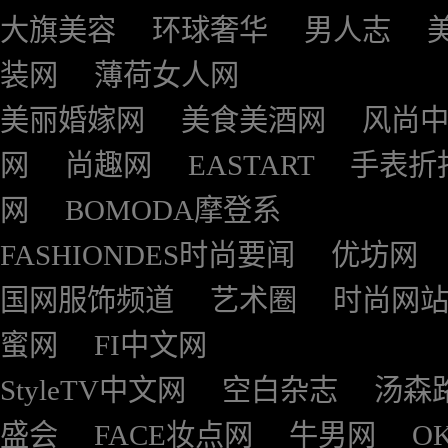
大旗美容
环球奢华
男人志
装网
薄荷女人网
美丽婚嫁网
美食美酒网
风尚
网
尚趣网
EASTART
手表折
网
BOMODA摩登系
FASHIONDES时尚要闻
优坊网
国网服饰频道
艺术圈
时尚网
蜜网
FI中文网
StyleTV中文网
空白杂志
汤森
盛会
FACE妆点网
牛男网
O