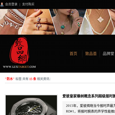
会员登录
|
支付购买
首页
致品荟
品牌堂
"防水"
标签 共有
15 条
相关资讯：
爱彼皇家橡树概念系列超级报时
2015年，爱彼揭晓当今报时声
RD#1，将报时腕表的声学性能