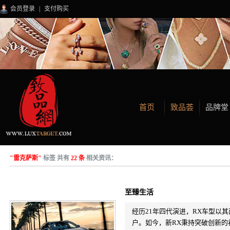
会员登录
|
支付购买
首页
致品荟
品牌堂
"雷克萨斯"
标签 共有
22 条
相关资讯：
至臻生活
经历21年四代演进，RX车型以
户。如今，新RX秉持突破创新