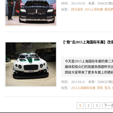
时间： 2015-05-03 来源：
TARGET
标签：
四万说车
2015上海车展
雷克
【“致”击2015上海国际车展】改
今天是2015上海国际车展的第
媒体和观众们的观展热情跟昨天
团给大家带来了更多车展上的精
时间： 2015-04-21 来源：
TARGET
标签：
2015上海国际车展
宾利
宝马
1
2
3
下一