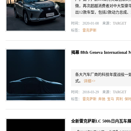
微，再次超越消费者对中大型豪华
出12款车型，包括2款动力总成、2
时间： 2020-01-08 来源：
TARGET
标签：
雷克萨斯
揭幕 88th Geneva International 
各大汽车厂商的科技年度战役一
式。
详细>>
时间： 2018-03-29 来源：
TARGET
标签：
雷克萨斯
奔驰
宝马
宾利
保
全新雷克萨斯LC 500h日内瓦车