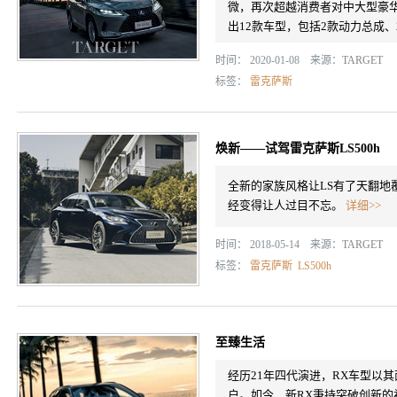
微，再次超越消费者对中大型豪华
出12款车型，包括2款动力总成、2
时间： 2020-01-08 来源：
TARGET
标签：
雷克萨斯
焕新——试驾雷克萨斯LS500h
全新的家族风格让LS有了天翻地
经变得让人过目不忘。
详细>>
时间： 2018-05-14 来源：
TARGET
标签：
雷克萨斯
LS500h
至臻生活
经历21年四代演进，RX车型以
户。如今，新RX秉持突破创新