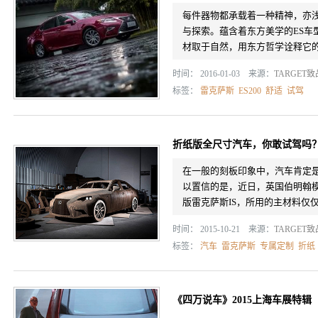
每件器物都承载着一种精神，亦
与探索。蕴含着东方美学的ES车
材取于自然，用东方哲学诠释它
时间： 2016-01-03 来源：
TARGET
标签：
雷克萨斯
ES200
舒适
试驾
折纸版全尺寸汽车，你敢试驾吗
在一般的刻板印象中，汽车肯定
以置信的是，近日，英国伯明翰模型创
版雷克萨斯IS，所用的主材料仅
时间： 2015-10-21 来源：
TARGET
标签：
汽车
雷克萨斯
专属定制
折纸
《四万说车》2015上海车展特辑