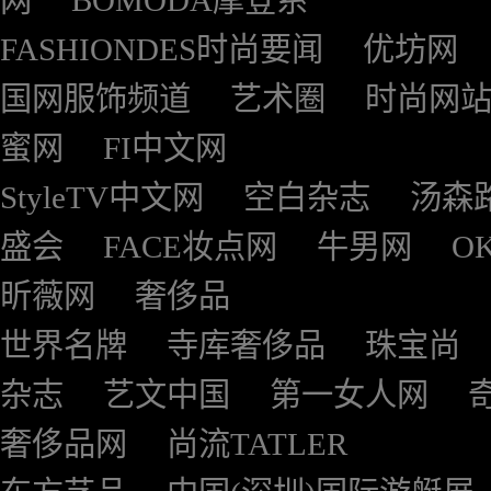
网
BOMODA摩登系
FASHIONDES时尚要闻
优坊网
国网服饰频道
艺术圈
时尚网
蜜网
FI中文网
StyleTV中文网
空白杂志
汤森
盛会
FACE妆点网
牛男网
O
昕薇网
奢侈品
世界名牌
寺库奢侈品
珠宝尚
杂志
艺文中国
第一女人网
奢侈品网
尚流TATLER