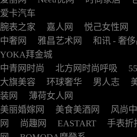
爱卡汽车
腕表之家
嘉人网
悦己女性网
中奢网
雅昌艺术网
和讯 - 奢
YOKA拜金城
中青网时尚
北方网时尚呼吸
5
大旗美容
环球奢华
男人志
装网
薄荷女人网
美丽婚嫁网
美食美酒网
风尚
网
尚趣网
EASTART
手表折