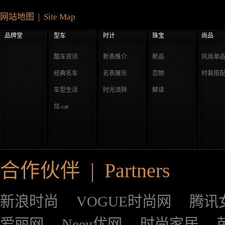
网站地图 | Site Map
品牌堂
型车
时计
珠宝
尚品
酷车资讯
新表推介
新品
风尚单
经典名车
名表展示
恋物
时装搭
车型生活
时光流转
解读
炫-car
合作伙伴 | Partners
新浪时尚
VOGUE时尚网
腾讯
爱丽网
Neeu优网
时尚家居