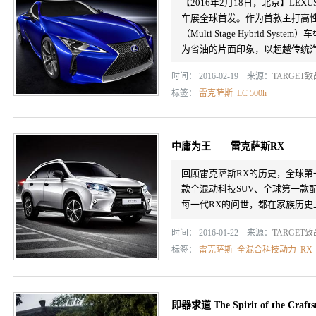
【2016年2月18日，北京】LEX
车展全球首发。作为首款主打高
（Multi Stage Hybrid S
为省油的片面印象，以超越传统汽油
时间： 2016-02-19 来源：
TARGET
标签：
雷克萨斯
LC 500h
中庸为王——雷克萨斯RX
回顾雷克萨斯RX的历史，全球第
款全混动科技SUV、全球第一款配备
每一代RX的问世，都在家族历
时间： 2016-01-22 来源：
TARGET
标签：
雷克萨斯
全混合科技动力
RX
即器求道 The Spirit of the Craft