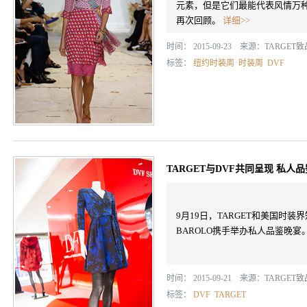
元素，但是它们最能代表风情万
再次回顾。
详细>>
时间： 2015-09-23 来源：
TARGET
标签：
纽约时装周
时装周
DVF
TARGET与DVF共同呈现 私人
9月19日，TARGET和美国时
BAROLO携手举办私人品鉴晚宴
时间： 2015-09-21 来源：
TARGET
标签：
DVF
TARGET