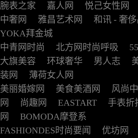
腕表之家
嘉人网
悦己女性网
中奢网
雅昌艺术网
和讯 - 奢
YOKA拜金城
中青网时尚
北方网时尚呼吸
5
大旗美容
环球奢华
男人志
装网
薄荷女人网
美丽婚嫁网
美食美酒网
风尚
网
尚趣网
EASTART
手表折
网
BOMODA摩登系
FASHIONDES时尚要闻
优坊网