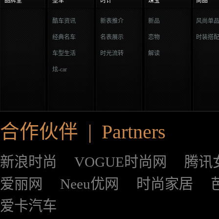
品牌堂
型车
时计
珠宝
尚品
酷车资讯
新表推介
新品
风尚单
经典名车
名表展示
恋物
时装搭
车型生活
时光流转
解读
炫-car
合作伙伴 | Partners
新浪时尚
VOGUE时尚网
腾讯
爱丽网
Neeu优网
时尚家居
爱卡汽车