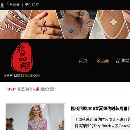
会员登录
|
支付购买
首页
致品荟
品牌堂
"DVF"
标签 共有
6 条
相关资讯：
视频回顾2016春夏纽约时装周瞩
上周落幕的纽约时装周让人瞩目的
有实穿性的Tory Burch以及