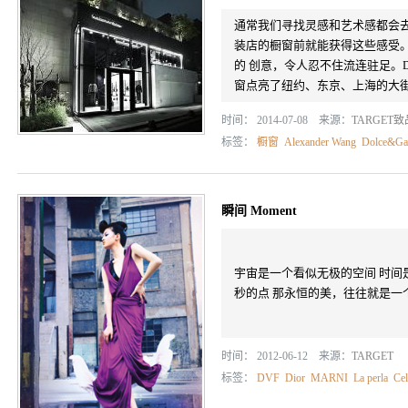
通常我们寻找灵感和艺术感都会
装店的橱窗前就能获得这些感受
的 创意，令人忍不住流连驻足。Dior，P
窗点亮了纽约、东京、上海的大街，
时间： 2014-07-08 来源：
TARGET
标签：
橱窗
Alexander Wang
Dolce&Ga
瞬间 Moment
宇宙是一个看似无极的空间 时间
秒的点 那永恒的美，往往就是一
时间： 2012-06-12 来源：
TARGET
标签：
DVF
Dior
MARNI
La perla
Cel