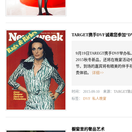
TARGET携手DVF诚邀您参加“
9月19日TAREGT携手DVF举
2015秋冬新品，还将在晚宴活
节，到场的嘉宾将有精美的伴手
贵体验。
详细>>
时间： 2015-09-10 来源：
TARGET
标签：
DVF
私人晚宴
橱窗里的奢品艺术