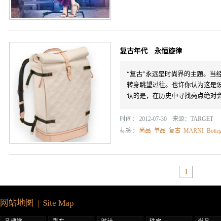
复古年代 永恒旋律
“复古”永远是时尚界的主题。当
转身眺望过往。也许你认为这是
认的是，在历史中寻找亮点绝对
时间： 2012-07-30 来源：
TARGET
标签：
尚品
单品
复古
MARNI
Botte
1
网站地图 | Site Map