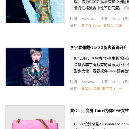
唱。作为GUCCI腕表首饰亚洲区
非凡性格流露中性率性气度。
详
时间： 2016-10-20 来源：
TARGET
标签：
李宇春
Gucci
演唱会
福州
李宇春佩戴GUCCI腕表首饰开启
8月20日，李宇春“野蛮生长巡
会融合李宇春独有的音乐风格和不
形象大使，春春携伴Gucci臻
时间： 2016-08-22 来源：
TARGET
标签：
演唱会
首饰
李宇春
Gucci
双G logo变身 Gucci为你带来
Gucci 设计总监Alessandro M