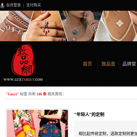
会员登录
|
支付购买
首页
致品荟
品牌堂
"Gucci"
标签 共有
146 条
相关资讯：
“年轻人”的定制
相比起传统定制，选款定制则更