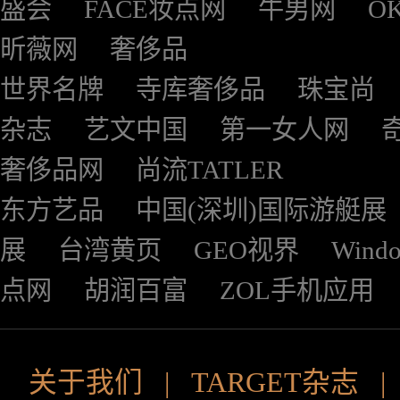
盛会
FACE妆点网
牛男网
O
昕薇网
奢侈品
世界名牌
寺库奢侈品
珠宝尚
杂志
艺文中国
第一女人网
奢侈品网
尚流TATLER
东方艺品
中国(深圳)国际游艇展
展
台湾黄页
GEO视界
Wind
点网
胡润百富
ZOL手机应用
关于我们
|
TARGET杂志