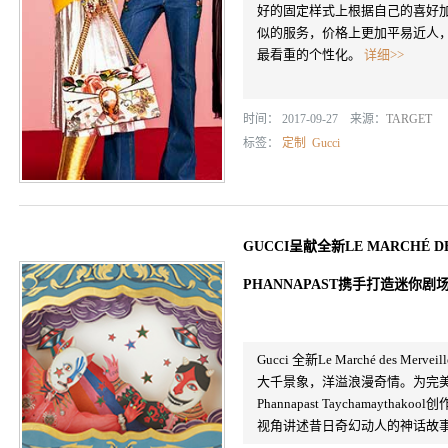
好的固定样式上根据自己的喜好
似的服务，价格上更加平易近人
最看重的个性化。
详细>>
时间： 2017-09-27 来源：
TARGET
标签：
定制
Gucci
GUCCI呈献全新LE MARCHÉ D
PHANNAPAST携手打造迷你剧
Gucci 全新Le Marché des
大千景象，洋溢浪漫奇情。为完美
Phannapast Taychamay
视角讲述昔日奇幻动人的神话故事，