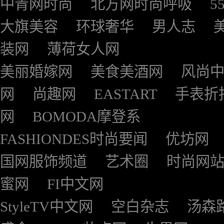
中青网时尚
北方网时尚呼吸
5
大旗美容
环球奢华
男人志
装网
薄荷女人网
美丽婚嫁网
美食美酒网
风尚
网
尚趣网
EASTART
手表折
网
BOMODA摩登系
FASHIONDES时尚要闻
优坊网
国网服饰频道
艺术圈
时尚网
蜜网
FI中文网
StyleTV中文网
空白杂志
汤森