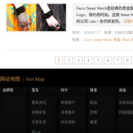
Gucci Smart Watch是经典
Logo，简约而时尚。这款 Smart Watch 
的公司 i.am + 合作研发的。
详细>
时间： 2016-07-17 来源：
TARGET
标签：
Gucci
Smart Watch
黑金
Black E
1
2
3
4
5
6
7
8
网站地图 | Site Map
品牌堂
型车
时计
珠宝
尚品
酷车资讯
新表推介
新品
风尚单
经典名车
名表展示
恋物
时装搭
车型生活
时光流转
解读
炫-car