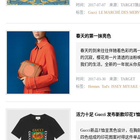
时间： 2017-07-07 来源：
TARGET
标签：
Gucci
LE MARCHÉ DES MERV
春天的第一抹亮色
春天的到来往往伴随着色彩的再
的沉寂，樱花用一片清透的淡粉唤
我们的生活，全新的一年就从你
时间： 2017-03-30 来源：
TARGET
标签：
Hermes
Tod's
ISSEY MIYAKE
活力十足 Gucci 发布新款印花T
Gucci新品T恤呈黑色设计，在胸
四色组成的印花图案衬得这件单