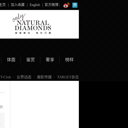
主页
|
加入收藏
|
English
|
官方微博：
体面
鉴赏
奢享
榜样
T-Club
业界动态
瀚彰传媒
TARGET杂志
提供
大
感