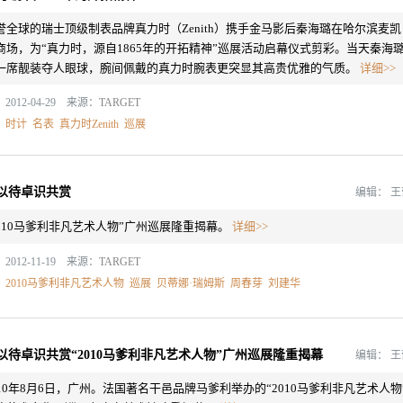
誉全球的瑞士顶级制表品牌真力时（Zenith）携手金马影后秦海璐在哈尔滨麦凯
商场，为“真力时，源自1865年的开拓精神”巡展活动启幕仪式剪彩。当天秦海
一席靓装夺人眼球，腕间佩戴的真力时腕表更突显其高贵优雅的气质。
详细>>
2012-04-29 来源：
TARGET
：
时计
名表
真力时Zenith
巡展
以待卓识共赏
编辑：
2010马爹利非凡艺术人物”广州巡展隆重揭幕。
详细>>
2012-11-19 来源：
TARGET
：
2010马爹利非凡艺术人物
巡展
贝蒂娜·瑞姆斯
周春芽
刘建华
以待卓识共赏“2010马爹利非凡艺术人物”广州巡展隆重揭幕
编辑：
010年8月6日，广州。法国著名干邑品牌马爹利举办的“2010马爹利非凡艺术人物