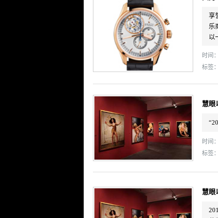
享
乐
以
时间： 
标签
慧眼
“
时间： 
标签
慧眼
2