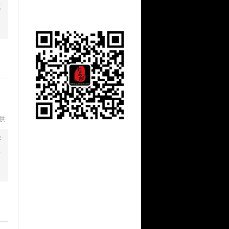
成
提供
年
鉴