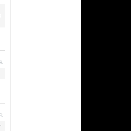
璐
王蕾
王蕾
”