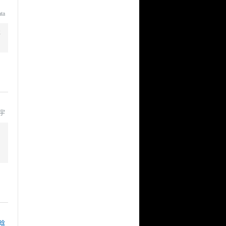
ata
术
小宇
晗