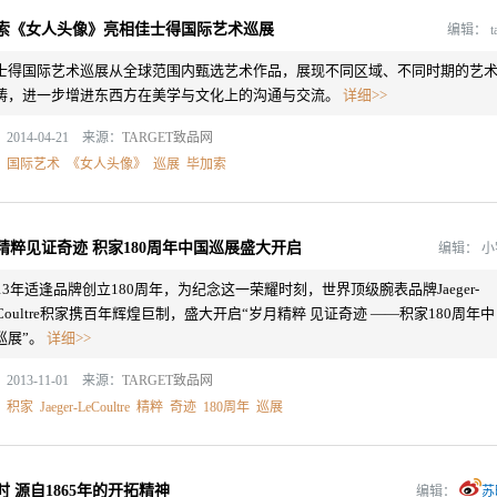
索《女人头像》亮相佳士得国际艺术巡展
编辑：
t
士得国际艺术巡展从全球范围内甄选艺术作品，展现不同区域、不同时期的艺
畴，进一步增进东西方在美学与文化上的沟通与交流。
详细>>
2014-04-21 来源：
TARGET致品网
：
国际艺术
《女人头像》
巡展
毕加索
精粹见证奇迹 积家180周年中国巡展盛大开启
编辑：
013年适逢品牌创立180周年，为纪念这一荣耀时刻，世界顶级腕表品牌Jaeger-
eCoultre积家携百年辉煌巨制，盛大开启“岁月精粹 见证奇迹 ——积家180周年中
巡展”。
详细>>
2013-11-01 来源：
TARGET致品网
：
积家
Jaeger-LeCoultre
精粹
奇迹
180周年
巡展
时 源自1865年的开拓精神
编辑：
苏