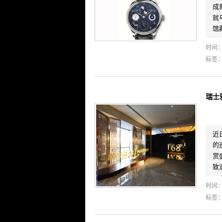
成
就
馆
时间： 
标签
瑞士
近
的
赏
致
时间： 
标签