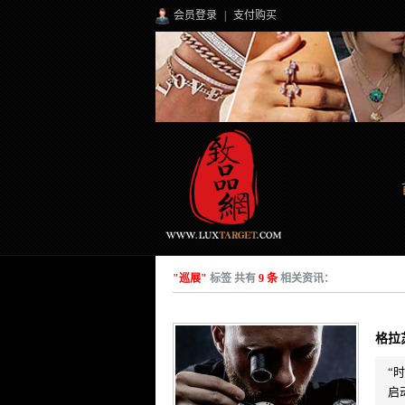
会员登录
|
支付购买
"巡展"
标签 共有
9 条
相关资讯：
格拉
“
启