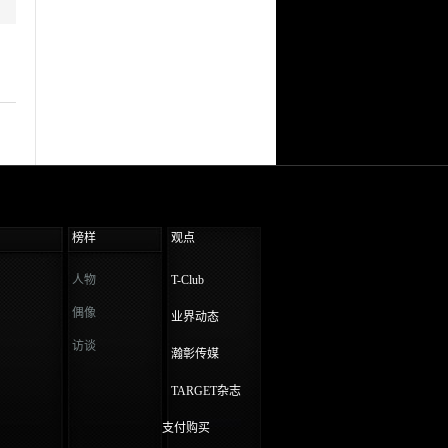
榜样
观点
人物
T-Club
偶像
业界动态
访谈
瀚彰传媒
TARGET杂志
支付购买