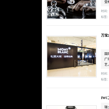
受
时间： 
标签
万宝
国
广
艺
时间： 
标签
IW
瑞