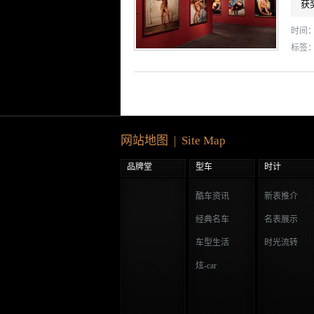
获
时间： 
标签
网站地图 | Site Map
品牌堂
型车
时计
酷车资讯
新表推介
经典名车
名表展示
车型生活
时光流转
炫-car