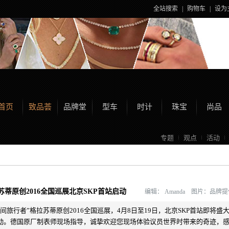
全站搜索
|
购物车
|
设为
首页
致品荟
品牌堂
型车
时计
珠宝
尚品
专题
观点
活动
苏蒂原创2016全国巡展北京SKP首站启动
编辑：
Amanda 图片：品牌
时间旅行者”格拉苏蒂原创2016全国巡展，4月8日至19日，北京SKP首站即将盛
动。德国原厂制表师现场指导，诚挚欢迎您现场体验议员世界时带来的奇迹，