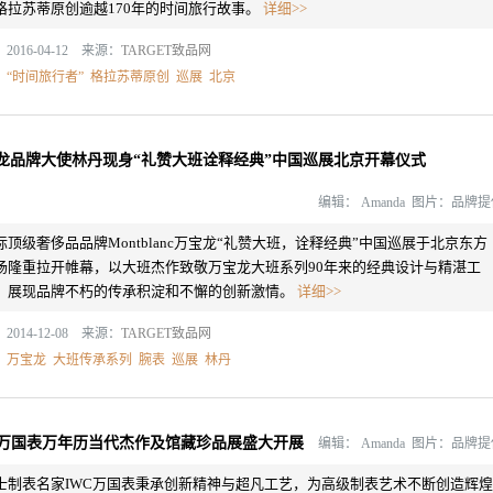
格拉苏蒂原创逾越170年的时间旅行故事。
详细>>
2016-04-12 来源：
TARGET致品网
：
“时间旅行者”
格拉苏蒂原创
巡展
北京
龙品牌大使林丹现身“礼赞大班诠释经典”中国巡展北京开幕仪式
编辑：
Amanda 图片：品牌
际顶级奢侈品品牌Montblanc万宝龙“礼赞大班，诠释经典”中国巡展于北京东方
场隆重拉开帷幕，以大班杰作致敬万宝龙大班系列90年来的经典设计与精湛工
，展现品牌不朽的传承积淀和不懈的创新激情。
详细>>
2014-12-08 来源：
TARGET致品网
：
万宝龙
大班传承系列
腕表
巡展
林丹
C万国表万年历当代杰作及馆藏珍品展盛大开展
编辑：
Amanda 图片：品牌
士制表名家IWC万国表秉承创新精神与超凡工艺，为高级制表艺术不断创造辉煌