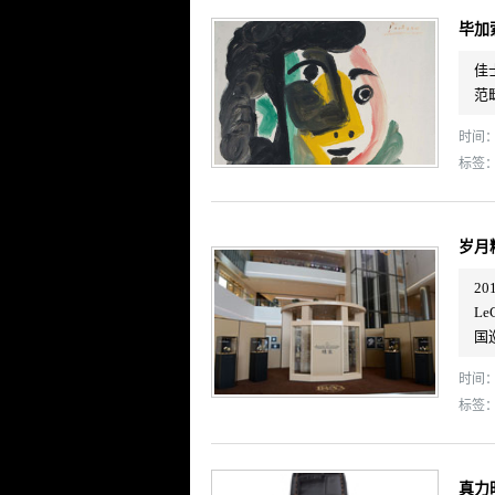
毕加
佳
范
时间： 
标签
岁月
2
L
国
时间： 
标签
真力