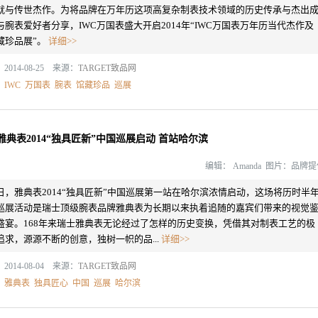
就与传世杰作。为将品牌在万年历这项高复杂制表技术领域的历史传承与杰出
与腕表爱好者分享，IWC万国表盛大开启2014年“IWC万国表万年历当代杰作及
藏珍品展”。
详细>>
2014-08-25 来源：
TARGET致品网
：
IWC
万国表
腕表
馆藏珍品
巡展
雅典表2014“独具匠新”中国巡展启动 首站哈尔滨
编辑：
Amanda 图片：品牌
日，雅典表2014“独具匠新”中国巡展第一站在哈尔滨浓情启动，这场将历时半
巡展活动是瑞士顶级腕表品牌雅典表为长期以来执着追随的嘉宾们带来的视觉
盛宴。168年来瑞士雅典表无论经过了怎样的历史变换，凭借其对制表工艺的极
追求，源源不断的创意，独树一帜的品...
详细>>
2014-08-04 来源：
TARGET致品网
：
雅典表
独具匠心
中国
巡展
哈尔滨