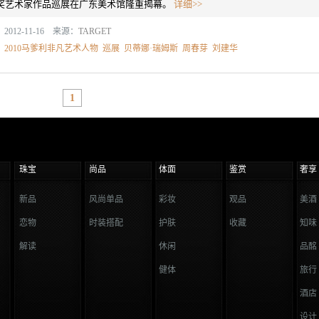
奖艺术家作品巡展在广东美术馆隆重揭幕。
详细>>
2012-11-16 来源：
TARGET
：
2010马爹利非凡艺术人物
巡展
贝蒂娜·瑞姆斯
周春芽
刘建华
1
珠宝
尚品
体面
鉴赏
奢享
新品
风尚单品
彩妆
观品
美酒
恋物
时装搭配
护肤
收藏
知味
解读
休闲
品酩
健体
旅行
酒店
设计