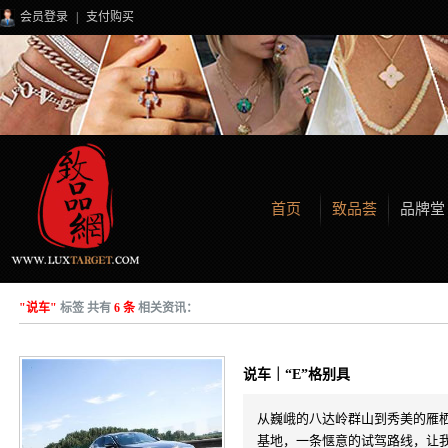
会员登录
|
支付购买
首页
致品荟
品牌堂
"说车"
标签 共有
6 条
相关资讯：
说车｜“E”格别具
从巍峨的八达岭群山到秀美的雁
基地，一条惬意的试驾路线，让