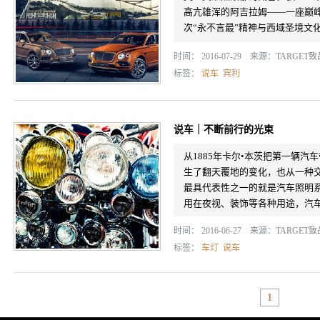
高亢雄浑的阿吉拉姆——一座巅
次“永不言最”精神与西域圣境文
时间： 2016-07-29 来源：
TARGET
标签：
说车
宾利
说车｜不断前行的光束
从1885年卡尔•本茨把第一辆
生了翻天覆地的变化，也从一种
最具代表性之一的就是汽车照明
用在夜视、装饰等各种用途，汽车上
时间： 2016-06-27 来源：
TARGET
标签：
车灯
说车
1