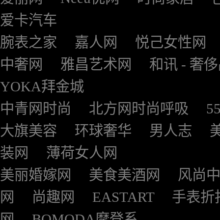
爱卡汽车
腕表之家
嘉人网
悦己女性网
中奢网
雅昌艺术网
和讯 - 奢
YOKA拜金城
中青网时尚
北方网时尚呼吸
5
大旗美容
环球奢华
男人志
装网
薄荷女人网
美丽婚嫁网
美食美酒网
风尚
网
尚趣网
EASTART
手表折
网
BOMODA摩登系