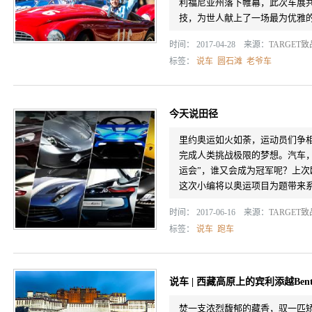
利福尼亚州落下帷幕，此次车展共
技，为世人献上了一场最为优雅
时间： 2017-04-28 来源：
TARGET
标签：
说车
圆石滩
老爷车
今天说田径
里约奥运如火如荼，运动员们争
完成人类挑战极限的梦想。汽车
运会”，谁又会成为冠军呢？上
这次小编将以奥运项目为题带来
时间： 2017-06-16 来源：
TARGET
标签：
说车
跑车
说车 | 西藏高原上的宾利添越Benta
焚一支浓烈馥郁的藏香，驭一匹