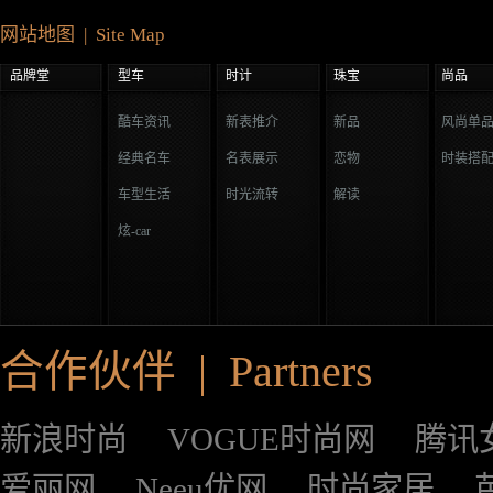
网站地图 | Site Map
品牌堂
型车
时计
珠宝
尚品
酷车资讯
新表推介
新品
风尚单
经典名车
名表展示
恋物
时装搭
车型生活
时光流转
解读
炫-car
合作伙伴 | Partners
新浪时尚
VOGUE时尚网
腾讯
爱丽网
Neeu优网
时尚家居