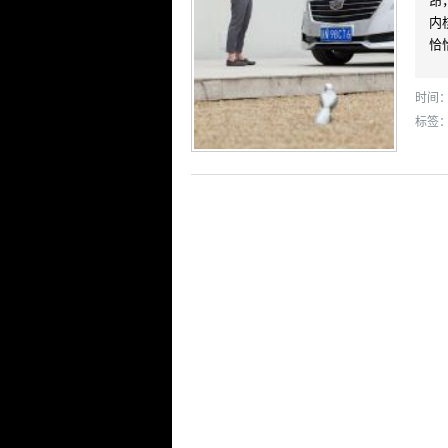
昂
内
恰
时间： 
标签