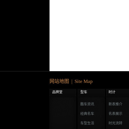
网站地图 | Site Map
品牌堂
型车
时计
酷车资讯
新表推介
经典名车
名表展示
车型生活
时光流转