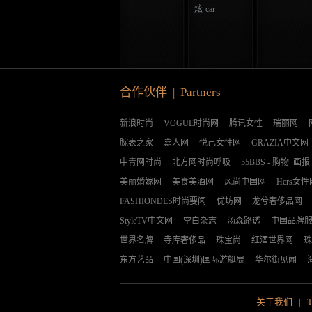
炫-car
合作伙伴 | Partners
新浪时尚
VOGUE时尚网
腾讯女性
瑞丽网
腕表之家
嘉人网
悦己女性网
GRAZIA中文网
中青网时尚
北方网时尚呼吸
55BBS
-
购物
画报
美丽婚嫁网
美食美酒网
风尚中国网
Hers女性
FASHIONDES时尚要闻
优坊网
龙兮奢侈品网
StyleTV中文网
空白杂志
汤森路透
中国品牌
世界名牌
寺库奢侈品
珠宝尚
红酒世界网
珠
东方艺品
中国(深圳)国际游艇展
华尔街见闻
关于我们
|