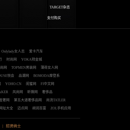
TARGET杂志
支付购买
Onlylady女人志
爱卡汽车
行
时尚网
YOKA拜金城
时尚网
TOPMEN男装网
薄荷女人网
OUSE悦会
品潮网
BOMODA摩登系
网
YOHO.CN
闺蜜网
FI中文网
AKER
风尚网
昕薇网
奢侈品
E宝奢网
第五大道奢侈品网
尚流TATLER
网址大全
迈点网
胡润百富
ZOL手机应用
|
招贤纳士