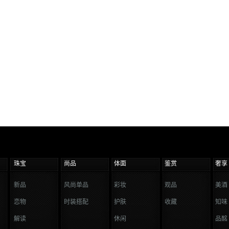
珠宝
尚品
体面
鉴赏
奢享
新品
风尚单品
彩妆
观品
美酒
恋物
时装搭配
护肤
收藏
知味
解读
休闲
品酩