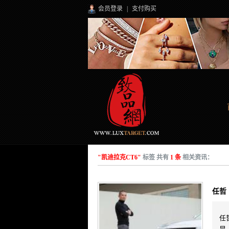
会员登录
|
支付购买
"凯迪拉克CT6"
标签 共有
1 条
相关资讯：
任哲
任