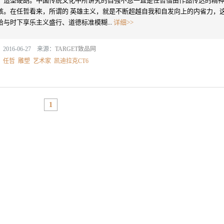
，造型硬朗。中国传统文化中所讲究的自强不息一直是任哲借由作品传达的精
核。在任哲看来，所谓的 英雄主义，就是不断超越自我和自发向上的内省力，
恰与时下享乐主义盛行、道德标准模糊...
详细>>
2016-06-27 来源：
TARGET致品网
：
任哲
雕塑
艺术家
凯迪拉克CT6
1