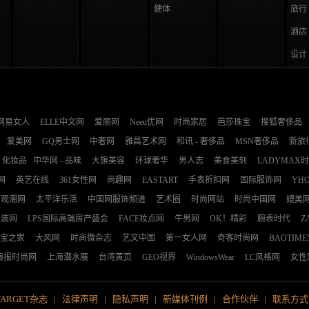
健体
旅行
酒店
设计
网易女人
ELLE中文网
爱丽网
Neeu优网
时尚家居
芭莎珠宝
搜狐奢侈品
爱美网
GQ男士网
中奢网
雅昌艺术网
和讯 - 奢侈品
MSN奢侈品
新旅
化妆品
中华网 - 品味
大旗美容
环球奢华
男人志
美食美刻
LADYMAX
网
英艺在线
361女性网
尚趣网
EASTART
手表折扣网
国际服饰网
YH
观潮网
太平洋乐活
中国网服饰频道
艺术圈
时尚网站
时尚中国网
媲美
服装网
LPS国际高端房产盛会
FACE妆点网
牛男网
OK！精彩
腕表时代
Z
宝之家
大风网
时尚微杂志
艺文中国
第一女人网
奇客时尚网
BAOTIM
海报时尚网
上海潜水展
台湾黄页
GEO视界
WindowsWear
LC风格网
女性
TARGET杂志
|
法律声明
|
隐私声明
|
新媒体刊例
|
合作伙伴
|
联系方式