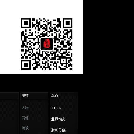
榜样
观点
人物
T-Club
偶像
业界动态
访谈
瀚彰传媒