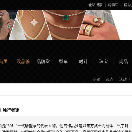
全站搜索
|
购物车
|
设为
首页
致品荟
品牌堂
型车
时计
珠宝
尚品
专题
观点
活动
｜独行者速
哲是“80后”一代雕塑家的代表人物。他的作品多是以东方武士为载体，气宇轩