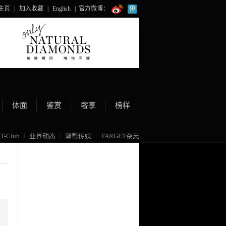
主页
|
加入收藏
|
English
|
官方微博：
体面
鉴赏
奢享
榜样
T-Club
业界动态
瀚彰传媒
TARGET杂志