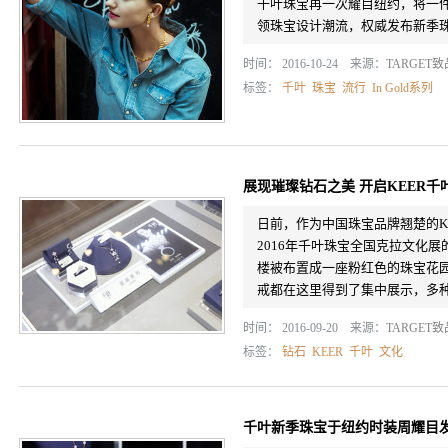
千叶珠宝再一次耀目纽约，将一
领珠宝设计潮流，权威发布新季
时间： 2016-10-24 来源：
TARGET
标签：
千叶
珠宝
流行
In Gold系列
展现璀璨钻石之美 开启KEER
日前，作为中国珠宝品牌翘楚的K
2016年千叶珠宝全国克拉文化
楼被布置成一座粉红色的珠宝花
戒都在这里得到了集中展示，多种切
时间： 2016-09-20 来源：
TARGET
标签：
钻石
KEER
千叶
文化
千叶新季珠宝于纽约时装周耀目