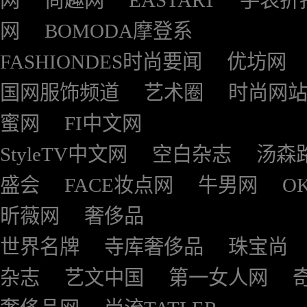
网
尚趣网
EASTART
手表折
网
BOMODA摩登系
FASHIONDES时尚要闻
优坊网
国网服饰频道
艺术圈
时尚网
蜜网
FI中文网
StyleTV中文网
空白杂志
汤森
盛会
FACE妆点网
牛男网
O
昕薇网
奢侈品
世界名牌
寺库奢侈品
珠宝尚
杂志
艺文中国
第一女人网