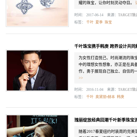
耀的珠宝，让你时刻灵动夺目。
时间： 2017-06-14 来源：
TARGET
标签：
千叶
夏季
珠宝
千叶珠宝携手韩庚 跨界设计共同
为女性打造悦己、时尚潮流的珠
中的理想女性想象，亦正是在具
作，勇于展现自己独立、自信的
>>
时间： 2016-11-04 来源：
TARGET
标签：
千叶
奥黛丽•赫本
韩庚
瑰丽绽放经典回潮千叶新季珠宝
随着2017春夏纽约时装周的完美