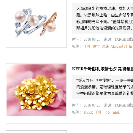
大海孕育出的捧捧珍珠，犹如天
赠。它是地球上唯一由生命所孕
彩那样的与众不同。“盖蚌蛤食月
那如月光般皎洁温润的光泽质感，也
时间： 2016-08-25 来源：
TARGET
标签：
千叶
珠宝
珍珠
Akoya系列
In
KEER千叶献礼浓情七夕 期待星
“纤云弄巧 飞星传恨”，一期一
的浪漫承诺，是璀璨珠宝给予的永
空中闪耀的繁星化为真挚爱的礼
时间： 2016-07-25 来源：
TARGET
标签：
KEER
千叶
七夕
钻戒