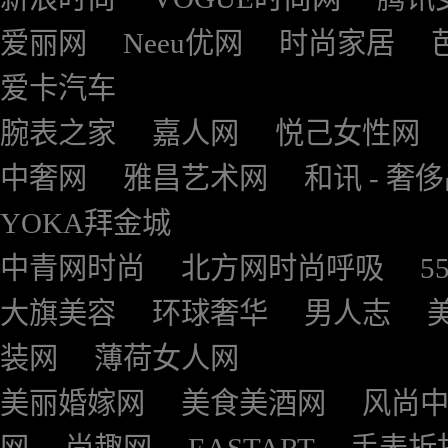
爱丽网
Neeu优网
时尚家居
爱卡汽车
腕表之家
嘉人网
悦己女性网
中奢网
雅昌艺术网
和讯 - 奢
YOKA拜金城
中青网时尚
北方网时尚呼吸
5
大旗美容
环球奢华
男人志
装网
薄荷女人网
美丽婚嫁网
美食美酒网
风尚