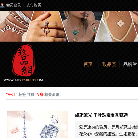
会员登录
|
支付购买
首页
致品荟
品牌堂
"千叶"
标签 共有
13 条
相关资讯：
旖旎流光 千叶珠宝夏季甄选
爱是凉爽的微风，是月光穿过树
花朵心中深藏的甜蜜。生如夏花