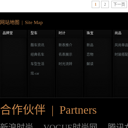
1
2
下一页
网站地图 | Site Map
品牌堂
型车
时计
珠宝
尚品
酷车资讯
新表推介
新品
风尚单
经典名车
名表展示
恋物
时装搭
车型生活
时光流转
解读
炫-car
合作伙伴 | Partners
新浪时尚
VOGUE时尚网
腾讯