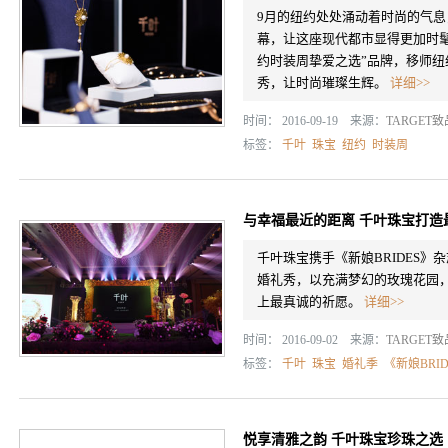
9月的纽约处处涌动着时尚的气息
幕，让这座现代都市显得更加时髦
约时装周挚爱之选”品牌，移师
秀，让时尚璀璨生辉。
详细>>
时间： 2016-09-19 来源：
TARGET
标签：
千叶
珠宝
纽约
时装周
与幸福最近的距离 千叶珠宝打造
千叶珠宝携手《新娘BRIDES》
婚礼秀，以充满梦幻的玫瑰花园
上最真诚的祈愿。
详细>>
时间： 2016-09-02 来源：
TARGET
标签：
千叶
珠宝
婚礼季
《新娘BRID
悦享清雅之韵 千叶珠宝珍珠之选