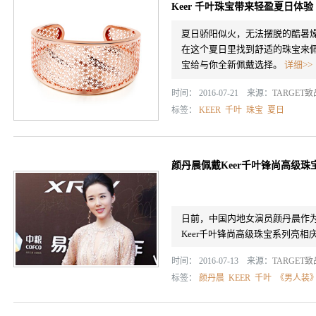
Keer 千叶珠宝带来轻盈夏日体验
夏日骄阳似火，无法摆脱的酷暑
在这个夏日里找到舒适的珠宝来佩
宝给与你全新佩戴选择。
详细>>
时间： 2016-07-21 来源：
TARGET
标签：
KEER
千叶
珠宝
夏日
颜丹晨佩戴Keer千叶锋尚高级
日前，中国内地女演员颜丹晨作
Keer千叶锋尚高级珠宝系列亮
时间： 2016-07-13 来源：
TARGET
标签：
颜丹晨
KEER
千叶
《男人装