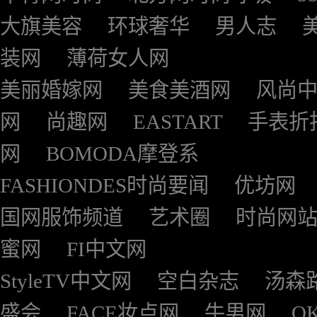
大旗美容
环球奢华
男人志
装网
薄荷女人网
美丽婚嫁网
美食美酒网
风尚
网
尚趣网
EASTART
手表折
网
BOMODA摩登系
FASHIONDES时尚要闻
优坊网
国网服饰频道
艺术圈
时尚网
蜜网
FI中文网
StyleTV中文网
空白杂志
汤森
盛会
FACE妆点网
牛男网
O