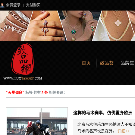
会员登录
|
支付购买
首页
致品荟
品牌堂
"天星调良"
标签 共有
5 条
相关资讯：
这样的马术赛事，仿佛置身欧洲
北京马术俱乐部里恐怕没人不知
马术的名声也是在外。
详细>>