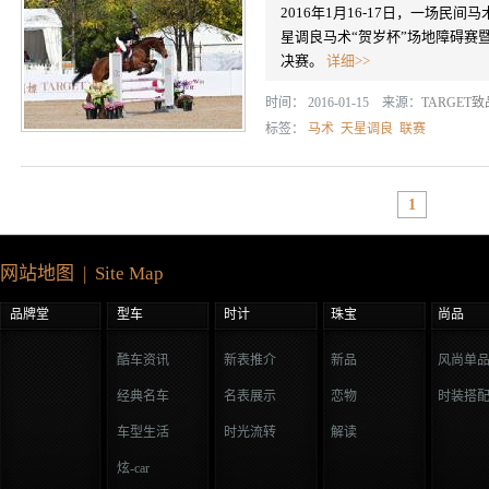
2016年1月16-17日，一场
星调良马术“贺岁杯”场地障碍赛
决赛。
详细>>
时间： 2016-01-15 来源：
TARGET
标签：
马术
天星调良
联赛
1
网站地图 | Site Map
品牌堂
型车
时计
珠宝
尚品
酷车资讯
新表推介
新品
风尚单
经典名车
名表展示
恋物
时装搭
车型生活
时光流转
解读
炫-car