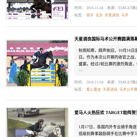
时间： 2016-11-04 来源：
TARGET
标签：
骑手
北京
天星调良
马术
天星调良国际马术公开赛圆满落
秋雨知寒，蹄声依旧，10月16日
日。作为本次公开赛的收官之战，
盛宴。经过2轮比赛的激烈角逐
>>
时间： 2016-11-04 来源：
TARGET
标签：
爱心基金
天星调良
马术公开
爱马人火热狂欢 TARGET助阵贺
1月17日，各国内外专业骑手角逐“
低级别赛事鼓励骑手在比赛中学