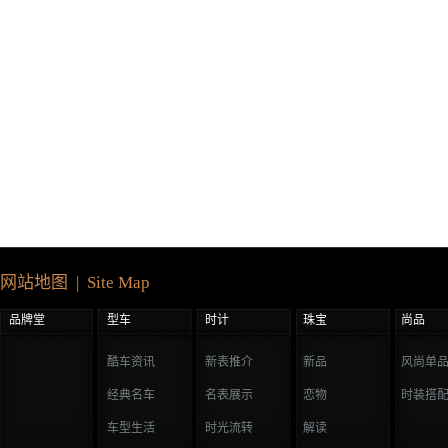
网站地图 | Site Map
品牌堂
型车
时计
珠宝
尚品
酷车资讯
新表推介
新品
风尚单
经典名车
名表展示
恋物
时装搭
车型生活
时光流转
解读