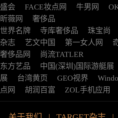
盛会
FACE妆点网
牛男网
O
昕薇网
奢侈品
世界名牌
寺库奢侈品
珠宝尚
杂志
艺文中国
第一女人网
奢侈品网
尚流TATLER
东方艺品
中国(深圳)国际游艇展
展
台湾黄页
GEO视界
Wind
点网
胡润百富
ZOL手机应用
关于我们
|
TARGET杂志