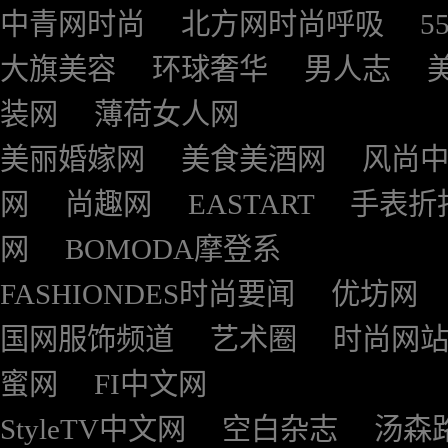
中青网时尚
北方网时尚呼吸
5
大旗美容
环球奢华
男人志
装网
薄荷女人网
美丽婚嫁网
美食美酒网
风尚
网
尚趣网
EASTART
手表折
网
BOMODA摩登系
FASHIONDES时尚要闻
优坊网
国网服饰频道
艺术圈
时尚网
蜜网
FI中文网
StyleTV中文网
空白杂志
汤森