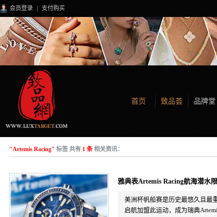
会员登录
|
支付购买
首页
致品荟
品牌堂
"Artemis Racing"
标签 共有
1 条
相关资讯：
雅典表Artemis Racing航海潜
美洲杯帆船赛是历史最悠久且最重
启航加盟此运动，成为瑞典Arte