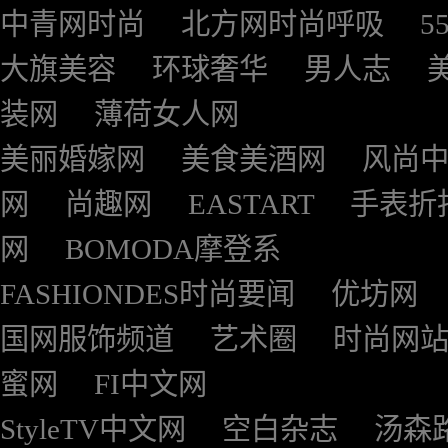
中青网时尚
北方网时尚呼吸
5
大旗美容
环球奢华
男人志
装网
薄荷女人网
美丽婚嫁网
美食美酒网
风尚
网
尚趣网
EASTART
手表折
网
BOMODA摩登系
FASHIONDES时尚要闻
优坊网
国网服饰频道
艺术圈
时尚网
蜜网
FI中文网
StyleTV中文网
空白杂志
汤森