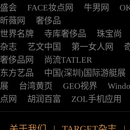
盛会
FACE妆点网
牛男网
O
昕薇网
奢侈品
世界名牌
寺库奢侈品
珠宝尚
杂志
艺文中国
第一女人网
奢侈品网
尚流TATLER
东方艺品
中国(深圳)国际游艇展
展
台湾黄页
GEO视界
Wind
点网
胡润百富
ZOL手机应用
关于我们
|
TARGET杂志