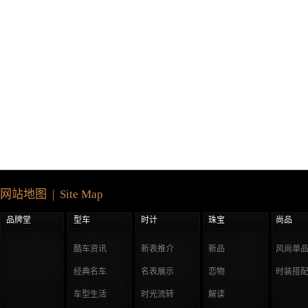
网站地图 | Site Map
品牌堂
型车
时计
珠宝
尚品
酷车资讯
新表推介
新品
风尚单
经典名车
名表展示
恋物
时装搭
车型生活
时光流转
解读