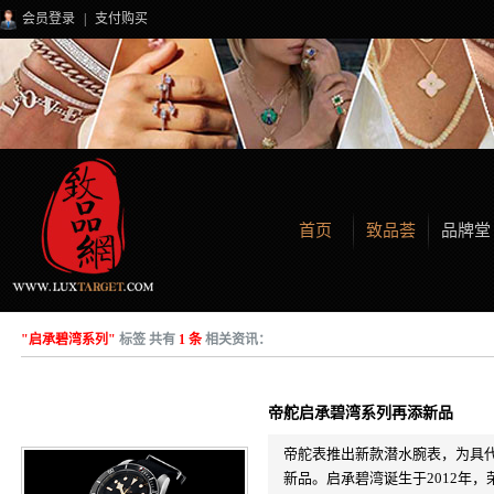
会员登录
|
支付购买
首页
致品荟
品牌堂
"启承碧湾系列"
标签 共有
1 条
相关资讯：
帝舵启承碧湾系列再添新品
帝舵表推出新款潜水腕表，为具代表性的
新品。启承碧湾诞生于2012年，荣获