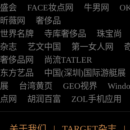
盛会
FACE妆点网
牛男网
O
昕薇网
奢侈品
世界名牌
寺库奢侈品
珠宝尚
杂志
艺文中国
第一女人网
奢侈品网
尚流TATLER
东方艺品
中国(深圳)国际游艇展
展
台湾黄页
GEO视界
Wind
点网
胡润百富
ZOL手机应用
关于我们
|
TARGET杂志