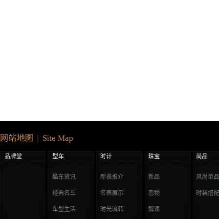
网站地图 | Site Map
品牌堂
型车
时计
珠宝
尚品
酷车资讯
新表推介
新品
风尚单
经典名车
名表展示
恋物
时装搭
车型生活
时光流转
解读