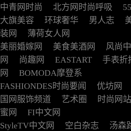
中青网时尚
北方网时尚呼吸
5
大旗美容
环球奢华
男人志
装网
薄荷女人网
美丽婚嫁网
美食美酒网
风尚
网
尚趣网
EASTART
手表折
网
BOMODA摩登系
FASHIONDES时尚要闻
优坊网
国网服饰频道
艺术圈
时尚网
蜜网
FI中文网
StyleTV中文网
空白杂志
汤森