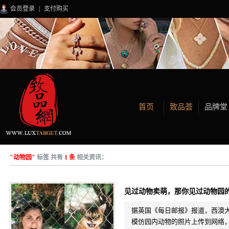
会员登录
|
支付购买
首页
致品荟
品牌堂
"动物园"
标签 共有
1 条
相关资讯：
见过动物卖萌，那你见过动物园
据英国《每日邮报》报道，西澳大利
模仿园内动物的照片上传到网络