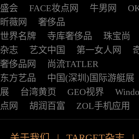
盛会
FACE妆点网
牛男网
O
昕薇网
奢侈品
世界名牌
寺库奢侈品
珠宝尚
杂志
艺文中国
第一女人网
奢侈品网
尚流TATLER
东方艺品
中国(深圳)国际游艇展
展
台湾黄页
GEO视界
Wind
点网
胡润百富
ZOL手机应用
关于我们
|
TARGET杂志