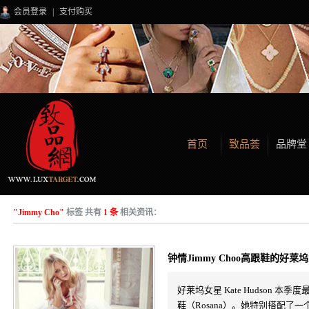
会员登录
|
支付购买
首页
致品荟
品牌堂
"Jimmy Cho"
标签 共有
1 条
相关资讯：
钟情Jimmy Choo高跟鞋的好莱坞女星
好莱坞女星 Kate Hudson 本季
鞋（Rosana）。她特别搭配了一个大伞