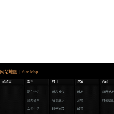
网站地图 | Site Map
品牌堂
型车
时计
珠宝
尚品
酷车资讯
新表推介
新品
风尚单
经典名车
名表展示
恋物
时装搭
车型生活
时光流转
解读