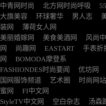
中青网时尚
北方网时尚呼吸
5
大旗美容
环球奢华
男人志
装网
薄荷女人网
美丽婚嫁网
美食美酒网
风尚
网
尚趣网
EASTART
手表折
网
BOMODA摩登系
FASHIONDES时尚要闻
优坊网
国网服饰频道
艺术圈
时尚网
蜜网
FI中文网
StyleTV中文网
空白杂志
汤森