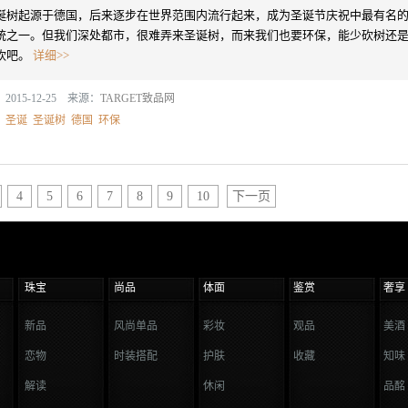
诞树起源于德国，后来逐步在世界范围内流行起来，成为圣诞节庆祝中最有名
统之一。但我们深处都市，很难弄来圣诞树，而来我们也要环保，能少砍树还
砍吧。
详细>>
2015-12-25 来源：
TARGET致品网
：
圣诞
圣诞树
德国
环保
4
5
6
7
8
9
10
下一页
珠宝
尚品
体面
鉴赏
奢享
新品
风尚单品
彩妆
观品
美酒
恋物
时装搭配
护肤
收藏
知味
解读
休闲
品酩