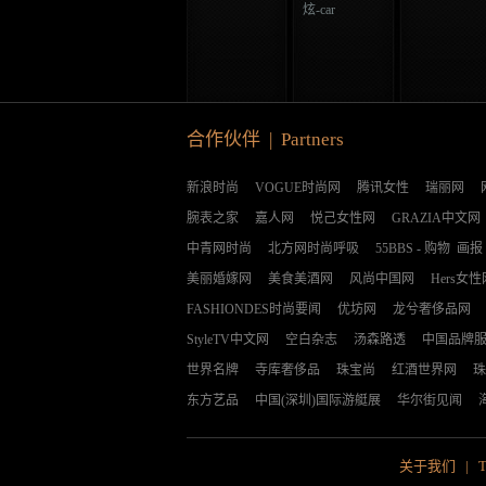
炫-car
合作伙伴 | Partners
新浪时尚
VOGUE时尚网
腾讯女性
瑞丽网
腕表之家
嘉人网
悦己女性网
GRAZIA中文网
中青网时尚
北方网时尚呼吸
55BBS
-
购物
画报
美丽婚嫁网
美食美酒网
风尚中国网
Hers女性
FASHIONDES时尚要闻
优坊网
龙兮奢侈品网
StyleTV中文网
空白杂志
汤森路透
中国品牌
世界名牌
寺库奢侈品
珠宝尚
红酒世界网
珠
东方艺品
中国(深圳)国际游艇展
华尔街见闻
关于我们
|