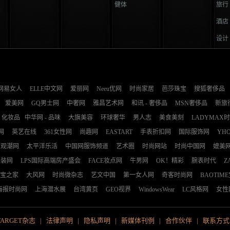
健体
旅行
酒店
设计
网易女人
ELLE中文网
爱丽网
Neeu优网
时尚家居
芭莎珠宝
搜狐奢侈品
爱美网
GQ男士网
中奢网
雅昌艺术网
和讯 - 奢侈品
MSN奢侈品
新旅
化妆品
中华网 - 品味
大旗美容
环球奢华
男人志
美食美刻
LADYMAX
网
英艺在线
361女性网
尚趣网
EASTART
手表折扣网
国际服饰网
YH
观潮网
太平洋乐活
中国网服饰频道
艺术圈
时尚网站
时尚中国网
媲美
服装网
LPS国际高端房产盛会
FACE妆点网
牛男网
OK！精彩
腕表时代
Z
宝之家
大风网
时尚微杂志
艺文中国
第一女人网
奇客时尚网
BAOTIM
海报时尚网
上海潜水展
台湾黄页
GEO视界
WindowsWear
LC风格网
女性
TARGET杂志
|
法律声明
|
隐私声明
|
新媒体刊例
|
合作伙伴
|
联系方式