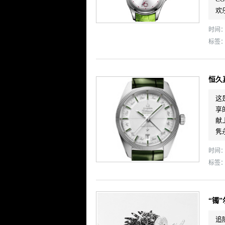
欢
时间： 
标签
恒久
这
享
献
隽
时间： 
标签
“镯”
追