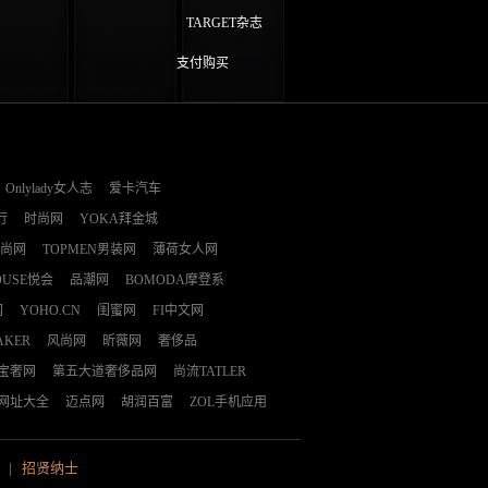
TARGET杂志
支付购买
Onlylady女人志
爱卡汽车
行
时尚网
YOKA拜金城
时尚网
TOPMEN男装网
薄荷女人网
OUSE悦会
品潮网
BOMODA摩登系
网
YOHO.CN
闺蜜网
FI中文网
AKER
风尚网
昕薇网
奢侈品
E宝奢网
第五大道奢侈品网
尚流TATLER
网址大全
迈点网
胡润百富
ZOL手机应用
|
招贤纳士