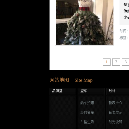
圣
传
少
时间： 
标签
1
2
3
网站地图 | Site Map
品牌堂
型车
时计
酷车资讯
新表推介
经典名车
名表展示
车型生活
时光流转