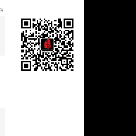
提供
邀
庆
快
丽