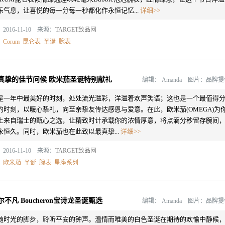
乐气息，让喜悦的每一分每一秒都化作永恒记忆...
详细>>
2016-11-10 来源：
TARGET致品网
：
Corum
昆仑表
圣诞
腕表
真挚的佳节问候 欧米茄圣诞特别献礼
编辑：
Amanda 图片：品牌
是一年中最美好的时刻，处处流光溢彩，洋溢着欢声笑语；这也是一个最值得
的时刻，以暖心挚礼，向至亲挚友传达感恩与爱意。在此，欧米茄(OMEGA)为
上来自瑞士的甄心之选，让精致时计承载你的浓情厚意，将点滴分秒留存腕间
永恒久。同时，欧米茄也在此致以最真挚...
详细>>
2016-11-10 来源：
TARGET致品网
：
欧米茄
圣诞
腕表
星座系列
尔不凡 Boucheron宝诗龙圣诞甄选
编辑：
Amanda 图片：品牌
随时光的脚步，聆听平安的钟声。温情而唯美的白色圣诞在期待的欢愉中静候