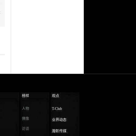
的
是
榜样
观点
人物
T-Club
偶像
业界动态
访谈
瀚彰传媒