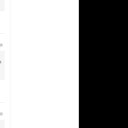
提供
分
你
，
提供
，