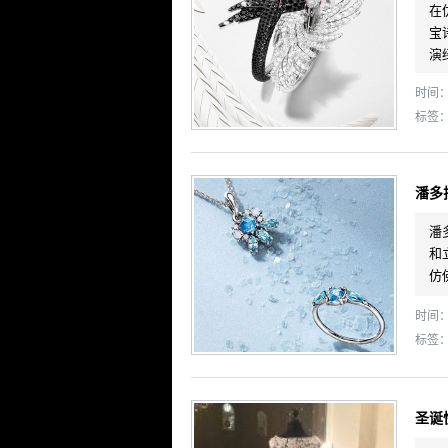
在
宝
演
时间： 
标签
潘多
潘
和
仿
时间： 
标签
圣诞