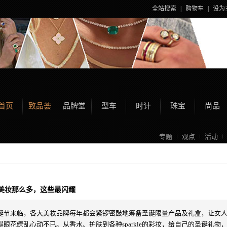
全站搜索
|
购物车
|
设为
首页
致品荟
品牌堂
型车
时计
珠宝
尚品
专题
观点
活动
美妆那么多，这些最闪耀
诞节来临，各大美妆品牌每年都会紧锣密鼓地筹备圣诞限量产品及礼盒，让女
得眼花缭乱心动不已。从香水、护肤到各种sparkle的彩妆，给自己的圣诞礼物