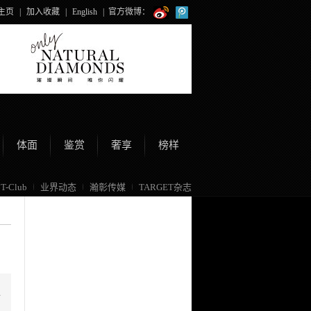
主页
|
加入收藏
|
English
|
官方微博：
体面
鉴赏
奢享
榜样
T-Club
业界动态
瀚彰传媒
TARGET杂志
人
，