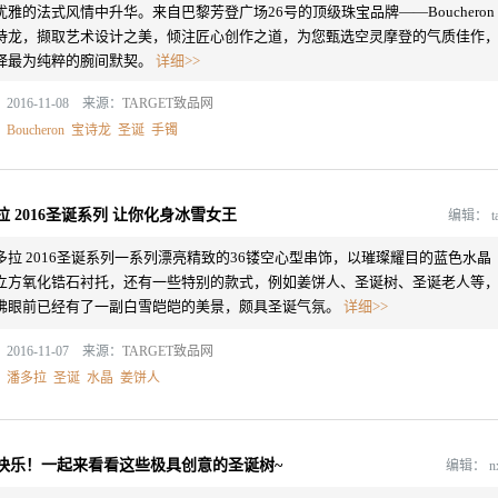
优雅的法式风情中升华。来自巴黎芳登广场26号的顶级珠宝品牌——Boucheron
诗龙，撷取艺术设计之美，倾注匠心创作之道，为您甄选空灵摩登的气质佳作
绎最为纯粹的腕间默契。
详细>>
2016-11-08 来源：
TARGET致品网
：
Boucheron
宝诗龙
圣诞
手镯
拉 2016圣诞系列 让你化身冰雪女王
编辑：
t
多拉 2016圣诞系列一系列漂亮精致的36镂空心型串饰，以璀璨耀目的蓝色水晶
立方氧化锆石衬托，还有一些特别的款式，例如姜饼人、圣诞树、圣诞老人等
佛眼前已经有了一副白雪皑皑的美景，颇具圣诞气氛。
详细>>
2016-11-07 来源：
TARGET致品网
：
潘多拉
圣诞
水晶
姜饼人
快乐！一起来看看这些极具创意的圣诞树~
编辑：
n