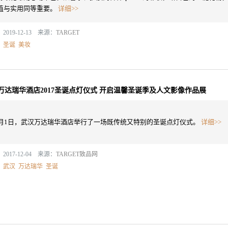
值与实用同等重要。
详细>>
2019-12-13 来源：
TARGET
：
圣诞
美妆
万达瑞华酒店2017圣诞点灯仪式 开启温馨圣诞季及人文影像作品展
2月1日，武汉万达瑞华酒店举行了一场既传统又特别的圣诞点灯仪式。
详细>>
2017-12-04 来源：
TARGET致品网
：
武汉
万达瑞华
圣诞