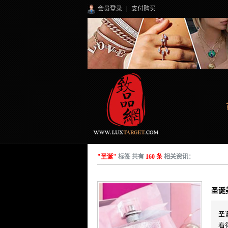
会员登录
|
支付购买
"圣诞"
标签 共有
160 条
相关资讯：
圣诞
圣
看