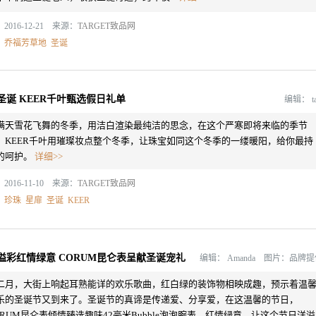
2016-12-21 来源：
TARGET致品网
：
乔福芳草地
圣诞
圣诞 KEER千叶甄选假日礼单
编辑：
t
满天雪花飞舞的冬季，用洁白渲染最纯洁的思念，在这个严寒即将来临的季节
，KEER千叶用璀璨妆点整个冬季，让珠宝如同这个冬季的一缕暖阳，给你最持
的呵护。
详细>>
2016-11-10 来源：
TARGET致品网
：
珍珠
星扉
圣诞
KEER
溢彩红情绿意 CORUM昆仑表呈献圣诞宠礼
编辑：
Amanda 图片：品牌
二月，大街上响起耳熟能详的欢乐歌曲，红白绿的装饰物相映成趣，预示着温
乐的圣诞节又到来了。圣诞节的真谛是传递爱、分享爱，在这温馨的节日，
ORUM昆仑表倾情臻选趣味42毫米Bubble泡泡腕表，红情绿意，让这个节日洋溢