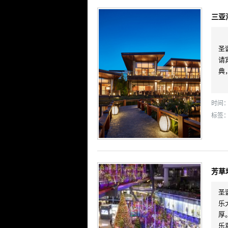
三亚
圣
请
典
时间： 
标签
芳草
圣
乐
厚
乐