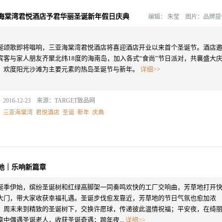
海棠湾君悦酒店予君华丽圣诞新年假日庆典
编辑：
朱莹 图片：品牌
诞颂歌即将唱响，三亚海棠湾君悦酒店将喜迎酒店开业以来首个圣诞节。酒店
宾客与家人朋友齐聚北纬18度的海南岛，加入各式“食尚”节日派对，共襄盛大
，欢度阳光沙滩为主要元素的热岛圣诞节与新年。
详细>>
2016-12-23 来源：
TARGET致品网
：
三亚海棠湾
君悦酒店
圣诞
新年
庆典
地｜乐响新篇章
诞季伊始，缤纷圣诞树和红绿高脚架一同奏鸣欢快的工厂交响曲，芳草地打开
大门，带大家收获幸福礼遇。圣诞步伐愈发靠近，芳草地的节日气氛也愈加浓
。周末来到精致的圣诞树下，交换许愿球，传递彼此温情祝福；平安夜，在绮
章中偶遇圣诞老人，收获圣诞奇遇；跨年夜...
详细>>