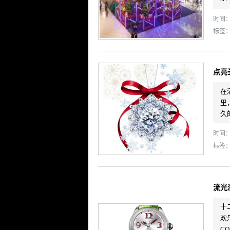
时间： 
标签
点亮
在
里
久
时间： 
标签
流光
十
欢
C