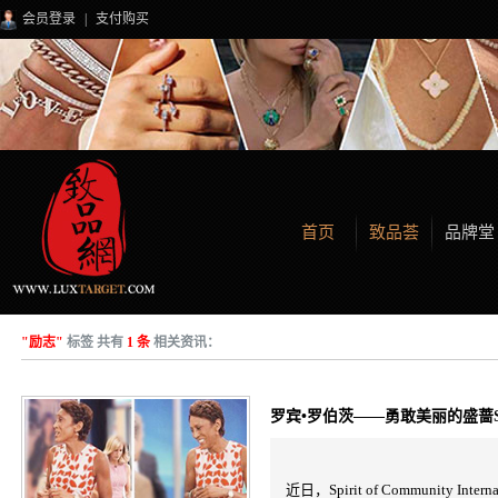
会员登录
|
支付购买
首页
致品荟
品牌堂
"励志"
标签 共有
1 条
相关资讯：
罗宾•罗伯茨——勇敢美丽的盛蔷ST
近日，Spirit of Community I