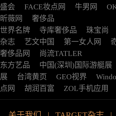
盛会
FACE妆点网
牛男网
O
昕薇网
奢侈品
世界名牌
寺库奢侈品
珠宝尚
杂志
艺文中国
第一女人网
奢侈品网
尚流TATLER
东方艺品
中国(深圳)国际游艇展
展
台湾黄页
GEO视界
Wind
点网
胡润百富
ZOL手机应用
关于我们
|
TARGET杂志