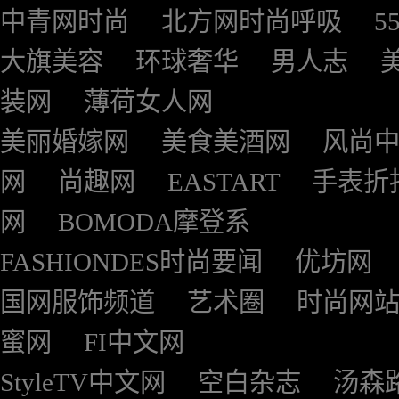
中青网时尚
北方网时尚呼吸
5
大旗美容
环球奢华
男人志
装网
薄荷女人网
美丽婚嫁网
美食美酒网
风尚
网
尚趣网
EASTART
手表折
网
BOMODA摩登系
FASHIONDES时尚要闻
优坊网
国网服饰频道
艺术圈
时尚网
蜜网
FI中文网
StyleTV中文网
空白杂志
汤森