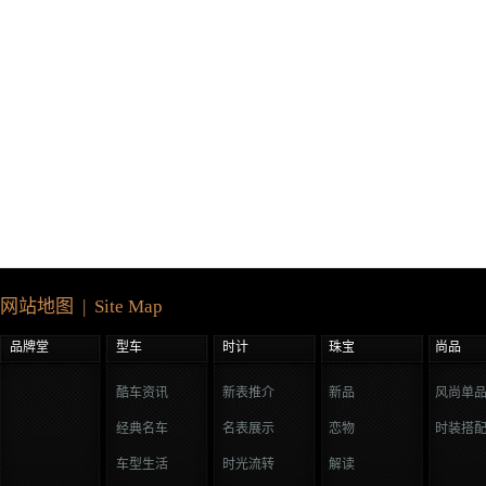
网站地图 | Site Map
品牌堂
型车
时计
珠宝
尚品
酷车资讯
新表推介
新品
风尚单
经典名车
名表展示
恋物
时装搭
车型生活
时光流转
解读