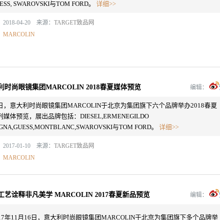
ESS, SWAROVSKI与TOM FORD。
详细>>
2018-04-20 来源：
TARGET致品网
：
MARCOLIN
利时尚眼镜集团MARCOLIN 2018春夏媒体预览
编辑：
日，意大利时尚眼镜集团MARCOLIN于北京为集团旗下六个品牌举办2018春夏
列媒体预览，展出品牌包括：DIESEL,ERMENEGILDO
GNA,GUESS,MONTBLANC,SWAROVSKI与TOM FORD。
详细>>
2017-01-10 来源：
TARGET致品网
：
MARCOLIN
工艺诠释非凡美学 MARCOLIN 2017春夏新品预览
编辑：
017年11月16日，意大利时尚眼镜集团MARCOLIN于北京为集团旗下多个品牌举