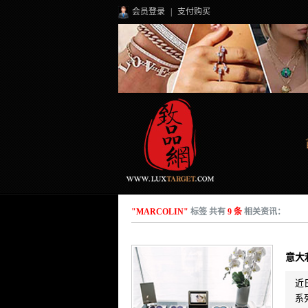
会员登录
|
支付购买
"MARCOLIN"
标签 共有
9 条
相关资讯：
意大
近
系列