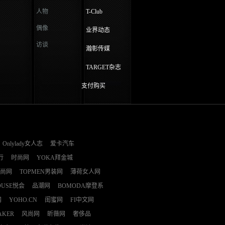
人物
T-Club
偶像
业界动态
访谈
瀚彰传媒
TARGET杂志
支付购买
Onlylady女人志
爱卡汽车
行
时尚网
YOKA拜金城
时尚网
TOPMEN男装网
薄荷女人网
OUSE悦会
品潮网
BOMODA摩登系
网
YOHO.CN
闺蜜网
FI中文网
AKER
风尚网
昕薇网
奢侈品