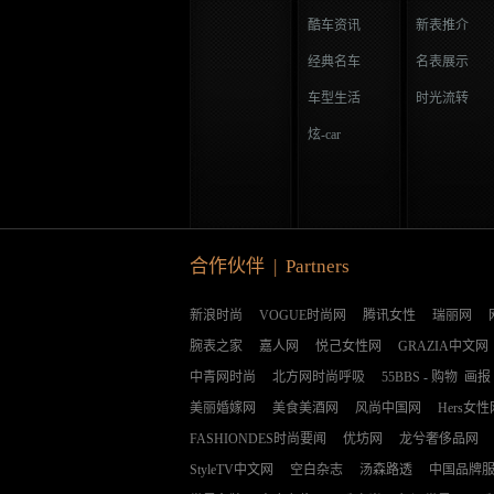
酷车资讯
新表推介
经典名车
名表展示
车型生活
时光流转
炫-car
合作伙伴 | Partners
新浪时尚
VOGUE时尚网
腾讯女性
瑞丽网
腕表之家
嘉人网
悦己女性网
GRAZIA中文网
中青网时尚
北方网时尚呼吸
55BBS
-
购物
画报
美丽婚嫁网
美食美酒网
风尚中国网
Hers女性
FASHIONDES时尚要闻
优坊网
龙兮奢侈品网
StyleTV中文网
空白杂志
汤森路透
中国品牌