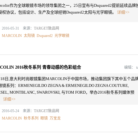
arcolin作为全球眼镜市场的领导集团之一，25日宣布与Dsquared2提前延续品牌
授权协议，包括设计、生产及全球经销Dsquared2太阳与光学眼镜。
详细>>
2016-05-31 来源：
TARGET致品网
：
MARCOLIN
太阳镜
Dsquared2
光学眼镜
COLIN 2016秋冬系列 青春动感的色彩组合
编辑：
t
月18日,意大利时尚眼镜集团MARCOLIN于中国市场，推动集团旗下其中五个品
镜系列：ERMENEGILDO ZEGNA & ERMENEGILDO ZEGNA COUTURE,
ESEL, MONTBLANC, SWAROVSKI, 与TOM FORD，举办2016秋冬系列媒体预
。
详细>>
2016-05-24 来源：
TARGET致品网
：
MARCOLIN
秋冬系列
眼镜
万宝龙