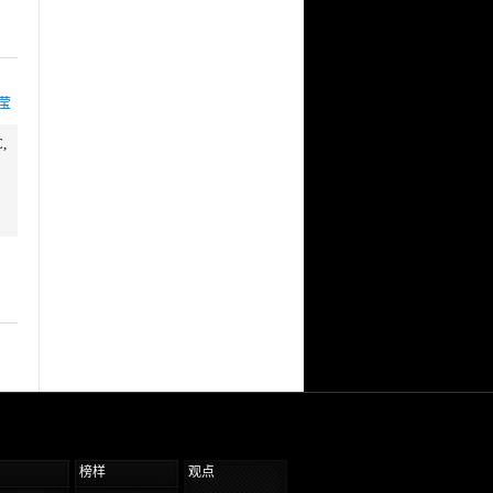
莹
,
榜样
观点