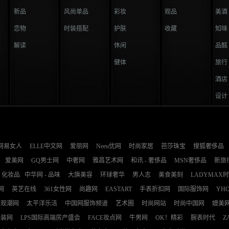
新品
风尚单品
彩妆
观品
美酒
恋物
时装搭配
护肤
收藏
知味
解读
休闲
品酩
健体
旅行
酒店
设计
网易女人
ELLE中文网
爱丽网
Neeu优网
时尚家居
芭莎珠宝
搜狐奢侈品
爱美网
GQ男士网
中奢网
雅昌艺术网
和讯 - 奢侈品
MSN奢侈品
新旅
化妆品
中华网 - 品味
大旗美容
环球奢华
男人志
美食美刻
LADYMAX
网
英艺在线
361女性网
尚趣网
EASTART
手表折扣网
国际服饰网
YH
观潮网
太平洋乐活
中国网服饰频道
艺术圈
时尚网站
时尚中国网
媲美
服装网
LPS国际高端房产盛会
FACE妆点网
牛男网
OK！精彩
腕表时代
Z