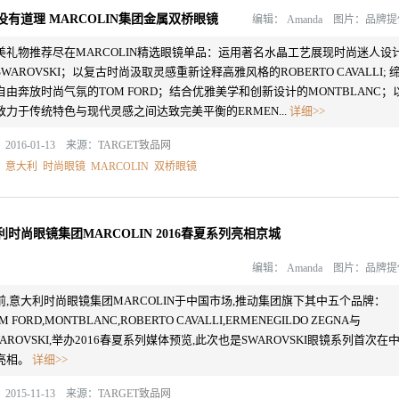
没有道理 MARCOLIN集团金属双桥眼镜
编辑：
Amanda 图片：品牌
美礼物推荐尽在MARCOLIN精选眼镜单品：运用著名水晶工艺展现时尚迷人设
SWAROVSKI；以复古时尚汲取灵感重新诠释高雅风格的ROBERTO CAVALLI; 
自由奔放时尚气氛的TOM FORD；结合优雅美学和创新设计的MONTBLANC；
致力于传统特色与现代灵感之间达致完美平衡的ERMEN...
详细>>
2016-01-13 来源：
TARGET致品网
：
意大利
时尚眼镜
MARCOLIN
双桥眼镜
利时尚眼镜集团MARCOLIN 2016春夏系列亮相京城
编辑：
Amanda 图片：品牌
前,意大利时尚眼镜集团MARCOLIN于中国市场,推动集团旗下其中五个品牌：
M FORD,MONTBLANC,ROBERTO CAVALLI,ERMENEGILDO ZEGNA与
WAROVSKI,举办2016春夏系列媒体预览,此次也是SWAROVSKI眼镜系列首次在
亮相。
详细>>
2015-11-13 来源：
TARGET致品网