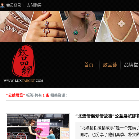
会员登录
|
支付购买
首页
致品荟
品牌堂
"公益展览"
标签 共有
1 条
相关资讯：
“北漂情侣爱情故事”公益展览即
“北漂情侣爱情故事”是一个充满
同时，也分享了他们真挚、朴实