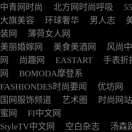
中青网时尚
北方网时尚呼吸
5
大旗美容
环球奢华
男人志
装网
薄荷女人网
美丽婚嫁网
美食美酒网
风尚
网
尚趣网
EASTART
手表折
网
BOMODA摩登系
FASHIONDES时尚要闻
优坊网
国网服饰频道
艺术圈
时尚网
蜜网
FI中文网
StyleTV中文网
空白杂志
汤森