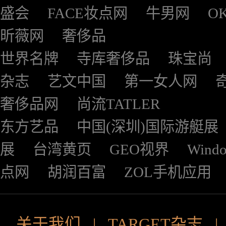
盛会
FACE妆点网
牛男网
O
昕薇网
奢侈品
世界名牌
寺库奢侈品
珠宝尚
杂志
艺文中国
第一女人网
奢侈品网
尚流TATLER
东方艺品
中国(深圳)国际游艇展
展
台湾黄页
GEO视界
Wind
点网
胡润百富
ZOL手机应用
关于我们
|
TARGET杂志