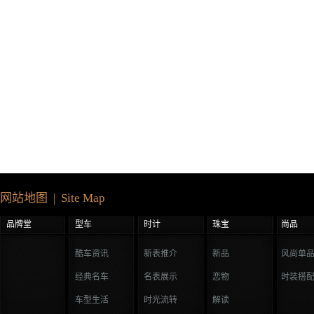
网站地图 | Site Map
品牌堂
型车
时计
珠宝
尚品
酷车资讯
新表推介
新品
风尚单
经典名车
名表展示
恋物
时装搭
车型生活
时光流转
解读