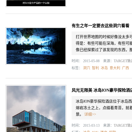
有生之年一定要去这些洞穴看看
打开世界地图的时候好像没太多
得是：有些可能在深海，有些可
像已经探索过了该发现的东西，
时间： 2015-05-08 来源：
TARGET
标签：
洞穴
智利
冰岛
意大利
广西
风光无限美 冰岛ION豪华探险酒
冰岛ION豪华探险酒店位于冰岛西南
熔岩冻土之上，点缀着青苔，就
景。
详细>>
时间： 2015-03-13 来源：
TARGET