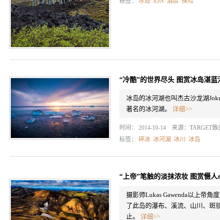
标签：
冰岛
ION
酒店
探险
“冷酷”的世界尽头 图赏冰岛湛
冰岛的冰河湖也叫杰古沙龙湖Joku
著名的冰河湖。
详细>>
时间： 2014-10-14 来源：
TARGET
标签：
碎冰
冰河湖
冰川
冰岛
“上帝”笔触的淡抹浓妆 图赏慑人
摄影师Lukas Gawenda以
了此岛的瀑布、溪流、山川、斑
止。
详细>>