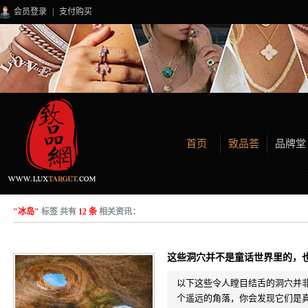
会员登录
|
支付购买
首页
致品荟
品牌堂
"冰岛"
标签 共有
12 条
相关资讯：
这些洞穴并不是童话世界里的，
以下这些令人瞠目结舌的洞穴并
个遥远的角落，你会发现它们是