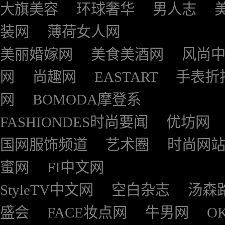
大旗美容
环球奢华
男人志
装网
薄荷女人网
美丽婚嫁网
美食美酒网
风尚
网
尚趣网
EASTART
手表折
网
BOMODA摩登系
FASHIONDES时尚要闻
优坊网
国网服饰频道
艺术圈
时尚网
蜜网
FI中文网
StyleTV中文网
空白杂志
汤森
盛会
FACE妆点网
牛男网
O