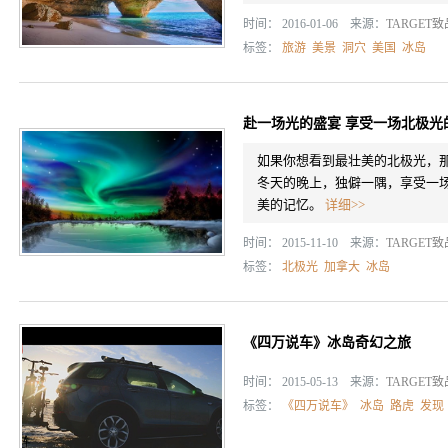
时间： 2016-01-06 来源：
TARGET
标签：
旅游
美景
洞穴
美国
冰岛
赴一场光的盛宴 享受一场北极光
如果你想看到最壮美的北极光，
冬天的晚上，独僻一隅，享受一
美的记忆。
详细>>
时间： 2015-11-10 来源：
TARGET
标签：
北极光
加拿大
冰岛
《四万说车》冰岛奇幻之旅
时间： 2015-05-13 来源：
TARGET
标签：
《四万说车》
冰岛
路虎
发现