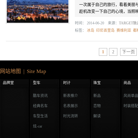
一次属于自己的旅行，看着美丽
趁机改变一下自己的心境，当照映在
时间： 2014-06-20 来源：
TARGET
标签：
冰岛
印尼峇里岛
赛维利亚
都
1
2
下一页
网站地图 | Site Map
品牌堂
型车
时计
珠宝
尚品
酷车资讯
新表推介
新品
风尚单
经典名车
名表展示
恋物
时装搭
车型生活
时光流转
解读
炫-car