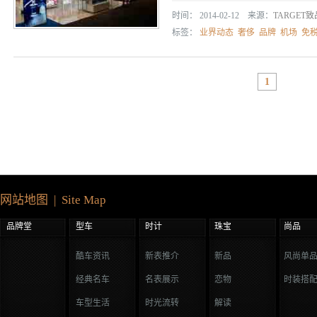
时间： 2014-02-12 来源：
TARGET
标签：
业界动态
奢侈
品牌
机场
免
1
网站地图 | Site Map
品牌堂
型车
时计
珠宝
尚品
酷车资讯
新表推介
新品
风尚单
经典名车
名表展示
恋物
时装搭
车型生活
时光流转
解读