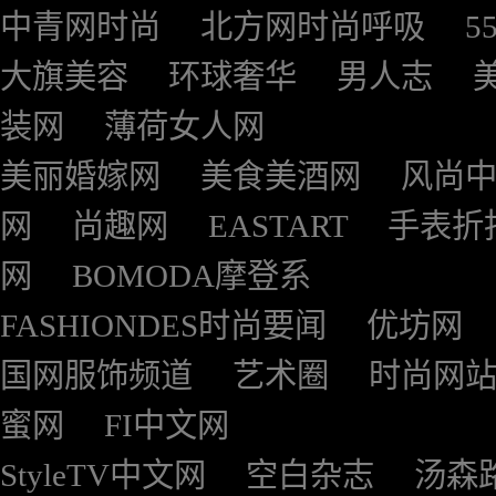
中青网时尚
北方网时尚呼吸
5
大旗美容
环球奢华
男人志
装网
薄荷女人网
美丽婚嫁网
美食美酒网
风尚
网
尚趣网
EASTART
手表折
网
BOMODA摩登系
FASHIONDES时尚要闻
优坊网
国网服饰频道
艺术圈
时尚网
蜜网
FI中文网
StyleTV中文网
空白杂志
汤森