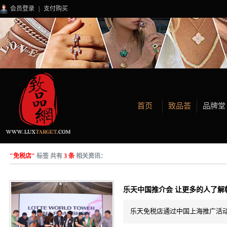
会员登录
|
支付购买
首页
致品荟
品牌堂
"免税店"
标签 共有
3 条
相关资讯：
乐天中国推介会 让更多的人了解
乐天免税店通过中国上海推广活