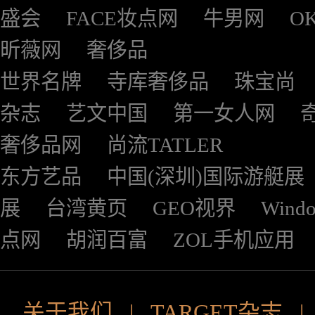
盛会
FACE妆点网
牛男网
O
昕薇网
奢侈品
世界名牌
寺库奢侈品
珠宝尚
杂志
艺文中国
第一女人网
奢侈品网
尚流TATLER
东方艺品
中国(深圳)国际游艇展
展
台湾黄页
GEO视界
Wind
点网
胡润百富
ZOL手机应用
关于我们
|
TARGET杂志