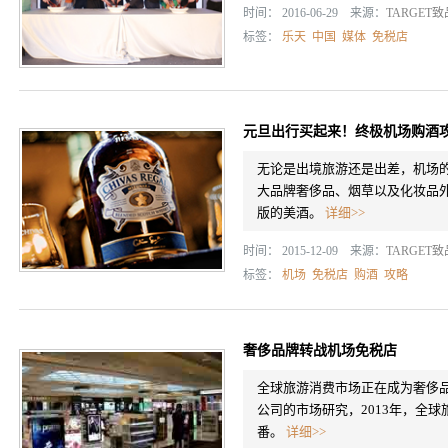
时间： 2016-06-29 来源：
TARGET
标签：
乐天
中国
媒体
免税店
元旦出行买起来！终极机场购酒
无论是出境旅游还是出差，机场的
大品牌奢侈品、烟草以及化妆品
版的美酒。
详细>>
时间： 2015-12-09 来源：
TARGET
标签：
机场
免税店
购酒
攻略
奢侈品牌转战机场免税店
全球旅游消费市场正在成为奢侈品市场中
公司的市场研究，2013年，全球
番。
详细>>