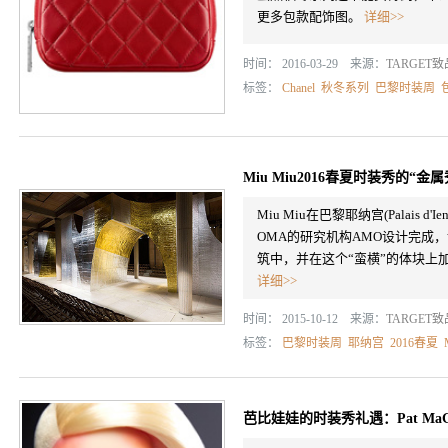
更多包款配饰图。
详细>>
时间： 2016-03-29 来源：
TARGET
标签：
Chanel
秋冬系列
巴黎时装周
Miu Miu2016春夏时装秀的“金
Miu Miu在巴黎耶纳宫(Palais
OMA的研究机构AMO设计完成
筑中，并在这个“蛮横”的体块上
详细>>
时间： 2015-10-12 来源：
TARGET
标签：
巴黎时装周
耶纳宫
2016春夏
芭比娃娃的时装秀礼遇：Pat MaG