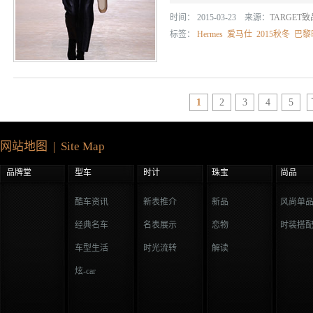
时间： 2015-03-23 来源：
TARGET
标签：
Hermes
爱马仕
2015秋冬
巴黎
1
2
3
4
5
网站地图 | Site Map
品牌堂
型车
时计
珠宝
尚品
酷车资讯
新表推介
新品
风尚单
经典名车
名表展示
恋物
时装搭
车型生活
时光流转
解读
炫-car