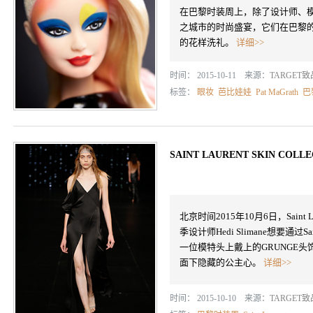
在巴黎时装周上，除了设计师、
之城市的时尚盛宴，它们在巴黎的 Musée
的花样洗礼。
详细>>
时间： 2015-10-11 来源：
TARGET
标签：
眼妆
芭比娃娃
Pat MaGrath
巴
SAINT LAURENT SKIN CO
北京时间2015年10月6日，Saint
季设计师Hedi Slimane想要通过
一位模特头上戴上的GRUNGE头饰—
面下隐藏的公主心。
详细>>
时间： 2015-10-10 来源：
TARGET