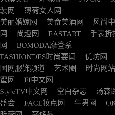
装网
薄荷女人网
美丽婚嫁网
美食美酒网
风尚
网
尚趣网
EASTART
手表折
网
BOMODA摩登系
FASHIONDES时尚要闻
优坊网
国网服饰频道
艺术圈
时尚网
蜜网
FI中文网
StyleTV中文网
空白杂志
汤森
盛会
FACE妆点网
牛男网
O
昕薇网
奢侈品