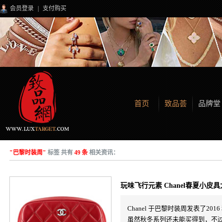
会员登录
|
支付购买
首页
致品荟
品牌堂
"巴黎时装周"
标签 共有
49 条
相关资讯：
玩味飞行元素 Chanel春夏小皮
Chanel 于巴黎时装周发表了2016 
虽然秋冬系列还未能买得到，不过2