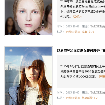
2016年Dior迪奥高级春夏成衣系列秀
创意与形象总监Peter Phil
上，纯粹风格的妆容已成为他与拉夫·西
性妆容。
详细>>
时间： 2015-10-09 来源：
TARGET
标签：
巴黎时装周
迪奥
彩妆
路易威登2016春夏女装时装秀 
2015年10月7日巴黎当地时间
易威登基金会举办2016春夏女装时装
为此系列拍摄LOOKBOOK。
详细
时间： 2015-10-09 来源：
TARGET
标签：
巴黎时装周
路易威登
LV