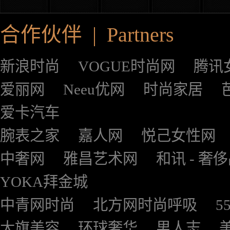
合作伙伴 | Partners
新浪时尚
VOGUE时尚网
腾讯
爱丽网
Neeu优网
时尚家居
爱卡汽车
腕表之家
嘉人网
悦己女性网
中奢网
雅昌艺术网
和讯 - 奢
YOKA拜金城
中青网时尚
北方网时尚呼吸
5
大旗美容
环球奢华
男人志