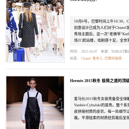
10月6号，巴黎时间上午10:30，
创意设计已成为人们对于Chan
秀场主题后，这一次“老佛爷”Karl
场2C航站楼，戏剧感十足，全世界
时间： 2015-10-07 来源：
TARGET
标签：
Chanel
香奈儿
巴黎时装周
Hermès 2015秋冬 极简之道的
爱马仕2015秋冬女装秀备受全球
Vanhée-Cybulski的首秀。
皮拼接材质的皮衣，每一处细节
裁。平滑轻柔的材质经剪裁后呈现出