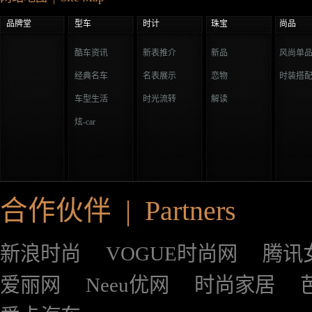
品牌堂
型车
时计
珠宝
尚品
酷车资讯
新表推介
新品
风尚单
经典名车
名表展示
恋物
时装搭
车型生活
时光流转
解读
炫-car
合作伙伴 | Partners
新浪时尚
VOGUE时尚网
腾讯
爱丽网
Neeu优网
时尚家居