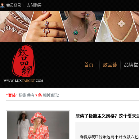
会员登录
|
支付购买
首页
致品荟
品牌堂
"套装"
标签 共有
7 条
相关资讯：
厌倦了极简主义风格？这个夏天过
春夏季的T台永远离不开五颜六色