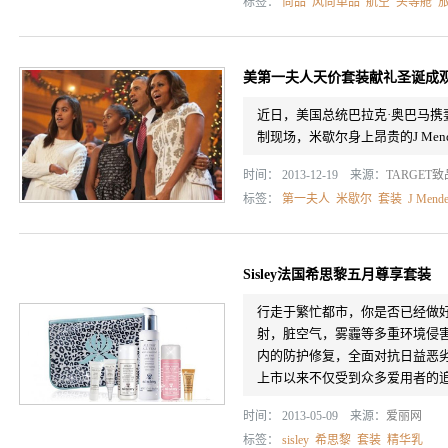
标签：
尚品
风尚单品
航空
头等舱
美第一夫人天价套装献礼圣诞成
近日，美国总统巴拉克·奥巴马携
制现场，米歇尔身上昂贵的J Men
时间： 2013-12-19 来源：
TARGET
标签：
第一夫人
米歇尔
套装
J Mende
Sisley法国希思黎五月尊享套装
行走于繁忙都市，你是否已经做
射，脏空气，雾霾等多重环境侵害呢
内的防护修复，全面对抗日益恶
上市以来不仅受到众多爱用者的追捧
时间： 2013-05-09 来源：
爱丽网
标签：
sisley
希思黎
套装
精华乳