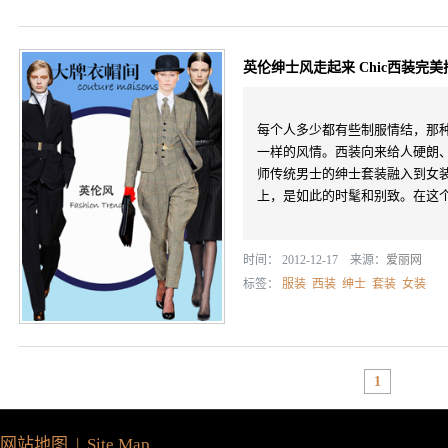
英伦绅士风走起来 Chic西装完
每个人多少都有些制服情结，那
一样的风情。西装向来给人硬朗
师传统男士的绅士套装融入到女
上，是如此的时髦和别致。在这个秋
时间： 2012-12-17 来源：
爱丽网
标签：
服装
西装
绅士
套装
女装
1
网站地图 | Site Map