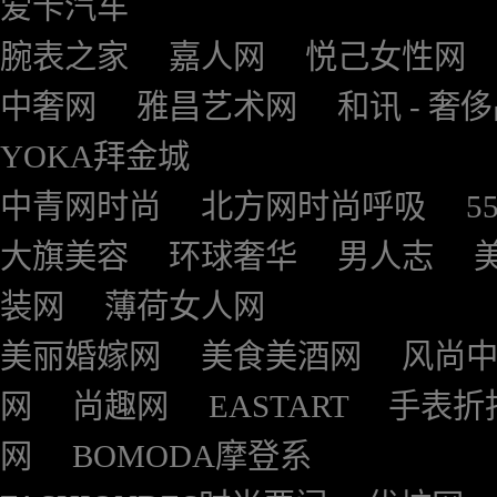
爱卡汽车
腕表之家
嘉人网
悦己女性网
中奢网
雅昌艺术网
和讯 - 奢
YOKA拜金城
中青网时尚
北方网时尚呼吸
5
大旗美容
环球奢华
男人志
装网
薄荷女人网
美丽婚嫁网
美食美酒网
风尚
网
尚趣网
EASTART
手表折
网
BOMODA摩登系