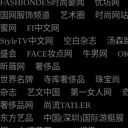
FASHIONDES时尚要闻
优坊网
国网服饰频道
艺术圈
时尚网
蜜网
FI中文网
StyleTV中文网
空白杂志
汤森
盛会
FACE妆点网
牛男网
O
昕薇网
奢侈品
世界名牌
寺库奢侈品
珠宝尚
杂志
艺文中国
第一女人网
奢侈品网
尚流TATLER
东方艺品
中国(深圳)国际游艇展