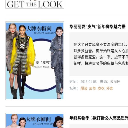
华丽丽耍“皮气”新年奢华魅力搭
在这个只要风度不要温度的年代
且多多益善。皮草始终是女人心
觉得备受宠爱。这一季，皮草不
花样，将矜贵隆重的皮草与色彩相融
时间： 2013-01-08 来源：
爱丽网
标签：
服装
皮草
皮衣
外套
年终购物季 5款打折必入高品质