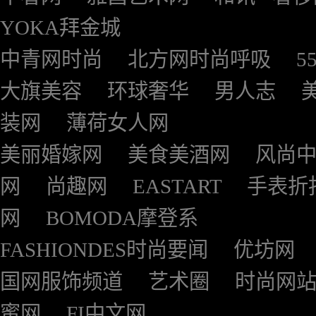
YOKA拜金城
中青网时尚
北方网时尚呼吸
5
大旗美容
环球奢华
男人志
装网
薄荷女人网
美丽婚嫁网
美食美酒网
风尚
网
尚趣网
EASTART
手表折
网
BOMODA摩登系
FASHIONDES时尚要闻
优坊网
国网服饰频道
艺术圈
时尚网
蜜网
FI中文网