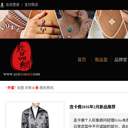
会员登录
|
支付购买
首页
致品荟
品牌堂
"外套"
标签 共有
6 条
相关资讯：
连卡佛2016年2月新品推荐
连卡佛个人形象顾问经理Echo
日常造型中不可或缺的部分，选