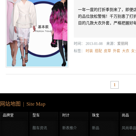
一年一度的打折季到来了，即便
的品位放松警惕！千万别患了打
目的几款大衣外套，严格把握好
时间： 2013-01-08 来源：
爱丽网
标签：
时装
搭配
皮草
外套
大衣
女
1
网站地图 | Site Map
品牌堂
型车
时计
珠宝
尚品
酷车资讯
新表推介
新品
风尚单