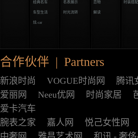
经典名车
名表展示
恋物
时装搭
车型生活
时光流转
解读
炫-car
合作伙伴 | Partners
新浪时尚
VOGUE时尚网
腾讯
爱丽网
Neeu优网
时尚家居
爱卡汽车
腕表之家
嘉人网
悦己女性网
中奢网
雅昌艺术网
和讯 - 奢