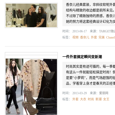
香奈儿经典套装，非斜纹软呢外
结构与精致的收边都是前所未见
不过除了精致独特的质感，香奈
她的努力将这套经典设计幻化为女性
时间： 2013-06-17 来源：
TARGET
标签：
视频
香奈儿
外套
完美
Chanel
一件外套搞定瞬间变新潮
时尚其实是有迹可循的，每一季
有这么一件就能轻松搞定时尚！
是要“小萝莉”，而是气场超强的轻
品，学着穿上身才是春天的正经
时间： 2013-03-29 来源：
爱丽网
标签：
外套
大衣
时尚
新潮
女王