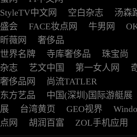
StyleTV中文网
空白杂志
汤森
盛会
FACE妆点网
牛男网
O
昕薇网
奢侈品
世界名牌
寺库奢侈品
珠宝尚
杂志
艺文中国
第一女人网
奢侈品网
尚流TATLER
东方艺品
中国(深圳)国际游艇展
展
台湾黄页
GEO视界
Wind
点网
胡润百富
ZOL手机应用