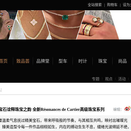
全站搜索
|
购物车
|
设为
首页
致品荟
品牌堂
型车
时计
珠宝
尚品
专题
观点
活动
讯：
石诠释珠宝之韵 全新Résonances de Cartier高级珠宝系列
编辑：
缕温柔气息抚过精美宝石，带来呼吸般的节奏，与其相互共鸣，映衬出璀璨光
。臻美造型令每一件作品栩栩如生，内在的搏动生生不息，缱绻光波绵延不绝