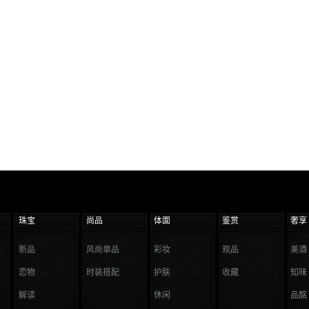
珠宝
尚品
体面
鉴赏
奢享
新品
风尚单品
彩妆
观品
美酒
恋物
时装搭配
护肤
收藏
知味
解读
休闲
品酩