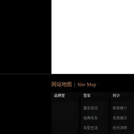
网站地图 | Site Map
品牌堂
型车
时计
酷车资讯
新表推介
经典名车
名表展示
车型生活
时光流转