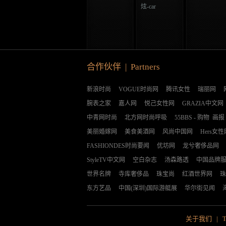
炫-car
合作伙伴 | Partners
新浪时尚
VOGUE时尚网
腾讯女性
瑞丽网
腕表之家
嘉人网
悦己女性网
GRAZIA中文网
中青网时尚
北方网时尚呼吸
55BBS
-
购物
画报
美丽婚嫁网
美食美酒网
风尚中国网
Hers女性
FASHIONDES时尚要闻
优坊网
龙兮奢侈品网
StyleTV中文网
空白杂志
汤森路透
中国品牌
世界名牌
寺库奢侈品
珠宝尚
红酒世界网
珠
东方艺品
中国(深圳)国际游艇展
华尔街见闻
关于我们
|