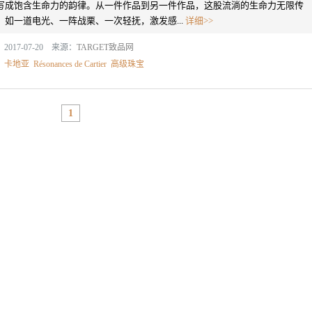
写成饱含生命力的韵律。从一件作品到另一件作品，这股流淌的生命力无限传
，如一道电光、一阵战栗、一次轻抚，激发感...
详细>>
2017-07-20 来源：
TARGET致品网
：
卡地亚
Résonances de Cartier
高级珠宝
1