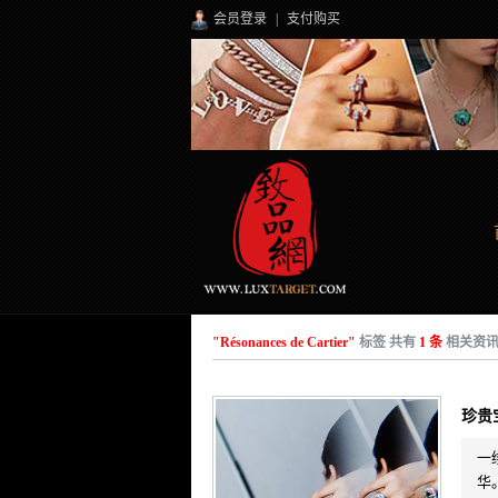
会员登录
|
支付购买
"Résonances de Cartier"
标签 共有
1 条
相关资
珍贵宝
一
华