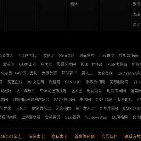
健体
旅行
酒店
设计
网易女人
ELLE中文网
爱丽网
Neeu优网
时尚家居
芭莎珠宝
搜狐奢侈品
爱美网
GQ男士网
中奢网
雅昌艺术网
和讯 - 奢侈品
MSN奢侈品
新旅
化妆品
中华网 - 品味
大旗美容
环球奢华
男人志
美食美刻
LADYMAX
网
英艺在线
361女性网
尚趣网
EASTART
手表折扣网
国际服饰网
YH
观潮网
太平洋乐活
中国网服饰频道
艺术圈
时尚网站
时尚中国网
媲美
服装网
LPS国际高端房产盛会
FACE妆点网
牛男网
OK！精彩
腕表时代
Z
宝之家
大风网
时尚微杂志
艺文中国
第一女人网
奇客时尚网
BAOTIM
海报时尚网
上海潜水展
台湾黄页
GEO视界
WindowsWear
LC风格网
女性
TARGET杂志
|
法律声明
|
隐私声明
|
新媒体刊例
|
合作伙伴
|
联系方式