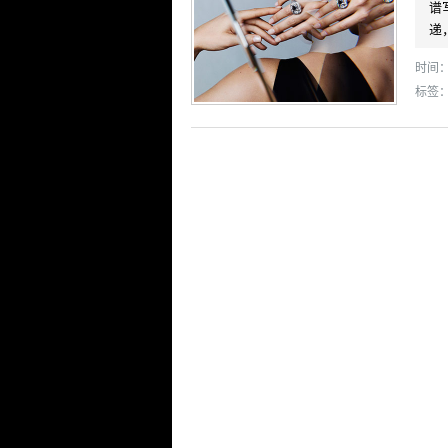
谱
递
时间： 
标签