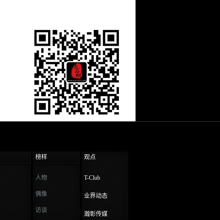
榜样
观点
人物
T-Club
偶像
业界动态
访谈
瀚彰传媒