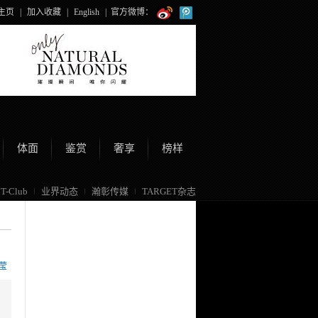
主页
|
加入收藏
|
English
|
官方微博：
体面
鉴赏
奢享
榜样
T-Club
业界动态
瀚彰传媒
TARGET杂志
莹
，