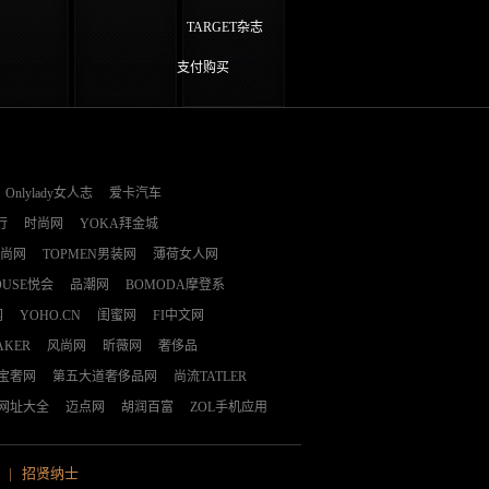
TARGET杂志
支付购买
Onlylady女人志
爱卡汽车
行
时尚网
YOKA拜金城
时尚网
TOPMEN男装网
薄荷女人网
OUSE悦会
品潮网
BOMODA摩登系
网
YOHO.CN
闺蜜网
FI中文网
AKER
风尚网
昕薇网
奢侈品
E宝奢网
第五大道奢侈品网
尚流TATLER
网址大全
迈点网
胡润百富
ZOL手机应用
|
招贤纳士