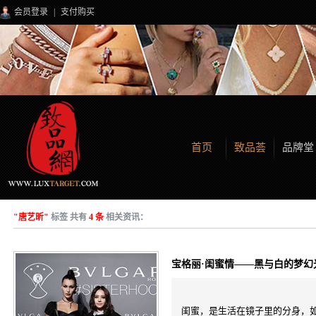
会员登录
|
支付购买
首页
致品荟
品牌堂
"唐艺昕"
标签 共有
4 条
相关资讯：
宝格丽·闺蜜情——黑与白的梦幻
闺蜜，是生活在镜子里的分身，