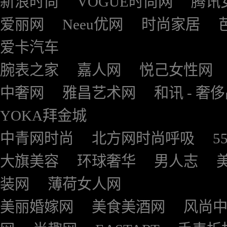
新浪时尚
VOGUE时尚网
腾讯
爱丽网
Neeu优网
时尚家居
爱卡汽车
腕表之家
嘉人网
悦己女性网
中奢网
雅昌艺术网
和讯 - 奢
YOKA拜金城
中青网时尚
北方网时尚呼吸
5
大旗美容
环球奢华
男人志
装网
薄荷女人网
美丽婚嫁网
美食美酒网
风尚