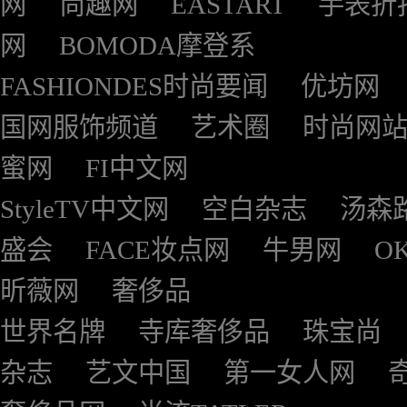
网
尚趣网
EASTART
手表折
网
BOMODA摩登系
FASHIONDES时尚要闻
优坊网
国网服饰频道
艺术圈
时尚网
蜜网
FI中文网
StyleTV中文网
空白杂志
汤森
盛会
FACE妆点网
牛男网
O
昕薇网
奢侈品
世界名牌
寺库奢侈品
珠宝尚
杂志
艺文中国
第一女人网