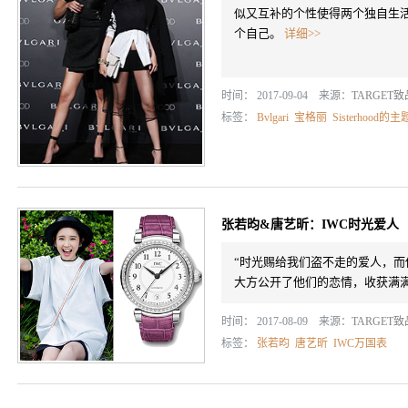
似又互补的个性使得两个独自生
个自己。
详细>>
时间： 2017-09-04 来源：
TARGET
标签：
Bvlgari
宝格丽
Sisterhood的
张若昀&唐艺昕：IWC时光爱人
“时光赐给我们盗不走的爱人，而
大方公开了他们的恋情，收获满
时间： 2017-08-09 来源：
TARGET
标签：
张若昀
唐艺昕
IWC万国表