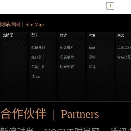
1
网站地图 | Site Map
品牌堂
型车
时计
珠宝
尚品
酷车资讯
新表推介
新品
风尚单
经典名车
名表展示
恋物
时装搭
车型生活
时光流转
解读
炫-car
合作伙伴 | Partners