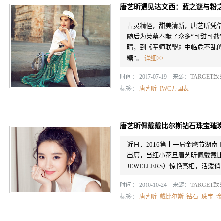
唐艺昕遇见达文西：蓝之谜与粉
古灵精怪，甜美清新，唐艺昕凭
随后为荧幕奉献了众多“可甜可盐
晴，到《军师联盟》中临危不乱
糖”。
详细>>
时间： 2017-07-19 来源：
TARGET
标签：
唐艺昕
IWC万国表
唐艺昕佩戴戴比尔斯钻石珠宝璀
近日，2016第十一届金鹰节湖
出席，当红小花旦唐艺昕佩戴戴比尔斯
JEWELLERS）惊艳亮相，活
时间： 2016-10-24 来源：
TARGET
标签：
唐艺昕
戴比尔斯
钻石
珠宝