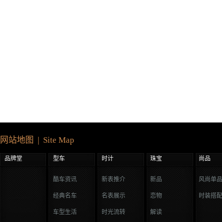
网站地图 | Site Map
品牌堂
型车
时计
珠宝
尚品
酷车资讯
新表推介
新品
风尚单
经典名车
名表展示
恋物
时装搭
车型生活
时光流转
解读