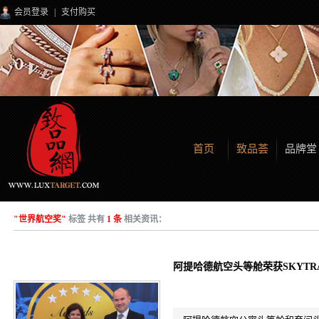
会员登录
|
支付购买
首页
致品荟
品牌堂
"世界航空奖"
标签 共有
1 条
相关资讯：
阿提哈德航空头等舱荣获SKYT