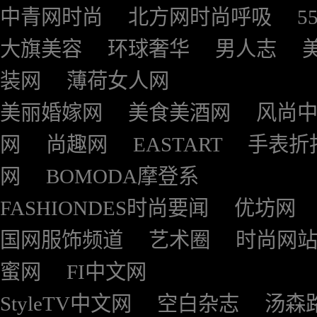
中青网时尚
北方网时尚呼吸
5
大旗美容
环球奢华
男人志
装网
薄荷女人网
美丽婚嫁网
美食美酒网
风尚
网
尚趣网
EASTART
手表折
网
BOMODA摩登系
FASHIONDES时尚要闻
优坊网
国网服饰频道
艺术圈
时尚网
蜜网
FI中文网
StyleTV中文网
空白杂志
汤森