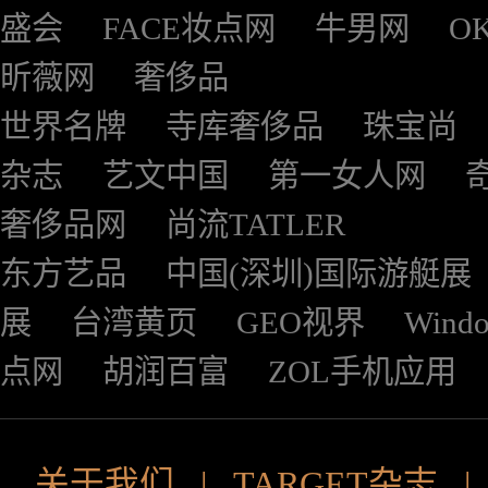
盛会
FACE妆点网
牛男网
O
昕薇网
奢侈品
世界名牌
寺库奢侈品
珠宝尚
杂志
艺文中国
第一女人网
奢侈品网
尚流TATLER
东方艺品
中国(深圳)国际游艇展
展
台湾黄页
GEO视界
Wind
点网
胡润百富
ZOL手机应用
关于我们
|
TARGET杂志