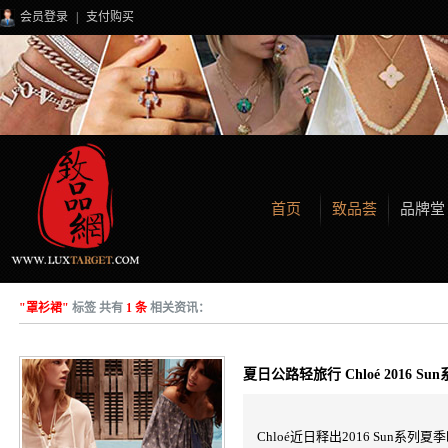
会员登录
|
支付购买
首页
致品荟
品牌堂
"罩衫裙"
标签 共有
1 条
相关资讯：
夏日公路轻旅行 Chloé 2016 S
Chloé近日释出2016 Sun