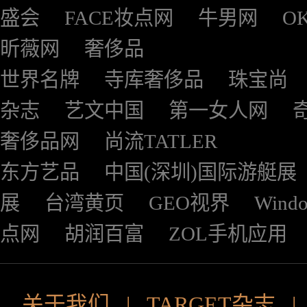
盛会
FACE妆点网
牛男网
O
昕薇网
奢侈品
世界名牌
寺库奢侈品
珠宝尚
杂志
艺文中国
第一女人网
奢侈品网
尚流TATLER
东方艺品
中国(深圳)国际游艇展
展
台湾黄页
GEO视界
Wind
点网
胡润百富
ZOL手机应用
关于我们
|
TARGET杂志