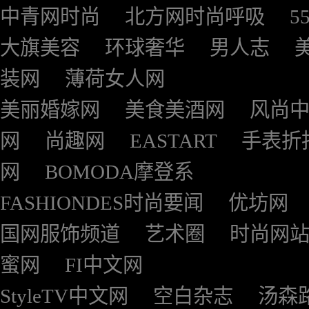
中青网时尚
北方网时尚呼吸
5
大旗美容
环球奢华
男人志
装网
薄荷女人网
美丽婚嫁网
美食美酒网
风尚
网
尚趣网
EASTART
手表折
网
BOMODA摩登系
FASHIONDES时尚要闻
优坊网
国网服饰频道
艺术圈
时尚网
蜜网
FI中文网
StyleTV中文网
空白杂志
汤森