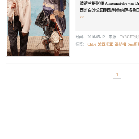
请荷兰摄影师 Annemarieke van 
西哥白沙公园到雅利桑纳萨格鲁
>>
时间： 2016-05-12 来源：
TARGET
标签：
Chloé
波西米亚
罩衫裙
Sun系
1