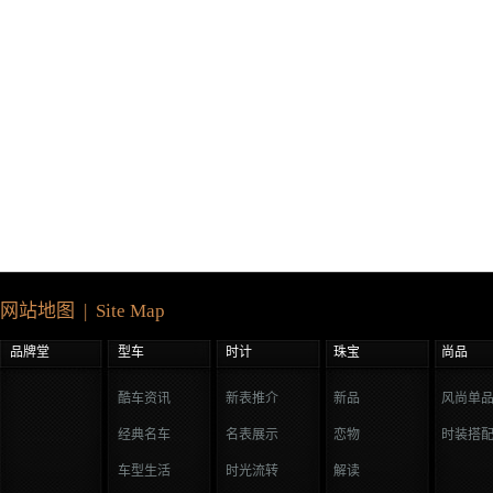
网站地图 | Site Map
品牌堂
型车
时计
珠宝
尚品
酷车资讯
新表推介
新品
风尚单
经典名车
名表展示
恋物
时装搭
车型生活
时光流转
解读