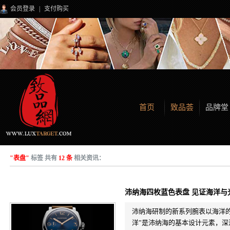
会员登录
|
支付购买
首页
致品荟
品牌堂
"表盘"
标签 共有
12 条
相关资讯：
沛纳海四枚蓝色表盘 见证海洋与
沛纳海研制的新系列腕表以海洋
洋”是沛纳海的基本设计元素，