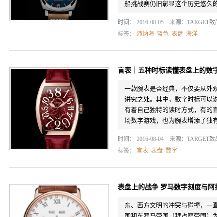
船挑战赛仍旧彰显这个历史悠久
时间： 2016-08-05 来源：
TARGET
标签：
沛纳海
蓝色
表盘
海洋
言表｜五种时标读懂表盘上的数
一款腕表是否经典，不仅要从外
讲究之处。其中，数字时标可以
有着自己独特的读时方式，有的
场数字游戏，也为腕表增添了独有的
时间： 2016-08-04 来源：
TARGET
标签：
言表
表盘
数字
表盘上的战争 罗马数字刻度与阿
东、西方文明的冲突与碰撞，一
国和东罗马帝国（拜占庭帝国）为