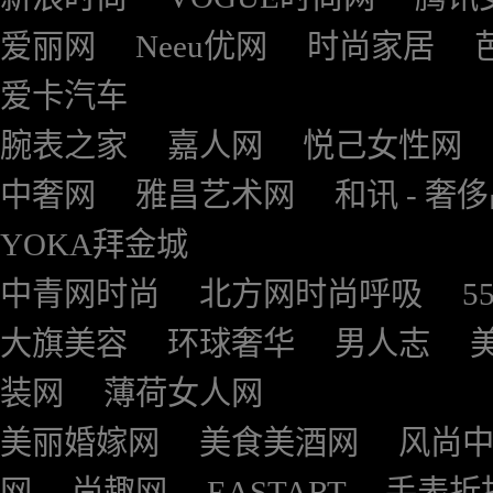
爱丽网
Neeu优网
时尚家居
爱卡汽车
腕表之家
嘉人网
悦己女性网
中奢网
雅昌艺术网
和讯 - 奢
YOKA拜金城
中青网时尚
北方网时尚呼吸
5
大旗美容
环球奢华
男人志
装网
薄荷女人网
美丽婚嫁网
美食美酒网
风尚
网
尚趣网
EASTART
手表折