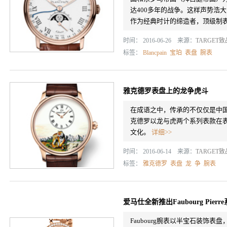
达400多年的战争。这样声势浩
作为经典时计的缔造者，顶级制表品牌B
时间： 2016-06-26 来源：
TARGET
标签：
Blancpain
宝珀
表盘
腕表
雅克德罗表盘上的龙争虎斗
在成语之中，传承的不仅仅是中
克德罗以龙与虎两个系列表款在表
文化。
详细>>
时间： 2016-06-14 来源：
TARGET
标签：
雅克德罗
表盘
龙
争
腕表
爱马仕全新推出Faubourg Pier
Faubourg腕表以半宝石装饰表盘，