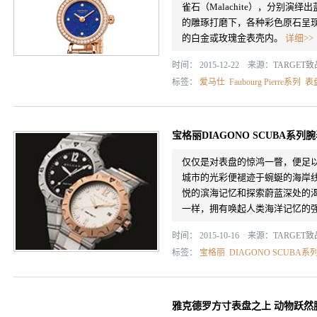
雀石（Malachite），分别
的雕琢打磨下，各种彩色原石呈现
的白金或玫瑰金表壳内。
详细>>
时间： 2015-12-22 来源：
TARGET
标签：
爱马仕
Faubourg Pierre系列
表
宝格丽DIAGONO SCUBA系
仅仅是对表盘的惊鸿一瞥，便足
城市的光彩便褪迹于蜿蜒的海岸
悦的滨海记忆和探索蔚蓝深处的渴望愈
一样，拥有唤起人类海洋记忆的强大
时间： 2015-10-16 来源：
TARGET
标签：
宝格丽
DIAGONO SCUBA系
雅克德罗方寸表盘之上 动物跃然