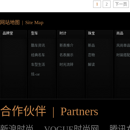
1
2
下一页
网站地图 | Site Map
品牌堂
型车
时计
珠宝
尚品
酷车资讯
新表推介
新品
风尚单
经典名车
名表展示
恋物
时装搭
车型生活
时光流转
解读
炫-car
合作伙伴 | Partners
新浪时尚
VOGUE时尚网
腾讯