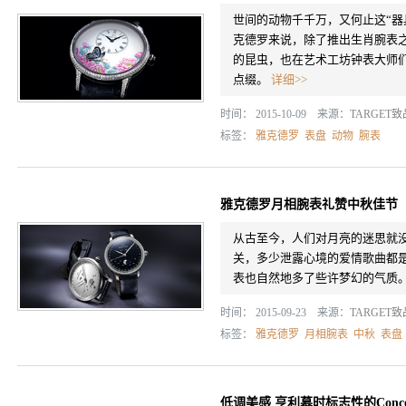
世间的动物千千万，又何止这“器
克德罗来说，除了推出生肖腕表
的昆虫，也在艺术工坊钟表大师
点缀。
详细>>
时间： 2015-10-09 来源：
TARGET
标签：
雅克德罗
表盘
动物
腕表
雅克德罗月相腕表礼赞中秋佳节
从古至今，人们对月亮的迷思就
关，多少泄露心境的爱情歌曲都
表也自然地多了些许梦幻的气质
时间： 2015-09-23 来源：
TARGET
标签：
雅克德罗
月相腕表
中秋
表盘
低调美感 亨利慕时标志性的Concept