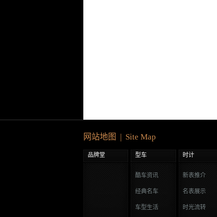
网站地图 | Site Map
品牌堂
型车
时计
酷车资讯
新表推介
经典名车
名表展示
车型生活
时光流转