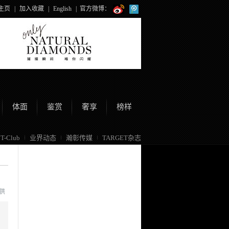
主页
|
加入收藏
|
English
|
官方微博：
体面
鉴赏
奢享
榜样
T-Club
业界动态
瀚彰传媒
TARGET杂志
提供