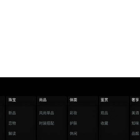
珠宝
尚品
体面
鉴赏
奢享
新品
风尚单品
彩妆
观品
美酒
恋物
时装搭配
护肤
收藏
知味
解读
休闲
品酩