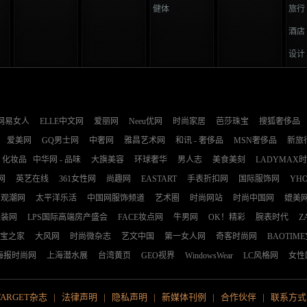
健体
旅行
酒店
设计
网易女人
ELLE中文网
爱丽网
Neeu优网
时尚家居
芭莎珠宝
搜狐奢侈品
爱美网
GQ男士网
中奢网
雅昌艺术网
和讯 - 奢侈品
MSN奢侈品
新旅
化妆品
中华网 - 品味
大旗美容
环球奢华
男人志
美食美刻
LADYMAX
网
英艺在线
361女性网
尚趣网
EASTART
手表折扣网
国际服饰网
YH
观潮网
太平洋乐活
中国网服饰频道
艺术圈
时尚网站
时尚中国网
媲美
服装网
LPS国际高端房产盛会
FACE妆点网
牛男网
OK！精彩
腕表时代
Z
宝之家
大风网
时尚微杂志
艺文中国
第一女人网
奇客时尚网
BAOTIM
海报时尚网
上海潜水展
台湾黄页
GEO视界
WindowsWear
LC风格网
女性
TARGET杂志
|
法律声明
|
隐私声明
|
新媒体刊例
|
合作伙伴
|
联系方式