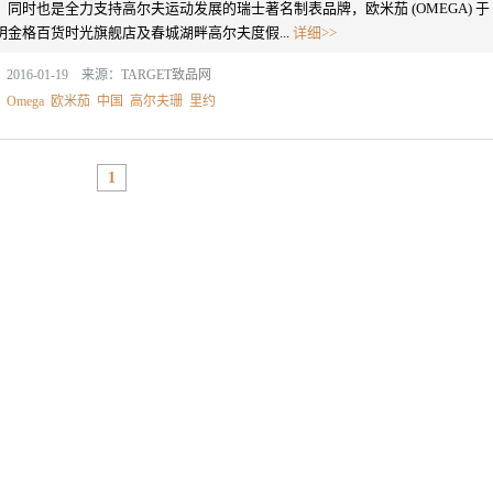
，同时也是全力支持高尔夫运动发展的瑞士著名制表品牌，欧米茄 (OMEGA) 于
明金格百货时光旗舰店及春城湖畔高尔夫度假...
详细>>
2016-01-19 来源：
TARGET致品网
：
Omega
欧米茄
中国
高尔夫珊
里约
1