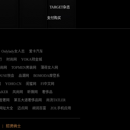
TARGET杂志
支付购买
Onlylady女人志
爱卡汽车
行
时尚网
YOKA拜金城
时尚网
TOPMEN男装网
薄荷女人网
OUSE悦会
品潮网
BOMODA摩登系
网
YOHO.CN
闺蜜网
FI中文网
AKER
风尚网
昕薇网
奢侈品
E宝奢网
第五大道奢侈品网
尚流TATLER
网址大全
迈点网
胡润百富
ZOL手机应用
|
招贤纳士