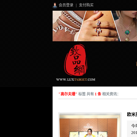
会员登录
|
支付购买
"高尔夫珊"
标签 共有
1 条
相关资讯：
欧米
今
2