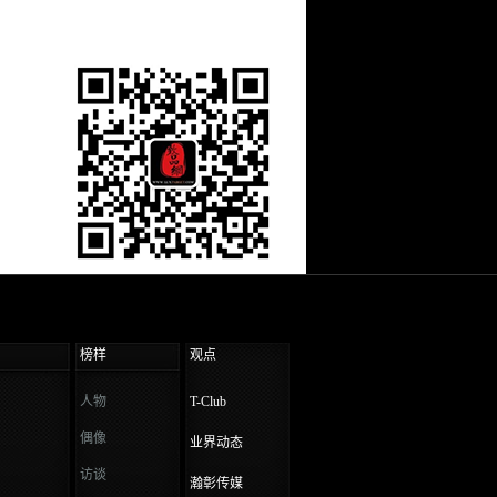
榜样
观点
人物
T-Club
偶像
业界动态
访谈
瀚彰传媒