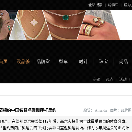
全站搜索
|
购物车
|
设为
首页
致品荟
品牌堂
型车
时计
珠宝
尚品
专题
观点
活动
茄相约中国名将冯珊珊挥杆里约
编辑：
Amanda 图片：品牌
年8月，在阔别奥运会整整112年后，高尔夫将作为全球最受瞩目的体育盛事、
016里约热内卢奥运会的正式比赛项目重返奥运赛场。作为今年奥运会的正式计