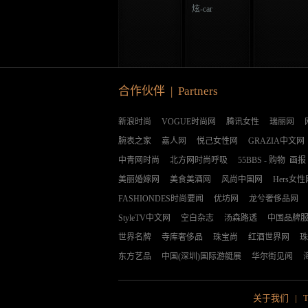
炫-car
合作伙伴 | Partners
新浪时尚
VOGUE时尚网
腾讯女性
瑞丽网
腕表之家
嘉人网
悦己女性网
GRAZIA中文网
中青网时尚
北方网时尚呼吸
55BBS
-
购物
画报
美丽婚嫁网
美食美酒网
风尚中国网
Hers女性
FASHIONDES时尚要闻
优坊网
龙兮奢侈品网
StyleTV中文网
空白杂志
汤森路透
中国品牌
世界名牌
寺库奢侈品
珠宝尚
红酒世界网
珠
东方艺品
中国(深圳)国际游艇展
华尔街见闻
关于我们
|