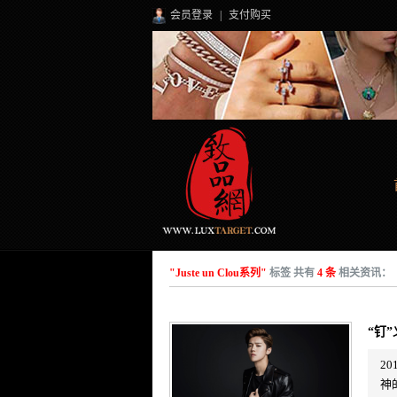
会员登录
|
支付购买
"Juste un Clou系列"
标签 共有
4 条
相关资讯：
“钉
2
神