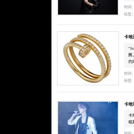
时间： 
标签
卡地亚
“
腾
灼
时间： 
标签
卡地亚
卡
相
时间： 