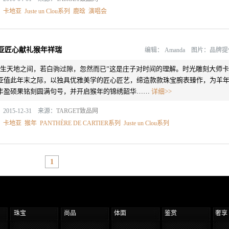
：
卡地亚
Juste un Clou系列
鹿晗
演唱会
亚匠心献礼猴年祥瑞
编辑：
Amanda 图片：品牌
人生天地之间，若白驹过隙，忽然而已”这是庄子对时间的理解。时光雕刻大师卡
亚值此年末之际，以独具优雅美学的匠心匠艺，缔造款款珠宝腕表臻作，为羊
丰盈硕果铭刻圆满句号，并开启猴年的锦绣韶华……
详细>>
2015-12-31 来源：
TARGET致品网
：
卡地亚
猴年
PANTHÈRE DE CARTIER系列
Juste un Clou系列
1
珠宝
尚品
体面
鉴赏
奢享