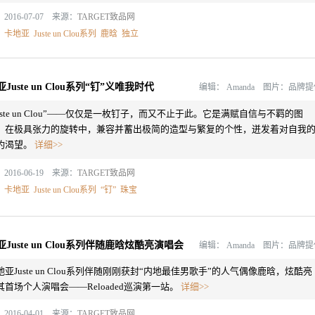
2016-07-07 来源：
TARGET致品网
：
卡地亚
Juste un Clou系列
鹿晗
独立
Juste un Clou系列“钉”义唯我时代
编辑：
Amanda 图片：品牌
Juste un Clou”——仅仅是一枚钉子，而又不止于此。它是满赋自信与不羁的图
，在极具张力的旋转中，兼容并蓄出极简的造型与繁复的个性，迸发着对自我
灼渴望。
详细>>
2016-06-19 来源：
TARGET致品网
：
卡地亚
Juste un Clou系列
“钉”
珠宝
Juste un Clou系列伴随鹿晗炫酷亮演唱会
编辑：
Amanda 图片：品牌
地亚Juste un Clou系列伴随刚刚获封“内地最佳男歌手”的人气偶像鹿晗，炫酷亮
其首场个人演唱会——Reloaded巡演第一站。
详细>>
2016-04-01 来源：
TARGET致品网