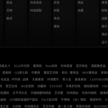
新品
风尚单品
彩妆
观品
美酒
恋物
时装搭配
护肤
收藏
知味
解读
休闲
品酩
健体
旅行
酒店
设计
网易女人
ELLE中文网
爱丽网
Neeu优网
时尚家居
芭莎珠宝
搜狐奢侈品
爱美网
GQ男士网
中奢网
雅昌艺术网
和讯 - 奢侈品
MSN奢侈品
新旅
化妆品
中华网 - 品味
大旗美容
环球奢华
男人志
美食美刻
LADYMAX
网
英艺在线
361女性网
尚趣网
EASTART
手表折扣网
国际服饰网
YH
观潮网
太平洋乐活
中国网服饰频道
艺术圈
时尚网站
时尚中国网
媲美
服装网
LPS国际高端房产盛会
FACE妆点网
牛男网
OK！精彩
腕表时代
Z
宝之家
大风网
时尚微杂志
艺文中国
第一女人网
奇客时尚网
BAOTIM