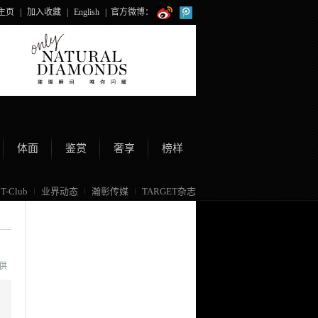
主页
|
加入收藏
|
English
|
官方微博：
体面
鉴赏
奢享
榜样
T-Club
业界动态
瀚彰传媒
TARGET杂志
提供