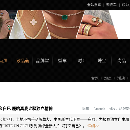
全站搜索
|
购物车
|
设为
首页
致品荟
品牌堂
型车
时计
珠宝
尚品
专题
观点
活动
”义自已 鹿晗真我诠释独立精神
编辑：
Amanda 图片：品牌
016年7月，卡地亚携手品牌挚友、中国新生代明星——鹿晗，为极具独立自由精
的JUSTE UN CLGU系列演绎全新大片《钉义自己》。
详细>>