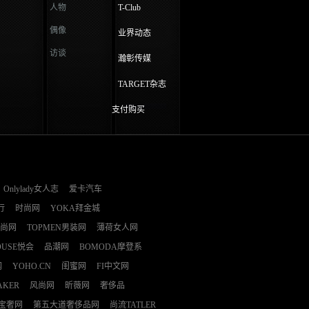
人物
T-Club
偶像
业界动态
访谈
瀚彰传媒
TARGET杂志
支付购买
Onlylady女人志
爱卡汽车
行
时尚网
YOKA拜金城
时尚网
TOPMEN男装网
薄荷女人网
OUSE悦会
品潮网
BOMODA摩登系
网
YOHO.CN
闺蜜网
FI中文网
AKER
风尚网
昕薇网
奢侈品
E宝奢网
第五大道奢侈品网
尚流TATLER