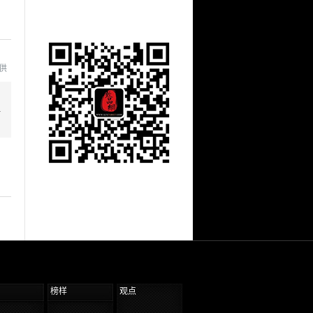
提供
年
榜样
观点