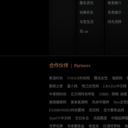
酷车资讯
新表推介
经典名车
名表展示
车型生活
时光流转
炫-car
合作伙伴 | Partners
新浪时尚
VOGUE时尚网
腾讯女性
瑞丽网
腕表之家
嘉人网
悦己女性网
GRAZIA中文网
中青网时尚
北方网时尚呼吸
55BBS
-
购物
画报
美丽婚嫁网
美食美酒网
风尚中国网
Hers女性
FASHIONDES时尚要闻
优坊网
龙兮奢侈品网
StyleTV中文网
空白杂志
汤森路透
中国品牌
世界名牌
寺库奢侈品
珠宝尚
红酒世界网
珠