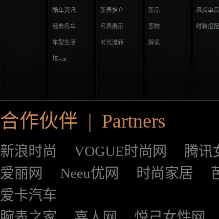
酷车资讯
新表推介
新品
风尚单
经典名车
名表展示
恋物
时装搭
车型生活
时光流转
解读
炫-car
合作伙伴 | Partners
新浪时尚
VOGUE时尚网
腾讯
爱丽网
Neeu优网
时尚家居
爱卡汽车
腕表之家
嘉人网
悦己女性网