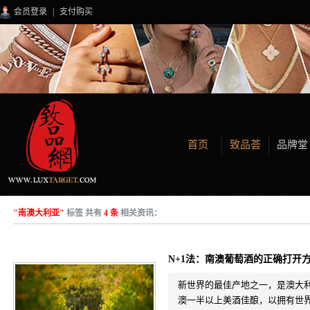
会员登录
|
支付购买
首页
致品荟
品牌堂
"南澳大利亚"
标签 共有
4 条
相关资讯：
N+1法：南澳葡萄酒的正确打开
新世界的最佳产地之一，是澳大
澳一半以上美酒佳酿，以拥有世