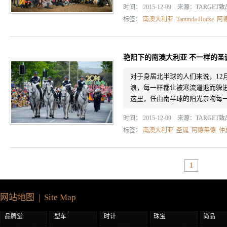
时间： 2015-12-09 来源：
TARGET
标签：
南澳大利亚
Tanunda House
阿
艳阳下的南澳大利亚 不一样的圣
对于身居北半球的人们来说，12
浪，每一样都让被寒流逼退而躲
这里，任由南半球的阳光亲吻每一
时间： 2015-12-09 来源：
TARGET
标签：
南澳大利亚
圣诞
阿德莱德
仲
1
网站地图 | Site Map
品牌堂
型车
时计
珠宝
尚品