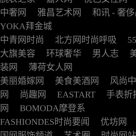
中奢网
雅昌艺术网
和讯 - 奢
YOKA拜金城
中青网时尚
北方网时尚呼吸
5
大旗美容
环球奢华
男人志
装网
薄荷女人网
美丽婚嫁网
美食美酒网
风尚
网
尚趣网
EASTART
手表折
网
BOMODA摩登系
FASHIONDES时尚要闻
优坊网
国网服饰频道
艺术圈
时尚网