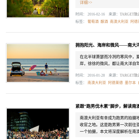
详细>>
时间： 2016-02-16 来源：
TARGET
标签：
葡萄酒
酿酒
南澳大利亚
阿德
拥抱阳光、海岸和微风——南大
在北半球萧瑟而冷冽的寒风中，
岸，徐徐的微风，都让南大洋自
时间： 2016-01-28 来源：
TARGET
标签：
南澳大利亚
阿德莱德
墨尔本
紧跟“跑男伐木累”脚步，解读南
南澳大利亚有幸成为跑男的拍摄地，
收官之地。这是跑男第一次前往
一个拍摄，本文将深度解析在南