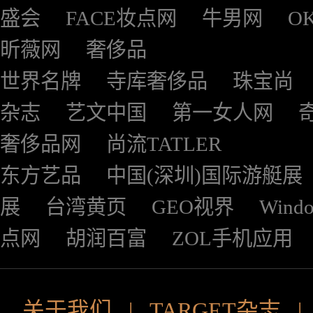
盛会
FACE妆点网
牛男网
O
昕薇网
奢侈品
世界名牌
寺库奢侈品
珠宝尚
杂志
艺文中国
第一女人网
奢侈品网
尚流TATLER
东方艺品
中国(深圳)国际游艇展
展
台湾黄页
GEO视界
Wind
点网
胡润百富
ZOL手机应用
关于我们
|
TARGET杂志