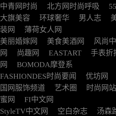
中青网时尚
北方网时尚呼吸
5
大旗美容
环球奢华
男人志
装网
薄荷女人网
美丽婚嫁网
美食美酒网
风尚
网
尚趣网
EASTART
手表折
网
BOMODA摩登系
FASHIONDES时尚要闻
优坊网
国网服饰频道
艺术圈
时尚网
蜜网
FI中文网
StyleTV中文网
空白杂志
汤森