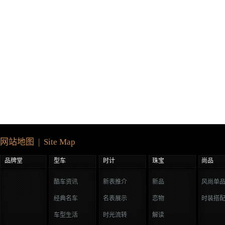
网站地图 | Site Map
品牌堂
型车
时计
珠宝
尚品
酷车资讯
新表推介
新品
风尚单
经典名车
名表展示
恋物
时装搭
车型生活
时光流转
解读