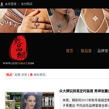
会员登录
|
支付购买
首页
致品荟
品牌堂
"热点"
标签 共有
1 条
相关资讯：
众大牌玩转高定时装周 男神张震
本周，精彩的2015年秋冬高级
子芙蕾达·平托出任品牌爱彼全新大