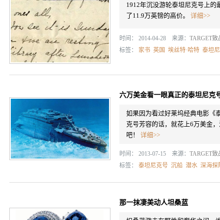
1912年沉没游轮泰坦尼克号上
了11.9万英镑的高价。
详细>>
时间： 2014-04-28 来源：
TARGET
标签：
家书
英国
埃丝特·哈特
泰坦尼
六万美金看一眼真正的泰坦尼克
如果因为看过好莱坞经典电影《
克号芳容的话，就花上6万美金
吧！
详细>>
时间： 2013-07-15 来源：
TARGET
标签：
泰坦尼克号
沉船
潜水
深海探
那一抹凄美动人坦桑蓝