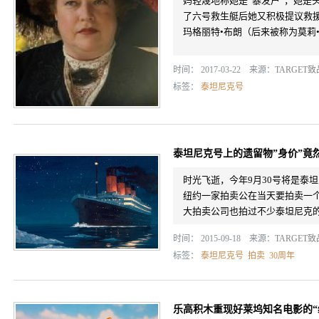
妈轻蔑地称她是“暴发户”，她是
了六号救生艇后她又积极提议救
玛格丽特•布朗（后来被称为莫莉•布
时间： 2017-03-22 来源：
TARGET
标签：
泰坦尼克号
泰坦尼克号上的遗留物”身价”竟
时光飞逝，今年9月30号将是泰
纽约一家拍卖公在当天要拍卖一
大拍卖公司也拍过不少泰坦尼克
时间： 2015-09-18 来源：
TARGET
标签：
泰坦尼克号
拍卖
30周年
乐高积木重现好莱坞知名电影的“