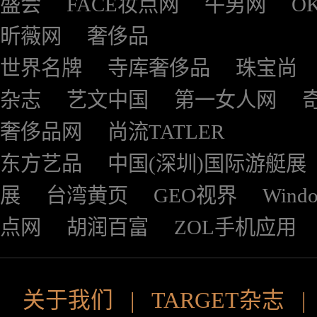
盛会
FACE妆点网
牛男网
O
昕薇网
奢侈品
世界名牌
寺库奢侈品
珠宝尚
杂志
艺文中国
第一女人网
奢侈品网
尚流TATLER
东方艺品
中国(深圳)国际游艇展
展
台湾黄页
GEO视界
Wind
点网
胡润百富
ZOL手机应用
关于我们
|
TARGET杂志