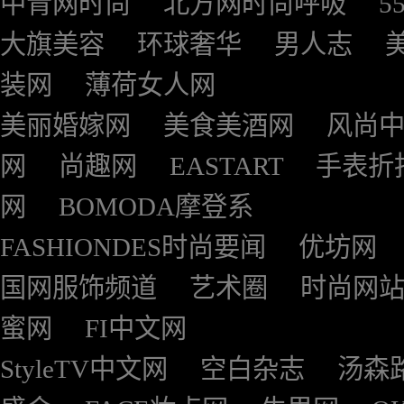
中青网时尚
北方网时尚呼吸
5
大旗美容
环球奢华
男人志
装网
薄荷女人网
美丽婚嫁网
美食美酒网
风尚
网
尚趣网
EASTART
手表折
网
BOMODA摩登系
FASHIONDES时尚要闻
优坊网
国网服饰频道
艺术圈
时尚网
蜜网
FI中文网
StyleTV中文网
空白杂志
汤森