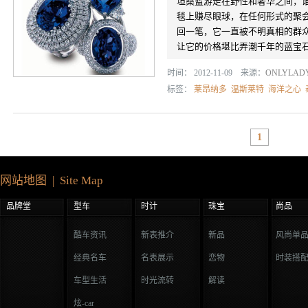
坦桑蓝游走在野性和奢华之间，
毯上赚尽眼球，在任何形式的聚
回一笔，它一直被不明真相的群众
让它的价格堪比弄潮千年的蓝宝石，
时间： 2012-11-09 来源：
ONLYLA
标签：
莱昂纳多
温斯莱特
海洋之心
1
网站地图 | Site Map
品牌堂
型车
时计
珠宝
尚品
酷车资讯
新表推介
新品
风尚单
经典名车
名表展示
恋物
时装搭
车型生活
时光流转
解读
炫-car