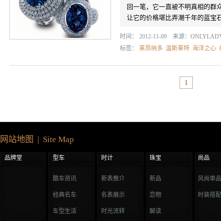
回一笔，它一直被不明真相的群众
让它的价格堪比弄潮千年的蓝宝石，
时间： 2012-11-09 来源：
ONLYLA
标签：
莱昂纳多
温斯莱特
海洋之心
1
网站地图 | Site Map
品牌堂
型车
时计
珠宝
尚品
酷车资讯
新表推介
新品
风尚单
经典名车
名表展示
恋物
时装搭
车型生活
时光流转
解读