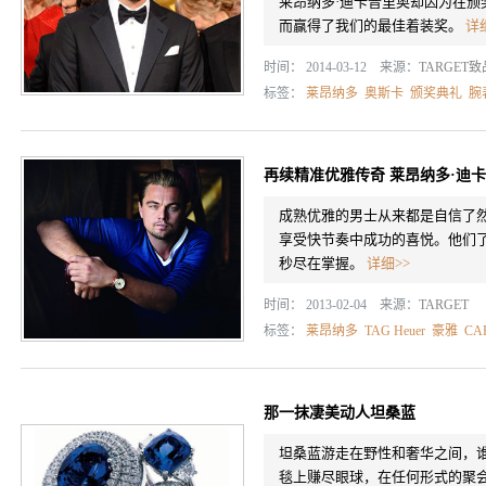
莱昂纳多·迪卡普里奥却因为在颁奖典礼上
而赢得了我们的最佳着装奖。
详
时间： 2014-03-12 来源：
TARGET
标签：
莱昂纳多
奥斯卡
颁奖典礼
腕
再续精准优雅传奇 莱昂纳多·迪
成熟优雅的男士从来都是自信了
享受快节奏中成功的喜悦。他们
秒尽在掌握。
详细>>
时间： 2013-02-04 来源：
TARGET
标签：
莱昂纳多
TAG Heuer
豪雅
CA
那一抹凄美动人坦桑蓝
坦桑蓝游走在野性和奢华之间，
毯上赚尽眼球，在任何形式的聚