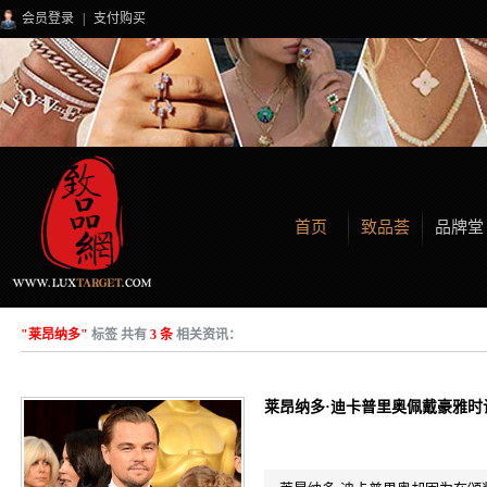
会员登录
|
支付购买
首页
致品荟
品牌堂
"莱昂纳多"
标签 共有
3 条
相关资讯：
莱昂纳多·迪卡普里奥佩戴豪雅时