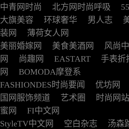
中青网时尚
北方网时尚呼吸
5
大旗美容
环球奢华
男人志
装网
薄荷女人网
美丽婚嫁网
美食美酒网
风尚
网
尚趣网
EASTART
手表折
网
BOMODA摩登系
FASHIONDES时尚要闻
优坊网
国网服饰频道
艺术圈
时尚网
蜜网
FI中文网
StyleTV中文网
空白杂志
汤森