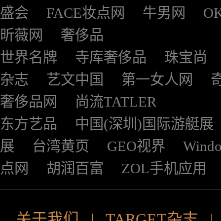
盛会
FACE妆点网
牛男网
O
昕薇网
奢侈品
世界名牌
寺库奢侈品
珠宝尚
杂志
艺文中国
第一女人网
奢侈品网
尚流TATLER
东方艺品
中国(深圳)国际游艇展
展
台湾黄页
GEO视界
Wind
点网
胡润百富
ZOL手机应用
关于我们
|
TARGET杂志