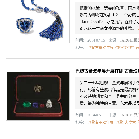
蜿蜒的水流、玩耍的孩童、雨水湿
黎专为即将在9月11-21日举办
“Lumières d'eau水之光
对水这一生命女神源粹的礼赞。
时间： 2014-07-15 来源：
TARGET
标签：
巴黎古董双年展
CHAUMET
巴黎古董双年展开展在即 古董瑰
第二十七届巴黎古董双年展将于今年9
行。尽管有些展出作品是最高机
不及待地想要和全世界共同分享
贵、最为独特的古董、艺术品以
时间： 2014-07-11 来源：
TARGET
标签：
巴黎古董双年展
巴黎
大皇宫