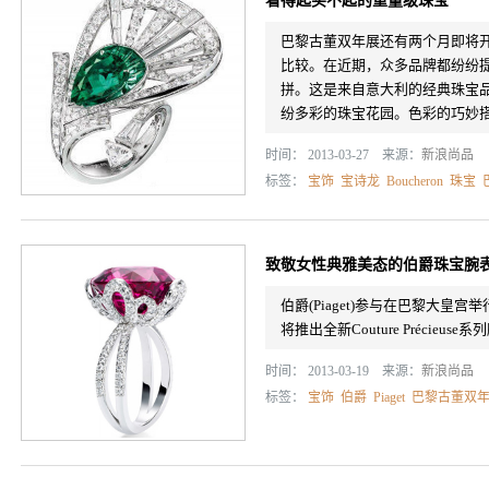
看得起买不起的重量级珠宝
巴黎古董双年展还有两个月即将
比较。在近期，众多品牌都纷纷
拼。这是来自意大利的经典珠宝品牌
纷多彩的珠宝花园。色彩的巧妙搭配
时间： 2013-03-27 来源：
新浪尚品
标签：
宝饰
宝诗龙
Boucheron
珠宝
致敬女性典雅美态的伯爵珠宝腕
伯爵(Piaget)参与在巴黎大皇宫举行的巴
将推出全新Couture Précie
时间： 2013-03-19 来源：
新浪尚品
标签：
宝饰
伯爵
Piaget
巴黎古董双