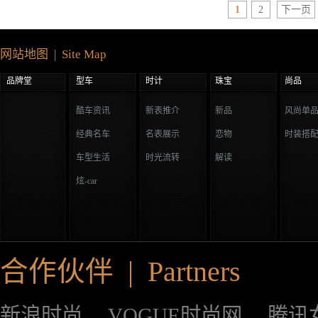
1
2
下一页
网站地图 | Site Map
品牌堂
型车
时计
珠宝
尚品
酷车资讯
新表推介
新品
风尚单
经典名车
名表展示
恋物
时装搭
车型生活
时光流转
解读
炫-car
合作伙伴 | Partners
新浪时尚
VOGUE时尚网
腾讯