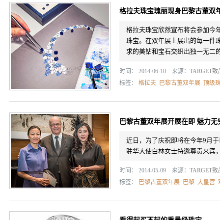
格拉夫珠宝瑰丽现身巴黎古董双
格拉夫珠宝欣然宣布将会参加今
珠宝。在双年展上展出的每一件
求的美钻和宝石交织出独一无二
时间： 2014-06-10 来源：
TARGET
标签：
格拉夫
巴黎古董双年展
顶级
巴黎古董双年展开展在即 魅力无
近日，为了庆祝即将在今年9月于
驻华大使白林女士特邀尊贵来宾
时间： 2014-05-09 来源：
TARGET
标签：
巴黎古董双年展
巴黎
大皇宫