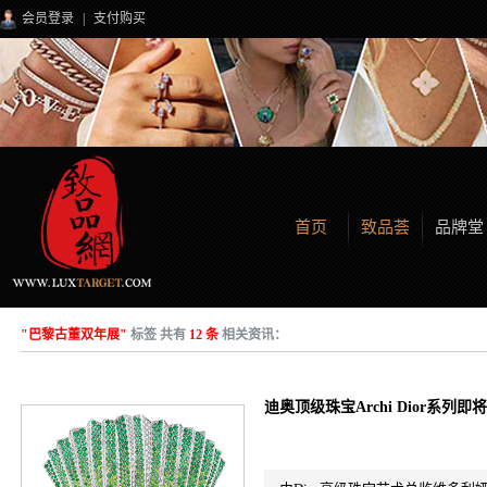
会员登录
|
支付购买
首页
致品荟
品牌堂
"巴黎古董双年展"
标签 共有
12 条
相关资讯：
迪奥顶级珠宝Archi Dior系