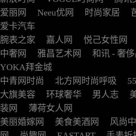
爱丽网
Neeu优网
时尚家居
爱卡汽车
腕表之家
嘉人网
悦己女性网
中奢网
雅昌艺术网
和讯 - 奢
YOKA拜金城
中青网时尚
北方网时尚呼吸
5
大旗美容
环球奢华
男人志
装网
薄荷女人网
美丽婚嫁网
美食美酒网
风尚
网
尚趣网
EASTART
手表折