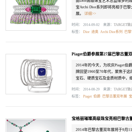
由Dior高级珠宝艺术总监维多利娅•徳卡斯
宝Archi Dior系列即将亮相于巴黎大
展。
详细>>
时间： 2014-09-02 来源：
TARGET
标签：
Dior
迪奥
Archi Dior系列
巴黎
Piaget伯爵参展第27届巴黎古董
2014年的今天，为欢庆Piage
牌回望1960至70年代，聚焦
宝石、硬质宝石及金质材质中，
时间： 2014-08-29 来源：
TARGET
标签：
Piaget
伯爵
巴黎古董双年展
宝格丽璀璨高级珠宝亮相巴黎古
2014年巴黎古董双年展将于9月