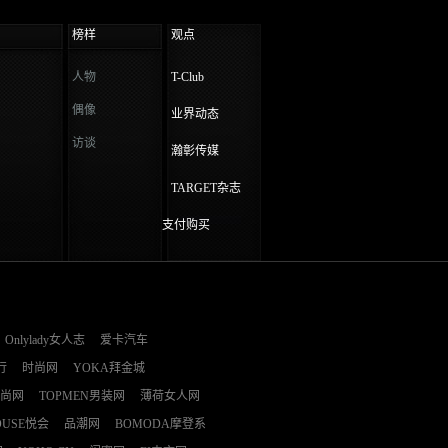
榜样
观点
人物
T-Club
偶像
业界动态
访谈
瀚彰传媒
TARGET杂志
支付购买
Onlylady女人志
爱卡汽车
行
时尚网
YOKA拜金城
时尚网
TOPMEN男装网
薄荷女人网
OUSE悦会
品潮网
BOMODA摩登系