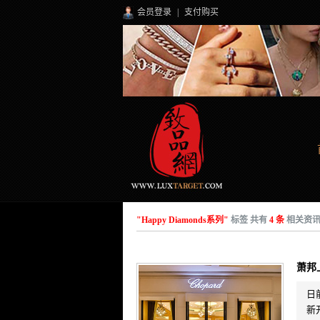
会员登录
|
支付购买
"Happy Diamonds系列"
标签 共有
4 条
相关资
萧邦
日
新