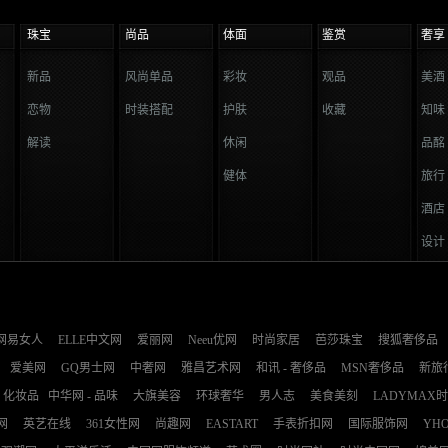
珠宝
尚品
体面
鉴赏
奢享
新品
风尚单品
彩妆
观品
美酒
恋物
时装搭配
护肤
收藏
知味
解读
休闲
品酩
健体
旅行
酒店
设计
网易女人
ELLE中文网
爱丽网
Neeu优网
时尚家居
芭莎珠宝
搜狐奢侈品
爱美网
GQ男士网
中奢网
雅昌艺术网
和讯 - 奢侈品
MSN奢侈品
新旅
化妆品
中华网 - 品味
大旗美容
环球奢华
男人志
美食美刻
LADYMAX
网
英艺在线
361女性网
尚趣网
EASTART
手表折扣网
国际服饰网
YH