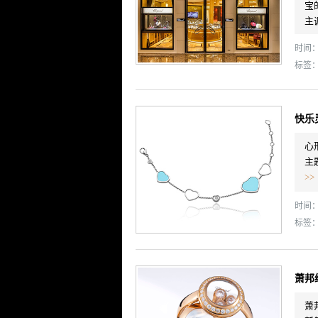
宝
主
时间： 
标签
快乐灵
心形
主
>>
时间： 
标签
萧邦经
萧