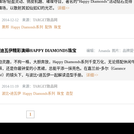
舞场!轻盈灵动、俏皮机趣、璀璨夺目，著名的“Happy Diamonds”活动钻石觅得
舞场，以散射其如仙如幻的光芒。
详细>>
2014-12-12 来源：
TARGET致品网
：
萧邦
Happy Diamonds系列
配饰
珠宝
•迪瓦伊精彩演绎HAPPY DIAMONDS珠宝
编辑：
Amanda 图片：品牌
动灵趣，不拘一格，大胆奔放，Happy Diamonds系列千变万化，无论搭配休闲
裤，还是你最钟爱的小黑裙，总能平添一抹亮色。在嘉兰丝•多尔（Garance
oré）的镜头下，与波比•迪瓦伊一起解读造型手册。
详细>>
2014-11-19 来源：
TARGET致品网
：
波比•迪瓦伊
Happy Diamonds系列
珠宝
造型
1