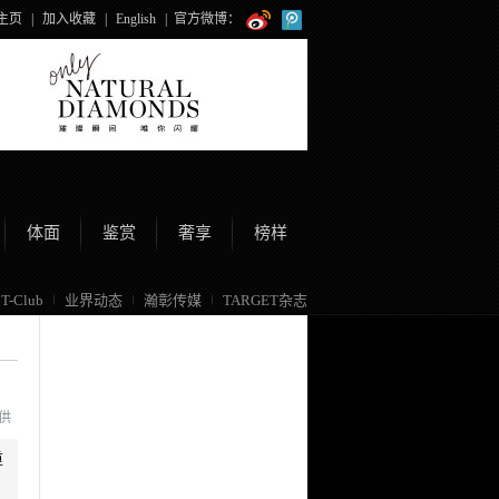
主页
|
加入收藏
|
English
|
官方微博：
体面
鉴赏
奢享
榜样
T-Club
业界动态
瀚彰传媒
TARGET杂志
提供
重