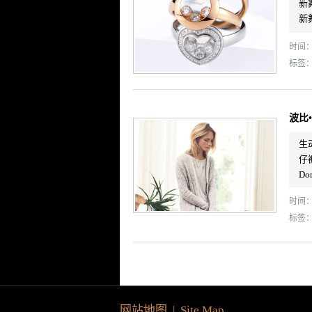
新
新
时间： 
标签
波比
生
仔
D
时间： 
标签
网站地图 | Site Map