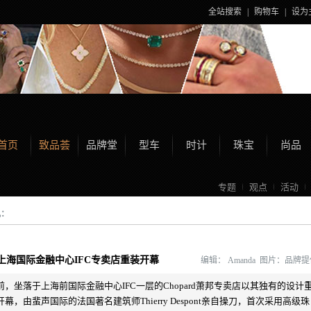
全站搜索
|
购物车
|
设为
首页
致品荟
品牌堂
型车
时计
珠宝
尚品
专题
观点
活动
讯：
上海国际金融中心IFC专卖店重装开幕
编辑：
Amanda 图片：品牌
前，坐落于上海前国际金融中心IFC一层的Chopard萧邦专卖店以其独有的设计
开幕，由蜚声国际的法国著名建筑师Thierry Despont亲自操刀，首次采用高级珠