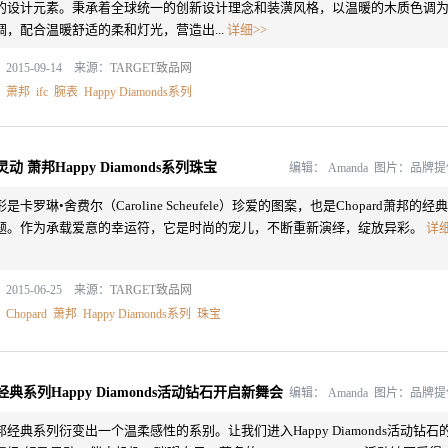
的设计元素。秉承着全球统一的创新设计理念和装潢风格，以温暖的木质色调
调，配合温暖舒适的柔和灯光，营造出...
详细>>
2015-09-14 来源：
TARGET致品网
：
萧邦
ifc
腕表
Happy Diamonds系列
动 萧邦Happy Diamonds系列珠宝
编辑：
Amanda 图片：品牌
是卡罗琳•舍费尔（Caroline Scheufele）珍爱的图案，也是Chopard萧邦的经典
题。作为承载爱意的幸运符，它是时尚的宠儿，不断重新演绎，绽放异彩。
详
2015-06-25 来源：
TARGET致品网
：
Chopard
萧邦
Happy Diamonds系列
珠宝
典系列Happy Diamonds活动钻石开启新舞会
编辑：
Amanda 图片：品牌
邦经典系列衍变出一个温柔感性的系别。让我们进入Happy Diamonds活动钻石