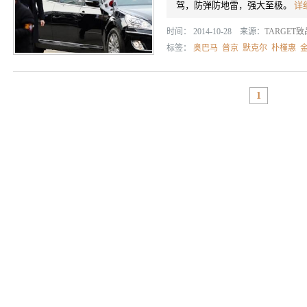
驾，防弹防地雷，强大至极。
详
时间： 2014-10-28 来源：
TARGET
标签：
奥巴马
普京
默克尔
朴槿惠
1