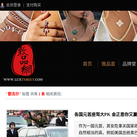
会员登录
|
支付购买
首页
致品荟
品牌堂
"默克尔"
标签 共有
1 条
相关资讯：
各国元首座驾大PK 金正恩你又
作为一国元首，其安危事关国家
自然相当的高，例如美国总统奥