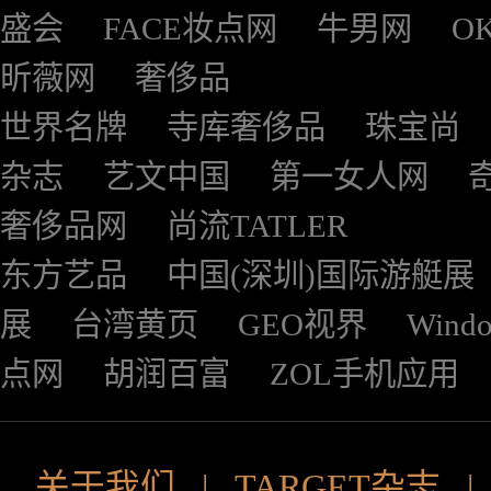
盛会
FACE妆点网
牛男网
O
昕薇网
奢侈品
世界名牌
寺库奢侈品
珠宝尚
杂志
艺文中国
第一女人网
奢侈品网
尚流TATLER
东方艺品
中国(深圳)国际游艇展
展
台湾黄页
GEO视界
Wind
点网
胡润百富
ZOL手机应用
关于我们
|
TARGET杂志