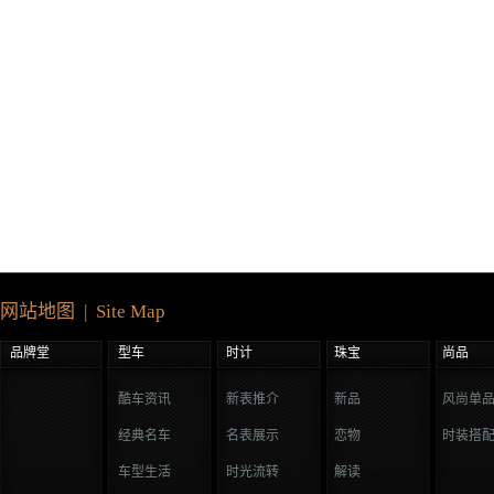
网站地图 | Site Map
品牌堂
型车
时计
珠宝
尚品
酷车资讯
新表推介
新品
风尚单
经典名车
名表展示
恋物
时装搭
车型生活
时光流转
解读