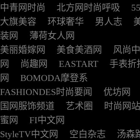
中青网时尚
北方网时尚呼吸
5
大旗美容
环球奢华
男人志
装网
薄荷女人网
美丽婚嫁网
美食美酒网
风尚
网
尚趣网
EASTART
手表折
网
BOMODA摩登系
FASHIONDES时尚要闻
优坊网
国网服饰频道
艺术圈
时尚网
蜜网
FI中文网
StyleTV中文网
空白杂志
汤森